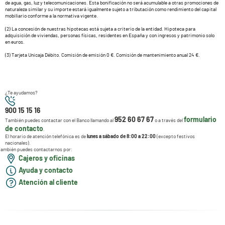
de agua, gas, luz y telecomunicaciones. Esta bonificación no será acumulable a otras promociones de
naturaleza similar y su importe estará igualmente sujeto a tributación como rendimiento del capital
mobiliario conforme a la normativa vigente.
(2) La concesión de nuestras hipotecas está sujeta a criterio de la entidad. Hipoteca para
adquisición de viviendas, personas físicas, residentes en España y con ingresos y patrimonio solo
en euros.
(3) Tarjeta Unicaja Débito. Comisión de emisión 0 €. Comisión de mantenimiento anual 24 €.
¿Te ayudamos?
900 15 15 16
952 60 67 67
formulario
También puedes contactar con el Banco llamando al
o a través del
de contacto
.
El horario de atención telefónica es de
lunes a sábado de 8:00 a 22:00
(excepto festivos
nacionales).
ambién puedes contactarnos por:
Cajeros y oficinas
Ayuda y contacto
Atención al cliente