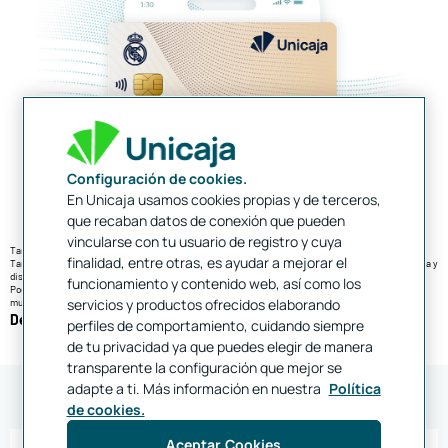
Configuración de cookies.
En Unicaja usamos cookies propias y de terceros,
que recaban datos de conexión que pueden
vincularse con tu usuario de registro y cuya
5
Tarjeta Madridista Premium Unicaja
finalidad, entre otras, es ayudar a mejorar el
Tanto si ya eres Madridista Premium como si no… ¡hazte con la Tarjeta Madridista Premium Unicaja y
disfruta de todas sus ventajas únicas!
funcionamiento y contenido web, así como los
Podrás disfrutar de descuentos en entradas a partidos, tour del Bernabeu, productos oficiales y
servicios y productos ofrecidos elaborando
muchas otras ventajas.
Descubre la Tarjeta Madridista Premium
perfiles de comportamiento, cuidando siempre
de tu privacidad ya que puedes elegir de manera
transparente la configuración que mejor se
adapte a ti. Más información en nuestra
Política
de cookies.
Aceptar Cookies