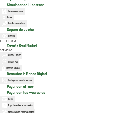
Simulador de Hipotecas
Tasación vivienda
Bizum
Préstamo movilidad
Seguro de coche
Plan 0,0
EN EXCLUSIVA
Cuenta Real Madrid
SERVICIOS
Unicaja Broker
Unicaja key
Trae tus cuentas
Descubre la Banca Digital
Ventajas de traer tu nómina
Pagar con el móvil
Pagar con tus wearables
Pagos
Pago de recibos e impuestos
Más servicios y herramientas