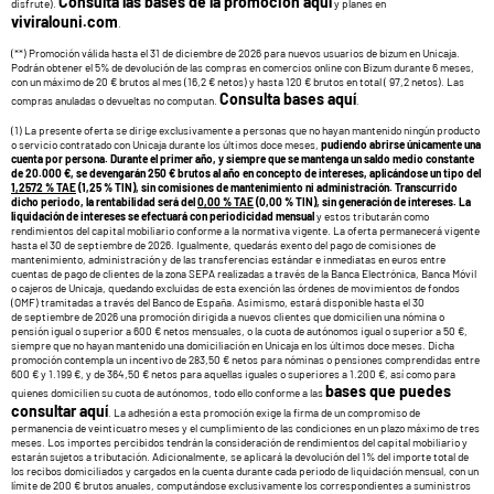
Consulta las bases de la promoción aquí
disfrute).
y planes en
viviralouni.com
.
(**) Promoción válida hasta el 31 de diciembre de 2026 para nuevos usuarios de bizum en Unicaja.
Podrán obtener el 5% de devolución de las compras en comercios online con Bizum durante 6 meses,
con un máximo de 20 € brutos al mes (16,2 € netos) y hasta 120 € brutos en total ( 97,2 netos). Las
Consulta bases aquí
compras anuladas o devueltas no computan.
.
(1) La presente oferta se dirige exclusivamente a personas que no hayan mantenido ningún producto
o servicio contratado con Unicaja durante los últimos doce meses,
pudiendo abrirse únicamente una
cuenta por persona. Durante el primer año, y siempre que se mantenga un saldo medio constante
de 20.000 €, se devengarán 250 € brutos al año en concepto de intereses, aplicándose un tipo del
1,2572 % TAE
(1,25 % TIN), sin comisiones de mantenimiento ni administración. Transcurrido
dicho periodo, la rentabilidad será del
0,00 % TAE
(0,00 % TIN), sin generación de intereses. La
liquidación de intereses se efectuará con periodicidad mensual
y estos tributarán como
rendimientos del capital mobiliario conforme a la normativa vigente. La oferta permanecerá vigente
hasta el 30 de septiembre de 2026. Igualmente, quedarás exento del pago de comisiones de
mantenimiento, administración y de las transferencias estándar e inmediatas en euros entre
cuentas de pago de clientes de la zona SEPA realizadas a través de la Banca Electrónica, Banca Móvil
o cajeros de Unicaja, quedando excluidas de esta exención las órdenes de movimientos de fondos
(OMF) tramitadas a través del Banco de España. Asimismo, estará disponible hasta el 30
de septiembre de 2026 una promoción dirigida a nuevos clientes que domicilien una nómina o
pensión igual o superior a 600 € netos mensuales, o la cuota de autónomos igual o superior a 50 €,
siempre que no hayan mantenido una domiciliación en Unicaja en los últimos doce meses. Dicha
promoción contempla un incentivo de 283,50 € netos para nóminas o pensiones comprendidas entre
600 € y 1.199 €, y de 364,50 € netos para aquellas iguales o superiores a 1.200 €, así como para
bases que puedes
quienes domicilien su cuota de autónomos, todo ello conforme a las
consultar aquí
. La adhesión a esta promoción exige la firma de un compromiso de
permanencia de veinticuatro meses y el cumplimiento de las condiciones en un plazo máximo de tres
meses. Los importes percibidos tendrán la consideración de rendimientos del capital mobiliario y
estarán sujetos a tributación. Adicionalmente, se aplicará la devolución del 1% del importe total de
los recibos domiciliados y cargados en la cuenta durante cada periodo de liquidación mensual, con un
límite de 200 € brutos anuales, computándose exclusivamente los correspondientes a suministros