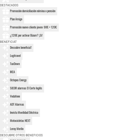
DESTACADOS
Promoción domiciliación nómina o pensión
Plan Amigo
Promoción nuevo cliente joven: 90€ + 120€
¿120€ por activar Bizum? ¡Sí!
BENEFICIAT
Descubre beneficiaT
Logitravel
TaxDown
IKEA
Octopus Energy
SICOR alarmas El Corte Inglés
Vodafone
ADT Alarmas
Invicta Movilidad Eléctrica
Motocicletas NEXT
Leroy Merlin
DESCUBRE OTROS BENEFICIOS