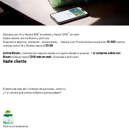
*
**
Destaca con Uni y llévate 90€
en planes y hasta 120€
en cash
Hazte cliente, activa Bizum y disfruta.
Elige entre deporte, bienestar, restaurantes... ¡Date prisa! Promo exclusiva para los
10.000
nuevos
clientes entre 18 y 29 años hasta el
31/08
.
Activa Bizum
y móntate los mejores planes a tu gusto donde tú quieras. Y
si compras online con
Bizum
te llevas hasta
120€ más en cash
. ¡Empieza a disfrutar!
Hazte cliente
El banco de más de 4 millones de personas, como tú
¿Y si resulta que somos el Banco que buscabas?
Ahorra sin enterarte