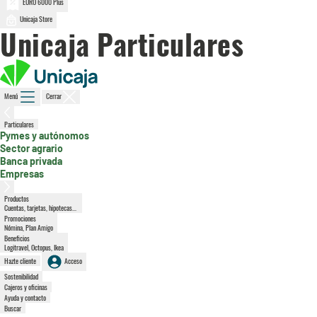
EURO 6000 Plus
Unicaja Store
Unicaja Particulares
Menú
Cerrar
Particulares
, sección activa
Pymes y autónomos
Sector agrario
Banca privada
Empresas
Productos
Cuentas, tarjetas, hipotecas...
Promociones
Nómina, Plan Amigo
Beneficios
Logitravel, Octopus, Ikea
Hazte cliente
Acceso
Sostenibilidad
Cajeros y oficinas
Ayuda y contacto
Buscar