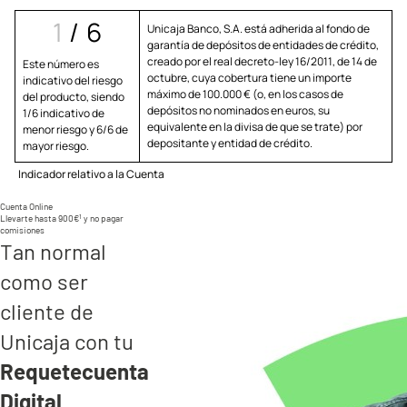
1
/
6
Unicaja Banco, S.A. está adherida al fondo de
garantía de depósitos de entidades de crédito,
creado por el real decreto-ley 16/2011, de 14 de
Este número es
octubre, cuya cobertura tiene un importe
indicativo del riesgo
máximo de 100.000 € (o, en los casos de
del producto, siendo
depósitos no nominados en euros, su
1/6 indicativo de
equivalente en la divisa de que se trate) por
menor riesgo y 6/6 de
depositante y entidad de crédito.
mayor riesgo.
Indicador relativo a la Cuenta
Cuenta Online
1
Llevarte hasta 900€
y no pagar
comisiones
Tan normal
como ser
cliente de
Unicaja con tu
Requetecuenta
Digital
.