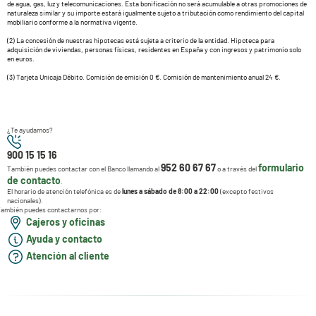
de agua, gas, luz y telecomunicaciones. Esta bonificación no será acumulable a otras promociones de
naturaleza similar y su importe estará igualmente sujeto a tributación como rendimiento del capital
mobiliario conforme a la normativa vigente.
(2) La concesión de nuestras hipotecas está sujeta a criterio de la entidad. Hipoteca para
adquisición de viviendas, personas físicas, residentes en España y con ingresos y patrimonio solo
en euros.
(3) Tarjeta Unicaja Débito. Comisión de emisión 0 €. Comisión de mantenimiento anual 24 €.
¿Te ayudamos?
900 15 15 16
952 60 67 67
formulario
También puedes contactar con el Banco llamando al
o a través del
de contacto
.
El horario de atención telefónica es de
lunes a sábado de 8:00 a 22:00
(excepto festivos
nacionales).
ambién puedes contactarnos por:
Cajeros y oficinas
Ayuda y contacto
Atención al cliente