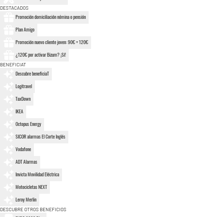
DESTACADOS
Promoción domiciliación nómina o pensión
Plan Amigo
Promoción nuevo cliente joven: 90€ + 120€
¿120€ por activar Bizum? ¡Sí!
BENEFICIAT
Descubre beneficiaT
Logitravel
TaxDown
IKEA
Octopus Energy
SICOR alarmas El Corte Inglés
Vodafone
ADT Alarmas
Invicta Movilidad Eléctrica
Motocicletas NEXT
Leroy Merlin
DESCUBRE OTROS BENEFICIOS