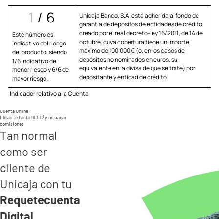
1
/
6
Unicaja Banco, S.A. está adherida al fondo de
garantía de depósitos de entidades de crédito,
creado por el real decreto-ley 16/2011, de 14 de
Este número es
octubre, cuya cobertura tiene un importe
indicativo del riesgo
máximo de 100.000 € (o, en los casos de
del producto, siendo
depósitos no nominados en euros, su
1/6 indicativo de
equivalente en la divisa de que se trate) por
menor riesgo y 6/6 de
depositante y entidad de crédito.
mayor riesgo.
Indicador relativo a la Cuenta
Cuenta Online
1
Llevarte hasta 900€
y no pagar
comisiones
Tan normal
como ser
cliente de
Unicaja con tu
Requetecuenta
Digital
.