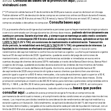
Consulta las bases de la promoción aquí
disfrute).
y planes en
viviralouni.com
.
(**) Promoción válida hasta el 31 de diciembre de 2026 para nuevos usuarios de bizum en Unicaja.
Podrán obtener el 5% de devolución de las compras en comercios online con Bizum durante 6 meses,
con un máximo de 20 € brutos al mes (16,2 € netos) y hasta 120 € brutos en total ( 97,2 netos). Las
Consulta bases aquí
compras anuladas o devueltas no computan.
.
(1) La presente oferta se dirige exclusivamente a personas que no hayan mantenido ningún producto
o servicio contratado con Unicaja durante los últimos doce meses,
pudiendo abrirse únicamente una
cuenta por persona. Durante el primer año, y siempre que se mantenga un saldo medio constante
de 20.000 €, se devengarán 250 € brutos al año en concepto de intereses, aplicándose un tipo del
1,2572 % TAE
(1,25 % TIN), sin comisiones de mantenimiento ni administración. Transcurrido
dicho periodo, la rentabilidad será del
0,00 % TAE
(0,00 % TIN), sin generación de intereses. La
liquidación de intereses se efectuará con periodicidad mensual
y estos tributarán como
rendimientos del capital mobiliario conforme a la normativa vigente. La oferta permanecerá vigente
hasta el 30 de septiembre de 2026. Igualmente, quedarás exento del pago de comisiones de
mantenimiento, administración y de las transferencias estándar e inmediatas en euros entre
cuentas de pago de clientes de la zona SEPA realizadas a través de la Banca Electrónica, Banca Móvil
o cajeros de Unicaja, quedando excluidas de esta exención las órdenes de movimientos de fondos
(OMF) tramitadas a través del Banco de España. Asimismo, estará disponible hasta el 30
de septiembre de 2026 una promoción dirigida a nuevos clientes que domicilien una nómina o
pensión igual o superior a 600 € netos mensuales, o la cuota de autónomos igual o superior a 50 €,
siempre que no hayan mantenido una domiciliación en Unicaja en los últimos doce meses. Dicha
promoción contempla un incentivo de 283,50 € netos para nóminas o pensiones comprendidas entre
600 € y 1.199 €, y de 364,50 € netos para aquellas iguales o superiores a 1.200 €, así como para
bases que puedes
quienes domicilien su cuota de autónomos, todo ello conforme a las
consultar aquí
. La adhesión a esta promoción exige la firma de un compromiso de
permanencia de veinticuatro meses y el cumplimiento de las condiciones en un plazo máximo de tres
meses. Los importes percibidos tendrán la consideración de rendimientos del capital mobiliario y
estarán sujetos a tributación. Adicionalmente, se aplicará la devolución del 1% del importe total de
los recibos domiciliados y cargados en la cuenta durante cada periodo de liquidación mensual, con un
límite de 200 € brutos anuales, computándose exclusivamente los correspondientes a suministros