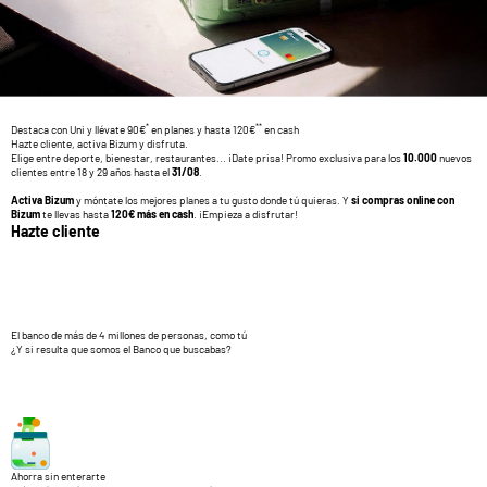
*
**
Destaca con Uni y llévate 90€
en planes y hasta 120€
en cash
Hazte cliente, activa Bizum y disfruta.
Elige entre deporte, bienestar, restaurantes... ¡Date prisa! Promo exclusiva para los
10.000
nuevos
clientes entre 18 y 29 años hasta el
31/08
.
Activa Bizum
y móntate los mejores planes a tu gusto donde tú quieras. Y
si compras online con
Bizum
te llevas hasta
120€ más en cash
. ¡Empieza a disfrutar!
Hazte cliente
El banco de más de 4 millones de personas, como tú
¿Y si resulta que somos el Banco que buscabas?
Ahorra sin enterarte