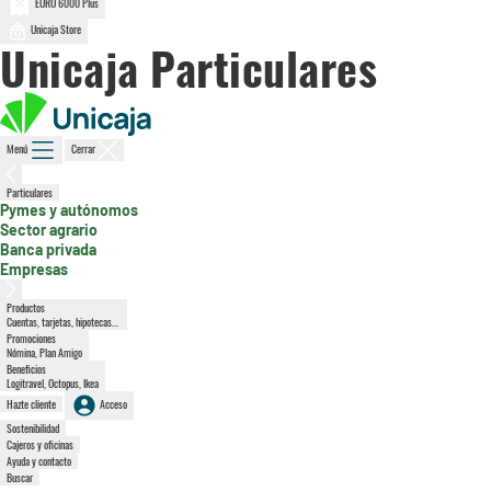
EURO 6000 Plus
Unicaja Store
Unicaja Particulares
Menú
Cerrar
Particulares
, sección activa
Pymes y autónomos
Sector agrario
Banca privada
Empresas
Productos
Cuentas, tarjetas, hipotecas...
Promociones
Nómina, Plan Amigo
Beneficios
Logitravel, Octopus, Ikea
Hazte cliente
Acceso
Sostenibilidad
Cajeros y oficinas
Ayuda y contacto
Buscar