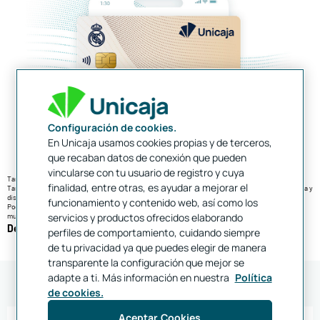
Configuración de cookies.
En Unicaja usamos cookies propias y de terceros,
que recaban datos de conexión que pueden
vincularse con tu usuario de registro y cuya
5
Tarjeta Madridista Premium Unicaja
finalidad, entre otras, es ayudar a mejorar el
Tanto si ya eres Madridista Premium como si no… ¡hazte con la Tarjeta Madridista Premium Unicaja y
disfruta de todas sus ventajas únicas!
funcionamiento y contenido web, así como los
Podrás disfrutar de descuentos en entradas a partidos, tour del Bernabeu, productos oficiales y
servicios y productos ofrecidos elaborando
muchas otras ventajas.
Descubre la Tarjeta Madridista Premium
perfiles de comportamiento, cuidando siempre
de tu privacidad ya que puedes elegir de manera
transparente la configuración que mejor se
adapte a ti. Más información en nuestra
Política
de cookies.
Aceptar Cookies