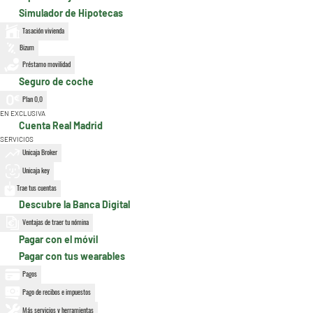
Simulador de Hipotecas
Tasación vivienda
Bizum
Préstamo movilidad
Seguro de coche
Plan 0,0
EN EXCLUSIVA
Cuenta Real Madrid
SERVICIOS
Unicaja Broker
Unicaja key
Trae tus cuentas
Descubre la Banca Digital
Ventajas de traer tu nómina
Pagar con el móvil
Pagar con tus wearables
Pagos
Pago de recibos e impuestos
Más servicios y herramientas