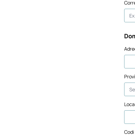
Corr
Dom
Adre
Prov
Local
Codi 