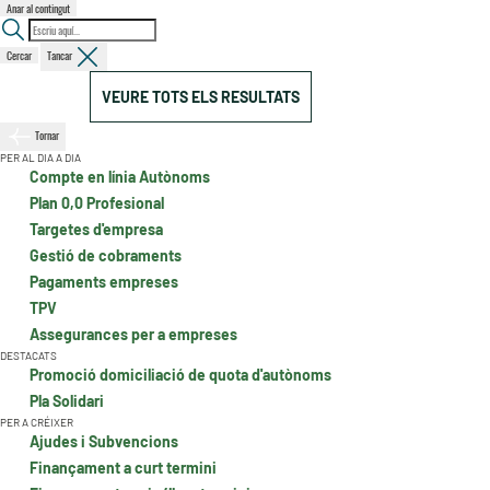
Anar al contingut
Cercar
Tancar
VEURE TOTS ELS RESULTATS
Tornar
PER AL DIA A DIA
Compte en línia Autònoms
Plan 0,0 Profesional
Targetes d'empresa
Gestió de cobraments
Pagaments empreses
TPV
Assegurances per a empreses
DESTACATS
Promoció domiciliació de quota d'autònoms
Pla Solidari
PER A CRÉIXER
Ajudes i Subvencions
Finançament a curt termini