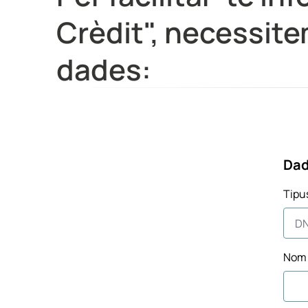
Crèdit", necessit
dades:
Dad
Tipu
Nom 