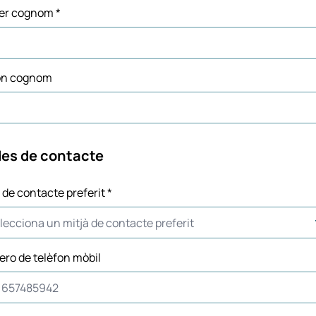
er cognom *
on cognom
es de contacte
 de contacte preferit *
ro de telèfon mòbil