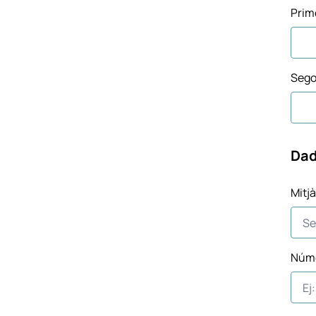
Prim
Seg
Dad
Mitjà
Núme