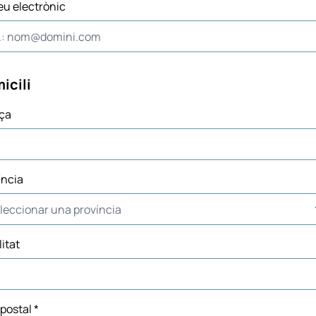
eu electrònic
icili
ça
íncia
itat
postal *