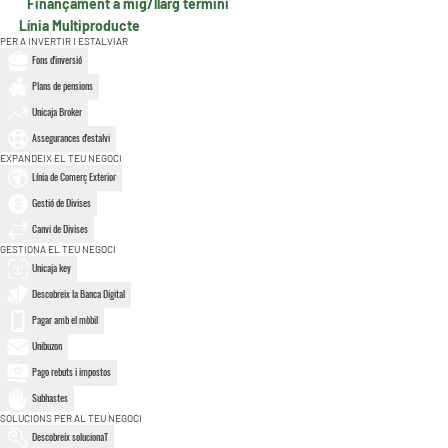
Finançament a mig/llarg termini
Línia Multiproducte
PER A INVERTIR I ESTALVIAR
Fons d'inversió
Plans de pensions
Unicaja Broker
Assegurances d'estalvi
EXPANDEIX EL TEU NEGOCI
Línia de Comerç Exterior
Gestió de Divises
Canvi de Divises
GESTIONA EL TEU NEGOCI
Unicaja key
Descobreix la Banca Digital
Pagar amb el mòbil
Unibuzon
Pago rebuts i impostos
Subhastes
SOLUCIONS PER AL TEU NEGOCI
Descobreix solucionaT