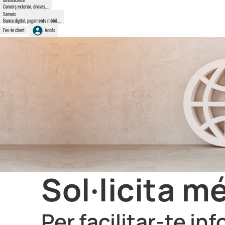
Comerç exterior, divises,...
Serveis
Banca digital, pagaments mòbil,...
Fes-te client
Accés
Sol·licita m
Per facilitar-te i