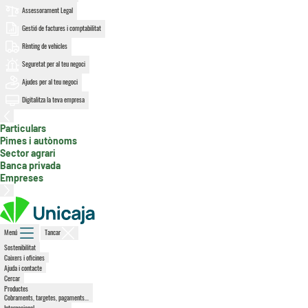
Assessorament Legal
Gestió de factures i comptabilitat
Rènting de vehicles
Seguretat per al teu negoci
Ajudes per al teu negoci
Digitalitza la teva empresa
Particulars
, secció activa
Pimes i autònoms
Sector agrari
Banca privada
Empreses
Menú
Tancar
Sostenibilitat
Caixers i oficines
Ajuda i contacte
Cercar
Productes
Cobraments, targetes, pagaments...
Internacional