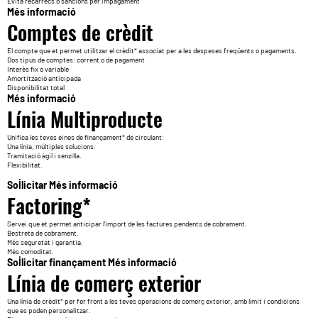
Evita recàrrecs o sancions per impagament
Més informació
Comptes de crèdit
El compte que et permet utilitzar el crèdit* associat per a les despeses freqüents o pagaments.
Dos tipus de comptes: corrent o de pagament
Interès fix o variable
Amortització anticipada
Disponibilitat total
Més informació
Línia Multiproducte
Unifica les teves eines de finançament* de circulant:
Una línia, múltiples solucions.
Tramitació àgil i senzilla.
Flexibilitat.
Sol·licitar
Més informació
Factoring*
Servei que et permet anticipar l’import de les factures pendents de cobrament.
Bestreta de cobrament.
Més seguretat i garantia.
Més comoditat.
Sol·licitar finançament
Més informació
Línia de comerç exterior
Una línia de crèdit* per fer front a les teves operacions de comerç exterior, amb límit i condicions
que es poden personalitzar.