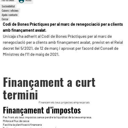
Sostenibilitat
Caixers i oficines
Ajuda i contacte
Cercar
Codi de Bones Pràctiques per al marc de renegociació per a clients
amb finançament avalat.
Unicaja s’ha adherit al Codi de Bones Pràctiques per al marc de
renegociació per a clients amb finançament avalat, previst en el Reial
decret llei 5/2021, de 12 de març i aprovat per l’acord del Consell de
Ministres de l’11 de maig de 2021.
Finançament a curt
termini
Financem els teus projectes empresarials
Finançament d’impostos
Fes front als teus impostos sense perdre la liquiditat de la teva empresa.
Millora el flux de caixa
Facilita la planificació financera