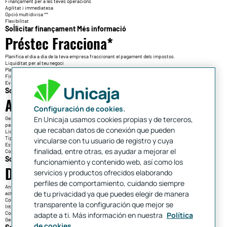
Finançament per a les teves operacions
Agilitat i immediatesa
Opció multidivisa **
Flexibilitat
Sol·licitar finançament
Més informació
Préstec Fracciona*
Planifica el dia a dia de la teva empresa fraccionant el pagament dels impostos.
Liquiditat per al teu negoci
Planificació dels teus comptes
Finançament de fins a 3 mesos
Evita recàrrecs
Sol·licitar finançament
Més informació
Avançament de càrrecs
Configuración de cookies.
En Unicaja usamos cookies propias y de terceros,
Gestiona els teus cobraments sota un únic sistema comú per a tota la zona SEPA. Vàlid per a
particulars, empreses i autònoms.
que recaban datos de conexión que pueden
Liquiditat quan la necessitis
Tipus d'interès fix o variable
vincularse con tu usuario de registro y cuya
Estàndard de format SEPA
finalidad, entre otras, es ayudar a mejorar el
Control a través d'Banca Digital
Sol·licitar
Més informació
funcionamiento y contenido web, así como los
Descompte comercial
servicios y productos ofrecidos elaborando
perfiles de comportamiento, cuidando siempre
Anticipa* el cobrament de rebuts, lletres de canvi i altres efectes comercials propis de la teva
de tu privacidad ya que puedes elegir de manera
activitat empresarial.
Cobrament anticipat
transparente la configuración que mejor se
Interès fix o variable
Consulta en línia
adapte a ti. Más información en nuestra
Política
Gestió de cobrament
de cookies.