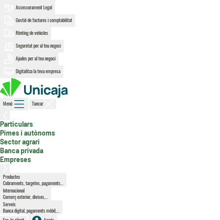
Assessorament Legal
Gestió de factures i comptabilitat
Rènting de vehicles
Seguretat per al teu negoci
Ajudes per al teu negoci
Digitalitza la teva empresa
Menú
Tancar
Particulars
, secció activa
Pimes i autònoms
Sector agrari
Banca privada
Empreses
Productes
Cobraments, targetes, pagaments...
Internacional
Comerç exterior, divises,...
Serveis
Banca digital, pagaments mòbil,...
Fes-te client
Accés