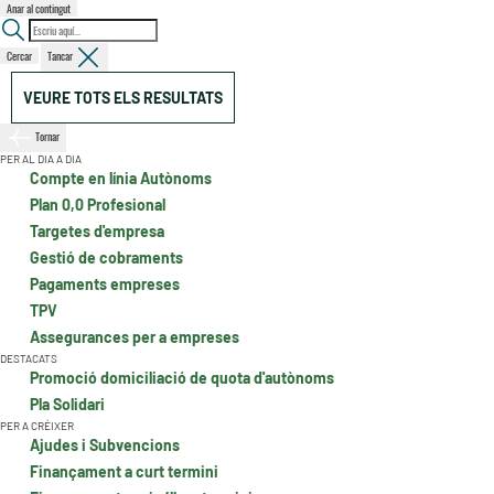
Anar al contingut
Cercar
Tancar
VEURE TOTS ELS RESULTATS
Tornar
PER AL DIA A DIA
Compte en línia Autònoms
Plan 0,0 Profesional
Targetes d'empresa
Gestió de cobraments
Pagaments empreses
TPV
Assegurances per a empreses
DESTACATS
Promoció domiciliació de quota d'autònoms
Pla Solidari
PER A CRÉIXER
Ajudes i Subvencions
Finançament a curt termini