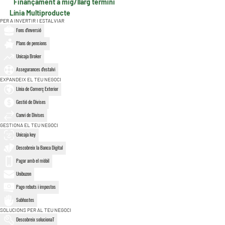
Finançament a mig/llarg termini
Línia Multiproducte
PER A INVERTIR I ESTALVIAR
Fons d'inversió
Plans de pensions
Unicaja Broker
Assegurances d'estalvi
EXPANDEIX EL TEU NEGOCI
Línia de Comerç Exterior
Gestió de Divises
Canvi de Divises
GESTIONA EL TEU NEGOCI
Unicaja key
Descobreix la Banca Digital
Pagar amb el mòbil
Unibuzon
Pago rebuts i impostos
Subhastes
SOLUCIONS PER AL TEU NEGOCI
Descobreix solucionaT