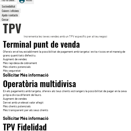
Sostenibilitat
Caixers i oficines
Ajuda i contacte
Cercar
TPV
Incrementa les teves vendes amb un TPV específic per al teu negoci
Terminal punt de venda
Ofereix en el teu establiment la possibilitat de pagament amb targeta i evita riscos en el maneig de
grans quantitats d'efectiu.
Augment de vendes
Més rapidesa de cobrament
Més clients potencials
Més seguretat
Sol·licitar
Més informació
Operatòria multidivisa
En els pagaments amb targeta, ofereix als teus clients estrangers la possibilitat de pagar en la seva
pròpia divisa diferent de l'euro.
Augment de vendes
Servei amb un elevat valor afegit
Més clients potencials
Més transparent per als seus clients
Sol·licitar
Més informació
TPV Fidelidad