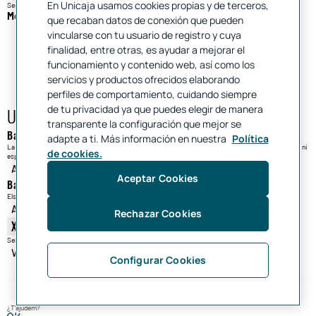
En Unicaja usamos cookies propias y de terceros,
Sense risc per al teu comerç
Més informació
que recaban datos de conexión que pueden
vincularse con tu usuario de registro y cuya
finalidad, entre otras, es ayudar a mejorar el
Normativa PSD2 Compres
funcionamiento y contenido web, así como los
servicios y productos ofrecidos elaborando
perfiles de comportamiento, cuidando siempre
de tu privacidad ya que puedes elegir de manera
Unicaja también es
transparente la configuración que mejor se
Banca Digital
adapte a ti. Más información en nuestra
Política
La teva oficina a l'ordinador. Consulta i realitza totes les teves operacions bancàries sense horaris ni
de cookies.
esperes.
AVANTATGES DE LA BANCA DIGITAL
Aceptar Cookies
Banca mòbil
Els teus comptes i productes Unicaja sempre a mà. En qualsevol moment i en qualsevol lloc.
AVANTATGES DE LA BANCA MÒBIL
Rechazar Cookies
Xarxa de caixers i oficines
Sempre hi ha una oficina i/o un caixer Unicaja a prop teu per realitzar les teves gestions.
VEURE LA XARXA DE CAIXERS I OFICINES
Configurar Cookies
¿T'ajudem?