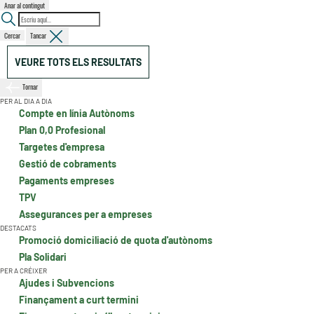
Anar al contingut
Cercar
Tancar
VEURE TOTS ELS RESULTATS
Tornar
PER AL DIA A DIA
Compte en línia Autònoms
Plan 0,0 Profesional
Targetes d'empresa
Gestió de cobraments
Pagaments empreses
TPV
Assegurances per a empreses
DESTACATS
Promoció domiciliació de quota d'autònoms
Pla Solidari
PER A CRÉIXER
Ajudes i Subvencions
Finançament a curt termini