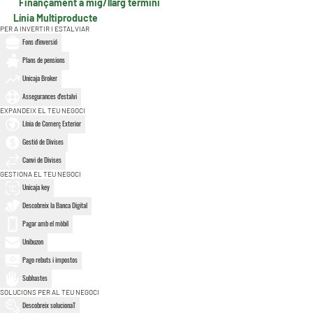
Finançament a mig/llarg termini
Línia Multiproducte
PER A INVERTIR I ESTALVIAR
Fons d'inversió
Plans de pensions
Unicaja Broker
Assegurances d'estalvi
EXPANDEIX EL TEU NEGOCI
Línia de Comerç Exterior
Gestió de Divises
Canvi de Divises
GESTIONA EL TEU NEGOCI
Unicaja key
Descobreix la Banca Digital
Pagar amb el mòbil
Unibuzon
Pago rebuts i impostos
Subhastes
SOLUCIONS PER AL TEU NEGOCI
Descobreix solucionaT