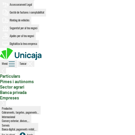
Assessorament Legal
Gestió de factures i comptabilitat
Rènting de vehicles
Seguretat per al teu negoci
Ajudes per al teu negoci
Digitalitza la teva empresa
Menú
Tancar
Particulars
, secció activa
Pimes i autònoms
Sector agrari
Banca privada
Empreses
Productes
Cobraments, targetes, pagaments...
Internacional
Comerç exterior, divises,...
Serveis
Banca digital, pagaments mòbil,...
Fes-te client
Accés