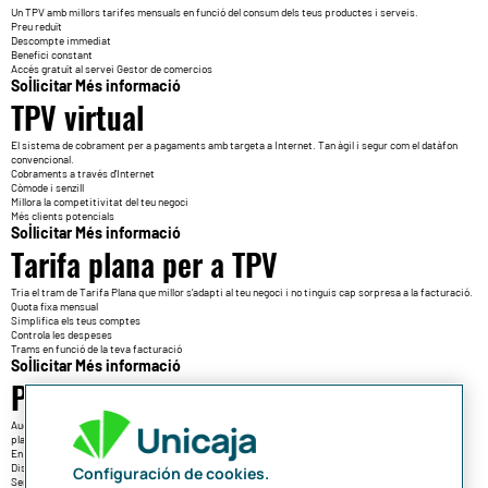
Un TPV amb millors tarifes mensuals en funció del consum dels teus productes i serveis.
Preu reduït
Descompte immediat
Benefici constant
Accés gratuït al servei Gestor de comercios
Sol·licitar
Més informació
TPV virtual
El sistema de cobrament per a pagaments amb targeta a Internet. Tan àgil i segur com el datàfon
convencional.
Cobraments a través d'Internet
Còmode i senzill
Millora la competitivitat del teu negoci
Més clients potencials
Sol·licitar
Més informació
Tarifa plana per a TPV
Tria el tram de Tarifa Plana que millor s’adapti al teu negoci i no tinguis cap sorpresa a la facturació.
Quota fixa mensual
Simplifica els teus comptes
Controla les despeses
Trams en funció de la teva facturació
Sol·licitar
Més informació
Plazox per a empreses
Augmenta les vendes facilitant als clients el pagament fraccionat de les compres amb el servei
plazox.
En botigues físiques i a Internet
Disponible amb el teu TPV
Configuración de cookies.
Sense complicacions ni paperassa