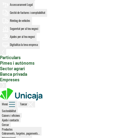
Assessorament Legal
Gestió de factures i comptabilitat
Rènting de vehicles
Seguretat per al teu negoci
Ajudes per al teu negoci
Digitalitza la teva empresa
Particulars
, secció activa
Pimes i autònoms
Sector agrari
Banca privada
Empreses
Menú
Tancar
Sostenibilitat
Caixers i oficines
Ajuda i contacte
Cercar
Productes
Cobraments, targetes, pagaments...
Internacional