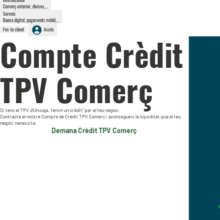
Comerç exterior, divises,...
Serveis
Banca digital, pagaments mòbil,...
Fes-te client
Accés
Compte Crèdit
TPV Comerç
Si tens el TPV d’Unicaja, tenim un crèdit¹ per al teu negoci
Contracta el nostre Compte de Crèdit TPV Comerç i aconsegueix la liquiditat que el teu
negoci necessita.
Demana Crèdit TPV Comerç