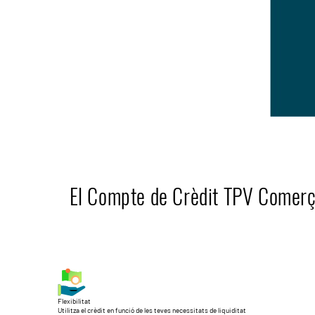
El Compte de Crèdit TPV Comerç 
Flexibilitat
Utilitza el crèdit en funció de les teves necessitats de liquiditat