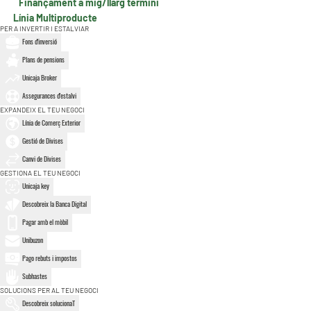
Finançament a mig/llarg termini
Línia Multiproducte
PER A INVERTIR I ESTALVIAR
Fons d'inversió
Plans de pensions
Unicaja Broker
Assegurances d'estalvi
EXPANDEIX EL TEU NEGOCI
Línia de Comerç Exterior
Gestió de Divises
Canvi de Divises
GESTIONA EL TEU NEGOCI
Unicaja key
Descobreix la Banca Digital
Pagar amb el mòbil
Unibuzon
Pago rebuts i impostos
Subhastes
SOLUCIONS PER AL TEU NEGOCI
Descobreix solucionaT