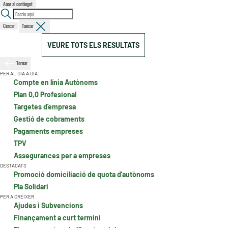
Anar al contingut
Cercar
Tancar
VEURE TOTS ELS RESULTATS
Tornar
PER AL DIA A DIA
Compte en línia Autònoms
Plan 0,0 Profesional
Targetes d'empresa
Gestió de cobraments
Pagaments empreses
TPV
Assegurances per a empreses
DESTACATS
Promoció domiciliació de quota d'autònoms
Pla Solidari
PER A CRÉIXER
Ajudes i Subvencions
Finançament a curt termini