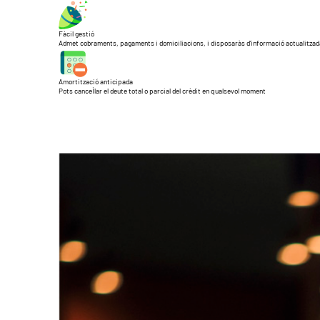
Fàcil gestió
Admet cobraments, pagaments i domiciliacions, i disposaràs d’informació actualitzad
Amortització anticipada
Pots cancel·lar el deute total o parcial del crèdit en qualsevol moment