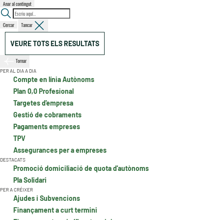
Anar al contingut
Cercar
Tancar
VEURE TOTS ELS RESULTATS
Tornar
PER AL DIA A DIA
Compte en línia Autònoms
Plan 0,0 Profesional
Targetes d'empresa
Gestió de cobraments
Pagaments empreses
TPV
Assegurances per a empreses
DESTACATS
Promoció domiciliació de quota d'autònoms
Pla Solidari
PER A CRÉIXER
Ajudes i Subvencions
Finançament a curt termini