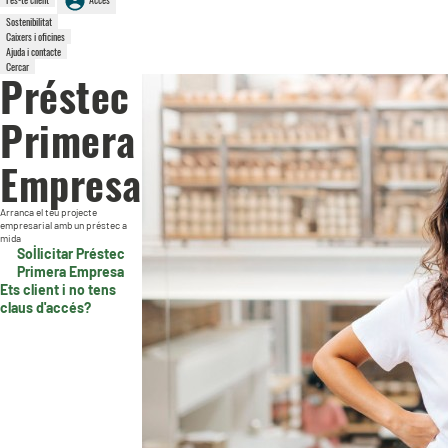
Sostenibilitat
Caixers i oficines
Ajuda i contacte
Cercar
Préstec
Primera
Empresa
Arranca el teu projecte
empresarial amb un préstec a
mida
Sol·licitar Préstec
Primera Empresa
Ets client i no tens
claus d'accés?