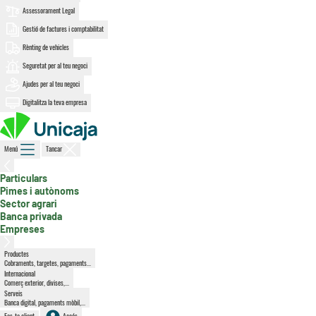
Assessorament Legal
Gestió de factures i comptabilitat
Rènting de vehicles
Seguretat per al teu negoci
Ajudes per al teu negoci
Digitalitza la teva empresa
Menú
Tancar
Particulars
, secció activa
Pimes i autònoms
Sector agrari
Banca privada
Empreses
Productes
Cobraments, targetes, pagaments...
Internacional
Comerç exterior, divises,...
Serveis
Banca digital, pagaments mòbil,...
Fes-te client
Accés