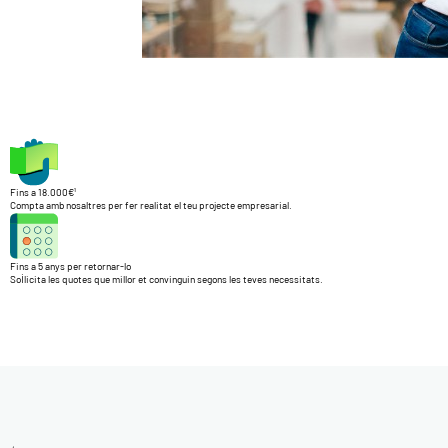
Fins a 18.000€¹
Compta amb nosaltres per fer realitat el teu projecte empresarial.
Fins a 5 anys per retornar-lo
Sol·licita les quotes que millor et convinguin segons les teves necessitats.