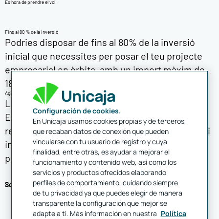
És hora de prendre el vol
Fins al 80 % de la inversió
Podries disposar de fins al 80% de la inversió
inicial que necessites per posar el teu projecte
empresarial en òrbita, amb un import màxim de
18.000€.
Agilitat
La tramitació i concessió del Préstec Primera
Configuración de cookies.
Empresa és molt àgil, sense tardances ni
En Unicaja usamos cookies propias y de terceros,
requeriments burocràtics excessius. Sol·licita'l si
que recaban datos de conexión que pueden
vincularse con tu usuario de registro y cuya
inicies una activitat empresarial o si ja funciona
finalidad, entre otras, es ayudar a mejorar el
però té menys d'un any.
funcionamiento y contenido web, así como los
servicios y productos ofrecidos elaborando
perfiles de comportamiento, cuidando siempre
Sol·licitar Préstec Primera Empresa
de tu privacidad ya que puedes elegir de manera
transparente la configuración que mejor se
adapte a ti. Más información en nuestra
Política