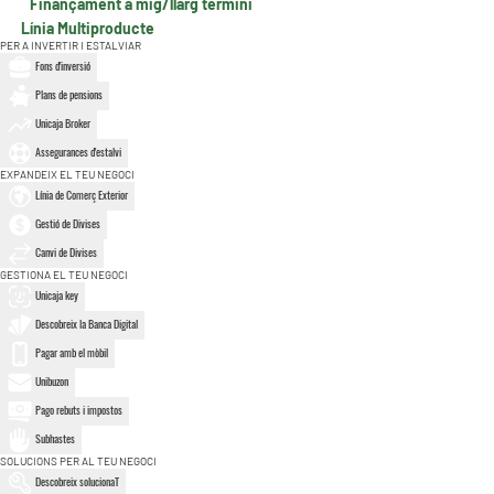
Finançament a mig/llarg termini
Línia Multiproducte
PER A INVERTIR I ESTALVIAR
Fons d'inversió
Plans de pensions
Unicaja Broker
Assegurances d'estalvi
EXPANDEIX EL TEU NEGOCI
Línia de Comerç Exterior
Gestió de Divises
Canvi de Divises
GESTIONA EL TEU NEGOCI
Unicaja key
Descobreix la Banca Digital
Pagar amb el mòbil
Unibuzon
Pago rebuts i impostos
Subhastes
SOLUCIONS PER AL TEU NEGOCI
Descobreix solucionaT