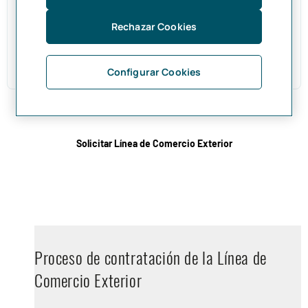
Para disponer de la Línea de Comercio Exterior, debes
formalizar una póliza de cobertura ante notario por un
Rechazar Cookies
valor del 110 % sobre el crédito aprobado. Así te
proporcionamos una mayor cobertura ante posibles
comportamientos volátiles de alguna divisa.
Configurar Cookies
Solicitar Línea de Comercio Exterior
Proceso de contratación de la Línea de
Comercio Exterior