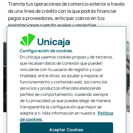
Tramita tus operaciones de comercio exterior a través
de una línea de crédito con la que podrás financiar
pagos a proveedores, anticipar cobros en tus
exportaciones o emitir avales y garantías
internacionales, entre otros servicios.
Configuración de cookies.
En Unicaja usamos cookies propias y de terceros,
que recaban datos de conexión que pueden
vincularse con tu usuario de registro y cuya
finalidad, entre otras, es ayudar a mejorar el
funcionamiento y contenido web, así como los
servicios y productos ofrecidos elaborando
perfiles de comportamiento, cuidando siempre
de tu privacidad ya que puedes elegir de manera
transparente la configuración que mejor se
adapte a ti. Más información en nuestra
Política
de cookies.
Cobertura
Aceptar Cookies