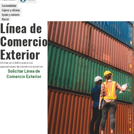
Sostenibilidad
Cajeros y oficinas
Ayuda y contacto
Buscar
Línea de
Comercio
Exterior
Utiliza un crédito para tus
operaciones de comercio exterior
Solicitar Línea de
Comercio Exterior