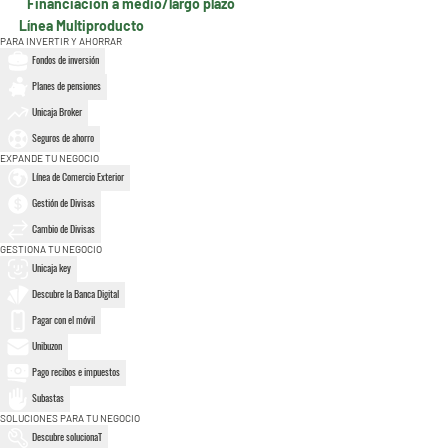
Financiación a medio/largo plazo
Línea Multiproducto
PARA INVERTIR Y AHORRAR
Fondos de inversión
Planes de pensiones
Unicaja Broker
Seguros de ahorro
EXPANDE TU NEGOCIO
Línea de Comercio Exterior
Gestión de Divisas
Cambio de Divisas
GESTIONA TU NEGOCIO
Unicaja key
Descubre la Banca Digital
Pagar con el móvil
Unibuzon
Pago recibos e impuestos
Subastas
SOLUCIONES PARA TU NEGOCIO
Descubre solucionaT