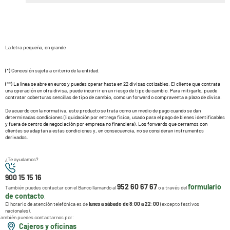
La letra pequeña, en grande
(*) Concesión sujeta a criterio de la entidad.
(**) La línea se abre en euros y puedes operar hasta en 22 divisas cotizables. El cliente que contrata
una operación en otra divisa, puede incurrir en un riesgo de tipo de cambio. Para mitigarlo, puede
contratar coberturas sencillas de tipo de cambio, como un forward o compraventa a plazo de divisa.
De acuerdo con la normativa, este producto se trata como un medio de pago cuando se dan
determinadas condiciones (liquidación por entrega física, usado para el pago de bienes identificables
y fuera de centro de negociación por empresa no financiera). Los forwards que cerramos con
clientes se adaptan a estas condiciones y, en consecuencia, no se consideran instrumentos
derivados.
¿Te ayudamos?
900 15 15 16
952 60 67 67
formulario
También puedes contactar con el Banco llamando al
o a través del
de contacto
.
El horario de atención telefónica es de
lunes a sábado de 8:00 a 22:00
(excepto festivos
nacionales).
ambién puedes contactarnos por:
Cajeros y oficinas