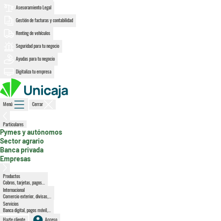
Asesoramiento Legal
Gestión de facturas y contabilidad
Renting de vehículos
Seguridad para tu negocio
Ayudas para tu negocio
Digitaliza tu empresa
Menú
Cerrar
Particulares
, sección activa
Pymes y autónomos
Sector agrario
Banca privada
Empresas
Productos
Cobros, tarjetas, pagos...
Internacional
Comercio exterior, divisas,...
Servicios
Banca digital, pagos móvil,...
Hazte cliente
Acceso