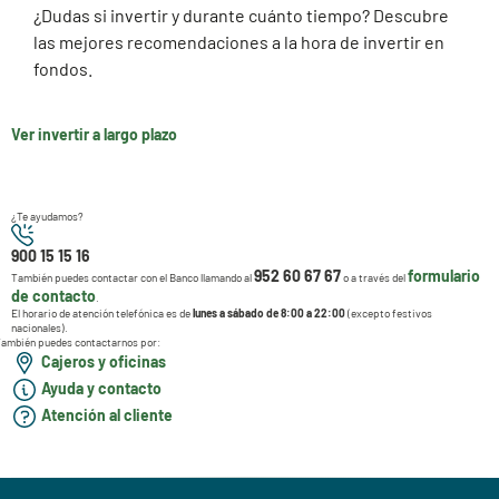
¿Dudas si invertir y durante cuánto tiempo? Descubre
las mejores recomendaciones a la hora de invertir en
fondos.
Ver invertir a largo plazo
¿Te ayudamos?
900 15 15 16
952 60 67 67
formulario
También puedes contactar con el Banco llamando al
o a través del
de contacto
.
El horario de atención telefónica es de
lunes a sábado de 8:00 a 22:00
(excepto festivos
nacionales).
ambién puedes contactarnos por:
Cajeros y oficinas
Ayuda y contacto
Atención al cliente