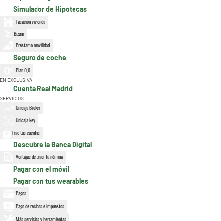
Simulador de Hipotecas
Tasación vivienda
Bizum
Préstamo movilidad
Seguro de coche
Plan 0,0
EN EXCLUSIVA
Cuenta Real Madrid
SERVICIOS
Unicaja Broker
Unicaja key
Trae tus cuentas
Descubre la Banca Digital
Ventajas de traer tu nómina
Pagar con el móvil
Pagar con tus wearables
Pagos
Pago de recibos e impuestos
Más servicios y herramientas