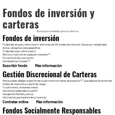
Fondos de inversión y
carteras
Busca oportunidades para tus ahorros
Fondos de inversión
Tú decides en qué y cómo invertir entre más de 100 fondos de inversión. Busca por rentabilidad,
divisa, categoría o zona geográfica.
Tú decides qué y cómo invertir
(1)
Retira tu inversión en cualquier momento
Sin comisión de suscripción
(2)
Con beneficios fiscales
Suscribir fondo
Más información
Gestión Discrecional de Carteras
(3)
Ahora puedes delegar la gestión de tu patrimonio en manos de expertos
, que adaptan la cartera de
fondos de inversión a tu perfil de riesgo.
Tu patrimonio, en buenas manos
Una cartera adaptada a tu perfil
Una gestión flexible y activa
Información permanente de tu inversión
Contratar online
Más información
Fondos Socialmente Responsables