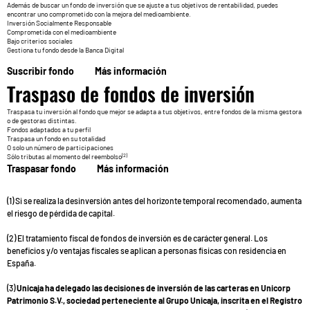
Además de buscar un fondo de inversión que se ajuste a tus objetivos de rentabilidad, puedes
encontrar uno comprometido con la mejora del medioambiente.
Inversión Socialmente Responsable
Comprometida con el medioambiente
Bajo criterios sociales
Gestiona tu fondo desde la Banca Digital
Suscribir fondo
Más información
Traspaso de fondos de inversión
Traspasa tu inversión al fondo que mejor se adapta a tus objetivos, entre fondos de la misma gestora
o de gestoras distintas.
Fondos adaptados a tu perfil
Traspasa un fondo en su totalidad
O solo un número de participaciones
(2)
Sólo tributas al momento del reembolso
Traspasar fondo
Más información
(1) Si se realiza la desinversión antes del horizonte temporal recomendado, aumenta
el riesgo de pérdida de capital.
(2) El tratamiento fiscal de fondos de inversión es de carácter general. Los
beneficios y/o ventajas fiscales se aplican a personas físicas con residencia en
España.
(3)
Unicaja ha delegado las decisiones de inversión de las carteras en Unicorp
Patrimonio S.V., sociedad perteneciente al Grupo Unicaja, inscrita en el Registro