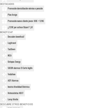
DESTACADOS
Promoción domiciliación nómina o pensión
Plan Amigo
Promoción nuevo cliente joven: 90€ + 120€
¿120€ por activar Bizum? ¡Sí!
BENEFICIAT
Descubre beneficiaT
Logitravel
TaxDown
IKEA
Octopus Energy
SICOR alarmas El Corte Inglés
Vodafone
ADT Alarmas
Invicta Movilidad Eléctrica
Motocicletas NEXT
Leroy Merlin
DESCUBRE OTROS BENEFICIOS