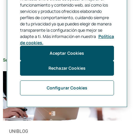
funcionamiento y contenido web, así como los
UNIBLOG
servicios y productos ofrecidos elaborando
perfiles de comportamiento, cuidando siempre
Todo sobre los fondos de inversión
de tu privacidad ya que puedes elegir de manera
Una especie de guía sobre los fondos de inversión: qué
transparente la configuración que mejor se
son, cómo funcionan, o qué tipos de fondos existen,
adapte a ti. Más información en nuestra
Política
entre otros.
de cookies.
Aceptar Cookies
Seguir leyendo
Rechazar Cookies
Configurar Cookies
UNIBLOG