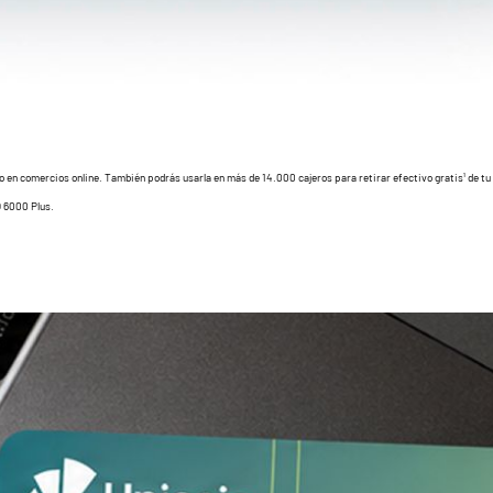
o en comercios online. También podrás usarla en más de 14.000 cajeros para retirar efectivo gratis¹ de tu
 6000 Plus.