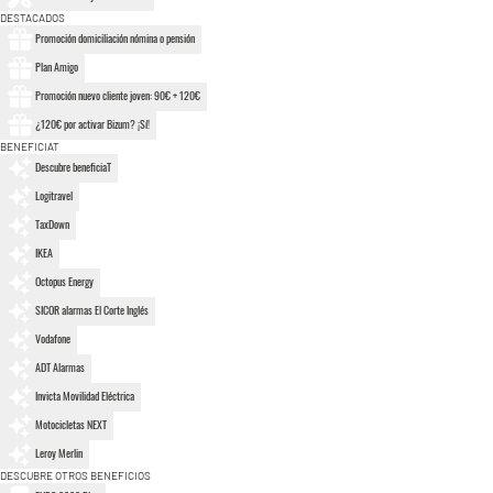
DESTACADOS
Promoción domiciliación nómina o pensión
Plan Amigo
Promoción nuevo cliente joven: 90€ + 120€
¿120€ por activar Bizum? ¡Sí!
BENEFICIAT
Descubre beneficiaT
Logitravel
TaxDown
IKEA
Octopus Energy
SICOR alarmas El Corte Inglés
Vodafone
ADT Alarmas
Invicta Movilidad Eléctrica
Motocicletas NEXT
Leroy Merlin
DESCUBRE OTROS BENEFICIOS