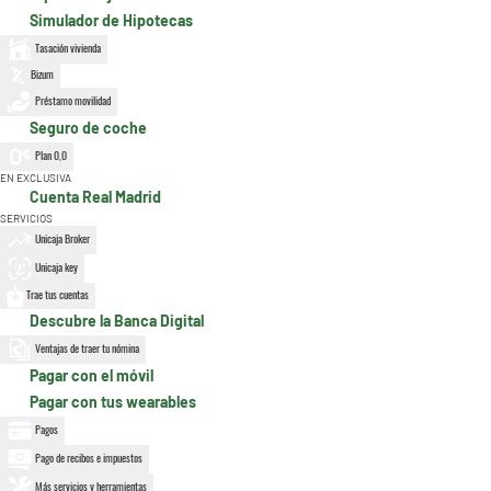
Simulador de Hipotecas
Tasación vivienda
Bizum
Préstamo movilidad
Seguro de coche
Plan 0,0
EN EXCLUSIVA
Cuenta Real Madrid
SERVICIOS
Unicaja Broker
Unicaja key
Trae tus cuentas
Descubre la Banca Digital
Ventajas de traer tu nómina
Pagar con el móvil
Pagar con tus wearables
Pagos
Pago de recibos e impuestos
Más servicios y herramientas