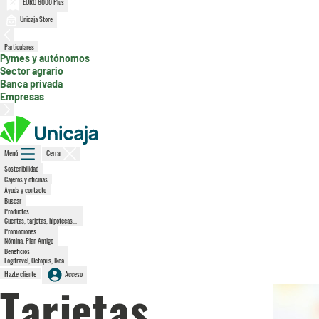
EURO 6000 Plus
Unicaja Store
Particulares
, sección activa
Pymes y autónomos
Sector agrario
Banca privada
Empresas
Menú
Cerrar
Sostenibilidad
Cajeros y oficinas
Ayuda y contacto
Buscar
Productos
Cuentas, tarjetas, hipotecas...
Promociones
Nómina, Plan Amigo
Beneficios
Logitravel, Octopus, Ikea
Hazte cliente
Acceso
Tarjetas