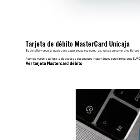
Tarjeta de débito MasterCard Unicaja
Es sencilla y segura, úsala para pagar todas tus compras, ya sea en comercios físicos 
Además nuestra tarjeta te da acceso a descuentos instantáneos con el programa EURO
Ver tarjeta Mastercard débito