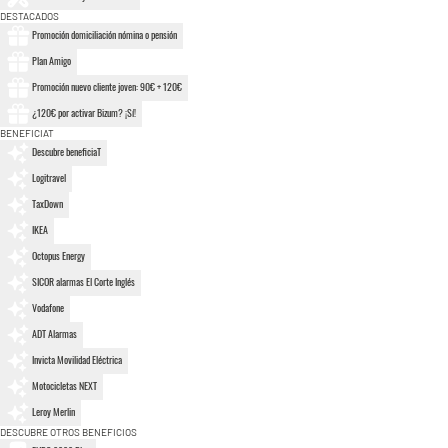
DESTACADOS
Promoción domiciliación nómina o pensión
Plan Amigo
Promoción nuevo cliente joven: 90€ + 120€
¿120€ por activar Bizum? ¡Sí!
BENEFICIAT
Descubre beneficiaT
Logitravel
TaxDown
IKEA
Octopus Energy
SICOR alarmas El Corte Inglés
Vodafone
ADT Alarmas
Invicta Movilidad Eléctrica
Motocicletas NEXT
Leroy Merlin
DESCUBRE OTROS BENEFICIOS