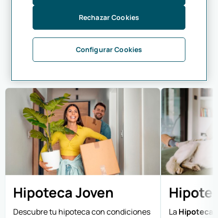
Rechazar Cookies
Otras hipotecas que
podrían interesarte
Configurar Cookies
Hipoteca Joven
Hipote
Descubre tu hipoteca con condiciones
La
Hipoteca 