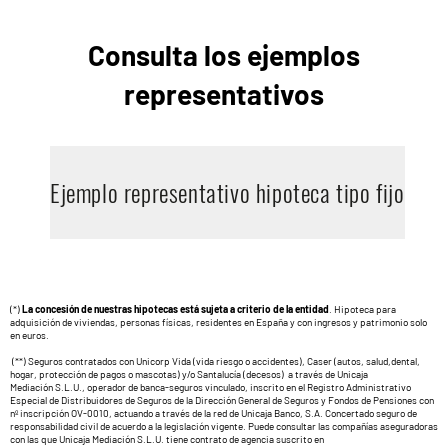
Consulta los ejemplos
representativos
Ejemplo representativo hipoteca tipo fijo
(*)
La concesión de nuestras hipotecas está sujeta a criterio de la entidad
. Hipoteca para
adquisición de viviendas, personas físicas, residentes en España y con ingresos y patrimonio solo
en euros.
(**) Seguros contratados con Unicorp Vida (vida riesgo o accidentes), Caser (autos, salud,dental,
hogar, protección de pagos o mascotas) y/o Santalucía (decesos) a través de Unicaja
Mediación S.L.U., operador de banca-seguros vinculado, inscrito en el Registro Administrativo
Especial de Distribuidores de Seguros de la Dirección General de Seguros y Fondos de Pensiones con
nº inscripción OV-0010, actuando a través de la red de Unicaja Banco, S.A. Concertado seguro de
responsabilidad civil de acuerdo a la legislación vigente. Puede consultar las compañías aseguradoras
con las que Unicaja Mediación S.L.U. tiene contrato de agencia suscrito en