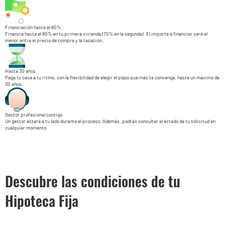
Financiación hasta el 80%
Financia hasta el 80% en tu primera vivienda (70% en la segunda). El importe a financiar será el
menor entre el precio de compra y la tasación.
Hasta 30 años
Paga tu casa a tu ritmo, con la flexibilidad de elegir el plazo que más te convenga, hasta un máximo de
30 años.
Gestor profesional contigo
Un gestor estará a tu lado durante el proceso. Además, podrás consultar el estado de tu solicitud en
cualquier momento.
Descubre las condiciones de tu
Hipoteca Fija