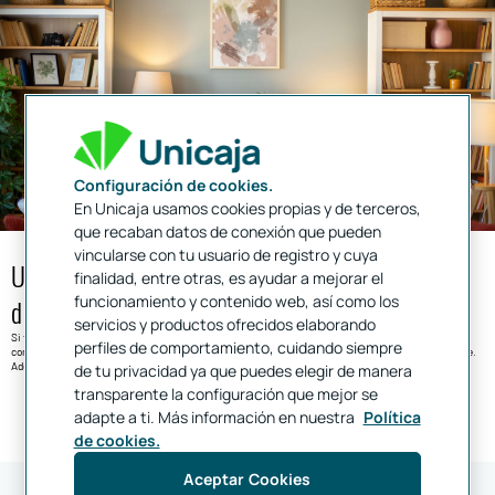
Configuración de cookies.
En Unicaja usamos cookies propias y de terceros,
que recaban datos de conexión que pueden
vincularse con tu usuario de registro y cuya
Un 5% de descuento en IKEA y un proyecto de
finalidad, entre otras, es ayudar a mejorar el
funcionamiento y contenido web, así como los
decoración gratis con tu Hipoteca Fija
servicios y productos ofrecidos elaborando
Si tienes una Hipoteca Fija con Unicaja podrás disfrutar de un
descuento del 5% en IKEA
, si la
perfiles de comportamiento, cuidando siempre
compra es superior a 80 € y excluyendo servicios de transporte, decoración, instalación y montaje.
Además, para compras superiores a 500 €, disfrutarás gratis de un proyecto de decoración.
de tu privacidad ya que puedes elegir de manera
transparente la configuración que mejor se
adapte a ti. Más información en nuestra
Política
de cookies.
Aceptar Cookies