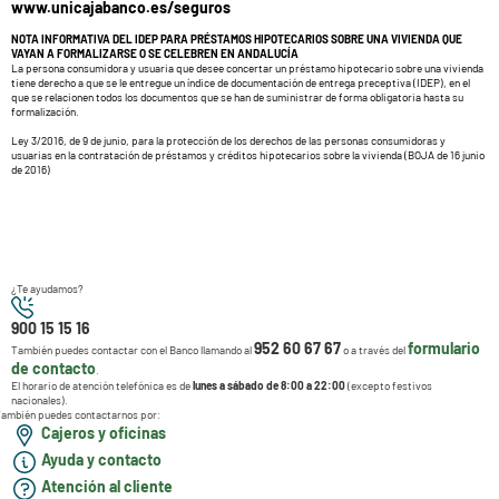
www.unicajabanco.es/seguros
NOTA INFORMATIVA DEL IDEP PARA PRÉSTAMOS HIPOTECARIOS SOBRE UNA VIVIENDA QUE
VAYAN A FORMALIZARSE O SE CELEBREN EN ANDALUCÍA
La persona consumidora y usuaria que desee concertar un préstamo hipotecario sobre una vivienda
tiene derecho a que se le entregue un índice de documentación de entrega preceptiva (IDEP), en el
que se relacionen todos los documentos que se han de suministrar de forma obligatoria hasta su
formalización.
Ley 3/2016, de 9 de junio, para la protección de los derechos de las personas consumidoras y
usuarias en la contratación de préstamos y créditos hipotecarios sobre la vivienda (BOJA de 16 junio
de 2016)
¿Te ayudamos?
900 15 15 16
952 60 67 67
formulario
También puedes contactar con el Banco llamando al
o a través del
de contacto
.
El horario de atención telefónica es de
lunes a sábado de 8:00 a 22:00
(excepto festivos
nacionales).
ambién puedes contactarnos por:
Cajeros y oficinas
Ayuda y contacto
Atención al cliente