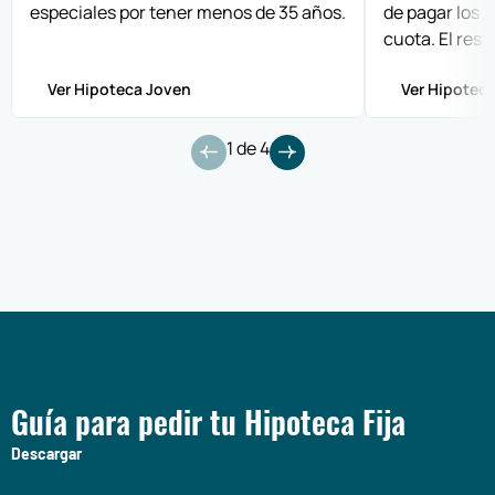
especiales por tener menos de 35 años.
de pagar los 
cuota. El rest
Ver Hipoteca Joven
Ver Hipoteca
1
de
4
Guía para pedir tu Hipoteca Fija
Descargar