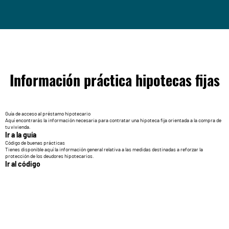
Información práctica hipotecas fijas
Guía de acceso al préstamo hipotecario
Aquí encontrarás la información necesaria para contratar una hipoteca fija orientada a la compra de
tu vivienda.
Ir a la guía
Código de buenas prácticas
Tienes disponible aquí la información general relativa a las medidas destinadas a reforzar la
protección de los deudores hipotecarios.
Ir al código