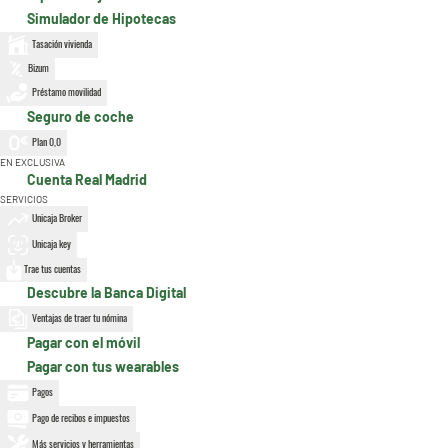
Simulador de Hipotecas
Tasación vivienda
Bizum
Préstamo movilidad
Seguro de coche
Plan 0,0
EN EXCLUSIVA
Cuenta Real Madrid
SERVICIOS
Unicaja Broker
Unicaja key
Trae tus cuentas
Descubre la Banca Digital
Ventajas de traer tu nómina
Pagar con el móvil
Pagar con tus wearables
Pagos
Pago de recibos e impuestos
Más servicios y herramientas