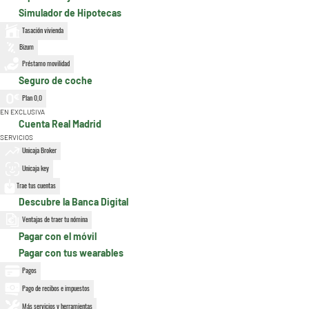
Simulador de Hipotecas
Tasación vivienda
Bizum
Préstamo movilidad
Seguro de coche
Plan 0,0
EN EXCLUSIVA
Cuenta Real Madrid
SERVICIOS
Unicaja Broker
Unicaja key
Trae tus cuentas
Descubre la Banca Digital
Ventajas de traer tu nómina
Pagar con el móvil
Pagar con tus wearables
Pagos
Pago de recibos e impuestos
Más servicios y herramientas