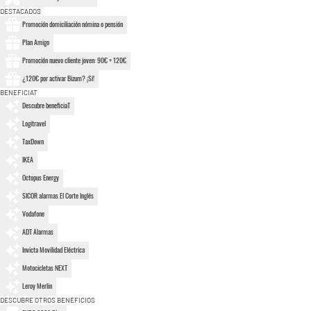
DESTACADOS
Promoción domiciliación nómina o pensión
Plan Amigo
Promoción nuevo cliente joven: 90€ + 120€
¿120€ por activar Bizum? ¡Sí!
BENEFICIAT
Descubre beneficiaT
Logitravel
TaxDown
IKEA
Octopus Energy
SICOR alarmas El Corte Inglés
Vodafone
ADT Alarmas
Invicta Movilidad Eléctrica
Motocicletas NEXT
Leroy Merlin
DESCUBRE OTROS BENEFICIOS