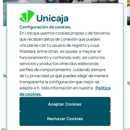
Configuración de cookies.
En Unicaja usamos cookies propias y de terceros,
Préstamo ECO Movilidad
que recaban datos de conexión que pueden
vincularse con tu usuario de registro y cuya
Hasta
60.000 €* para financiar tu coche eléctrico
.
finalidad, entre otras, es ayudar a mejorar el
Tendrás
hasta 8 años
para devolver tu préstamo
funcionamiento y contenido web, así como los
por adquirir un vehículo CERO emisiones o ECO.
servicios y productos ofrecidos elaborando
perfiles de comportamiento, cuidando siempre
de tu privacidad ya que puedes elegir de manera
Ver Préstamo Eco Movilidad
transparente la configuración que mejor se
V
adapte a ti. Más información en nuestra
Política
1
de
2
de cookies.
Aceptar Cookies
Préstamos para tu casa
Rechazar Cookies
Dale un nuevo aire a tu casa solicitando el préstamo personal que necesites.