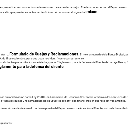
ues, necesitamos conocer tus reclamaciones para atenderte mejor. Puedes contactar con el Departamento de
enlace
ra ello, que puedes encontrar en la oficinas del banco o en el siguiente
.
Formulario de Quejas y Reclamaciones
rmulario:
. Si no eres usuario de la Banca Digital, 
20, de 11 de noviembre, para que podamos identificarte correctamente.
ón al cliente que se citará más adelante y por el “Reglamento para la Defensa del Cliente de Unicaja Banco,
glamento para la defensa del cliente
.
s su modificación por la Ley 2/2011, de 5 de marzo, de Economía Sostenible, atribuye a los servicios de 
final a las quejas y reclamaciones de los usuarios de servicios financieros en sus respectivos ámbitos.
eros si no está de acuerdo con la respuesta del Departamento de Atención al Cliente, o si no la ha recibido
siguientes: