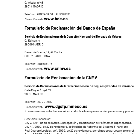
C/ Alcalá, nº 48
28014 MADRID
Teléfono: 900 54 54 54 - 91 338 8830
www.bde.es
Dirección web:
Formulario de Reclamación del Banco de España
Servicio de Reclamaciones de la Comisión Nacional del Mercado de Valores
C/ Edison, 4
28006 MADRID
Paseo de Gracia, 19, 4ª Planta
08007 BARCELONA
Teléfono: 900 535 015
www.cnmv.es
Dirección web:
Formulario de Reclamación de la CNMV
Servicio de Reclamaciones de la Dirección General de Seguros y Fondos de Pensione
Calle Miguel Ángel, 21
28010 MADRID
Teléfono: 952 24 99 82
www.dgsfp.mineco.es
Dirección web:
Normas más importantes a nivel estatal sobre transparencia de operaciones y protecci
Servicios Bancarios:
Ley 2/1994, de 30 de marzo. Subrogación y Modificación de Préstamos Hipotecarios.
Ley 44/2002, de 22 de noviembre, de Medidas de Reforma del Sistema Financiero.
Real Decreto Legislativo 1/2002, de 29 de noviembre, por el que se aprueba el texto re