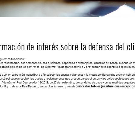
rmación de interés sobre la defensa del cl
iguientes funciones:
presentación, por personas físicas o jurídicas, españolas o extranjeras, usuarios del banco, cuando las 
establecido en de los contratos, de la normativa de transparencia y protección de la clientela o de las buen
ue, en tu opinión, contribuya a fortalecer las buenas relaciones y la mutua confianza que debe existir ent
stá obligado a resolver las quejas y reclamaciones que presenten sus clientes y los de las sociedades de 
le. Además, el Real Decreto-ley 19/2018, de 23 de noviembre, de servicios de pago y otras medidas urgentes
os II y III de este Real Decreto, se resolverán en un plazo de
quince días hábiles (en situaciones excepcion