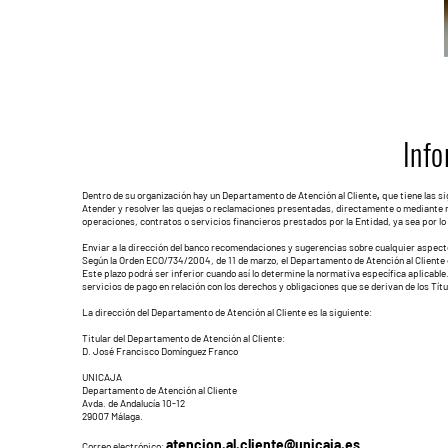
Info
Dentro de su organización hay un Departamento de Atención al Cliente
,
que tiene las s
Atender y resolver las quejas o reclamaciones presentadas, directamente o mediante re
operaciones, contratos o servicios financieros prestados por la Entidad, ya sea por lo 
Enviar a la dirección del banco recomendaciones y sugerencias sobre cualquier aspecto q
Según la Orden ECO/734/2004, de 11 de marzo, el Departamento de Atención al Cliente e
Este plazo podrá ser inferior cuando así lo determine la normativa específica aplicab
servicios de pago en relación con los derechos y obligaciones que se derivan de los Títul
La dirección del Departamento de Atención al Cliente es la siguiente:
Titular del Departamento de Atención al Cliente:
D. José Francisco Domínguez Franco
UNICAJA
Departamento de Atención al Cliente
Avda. de Andalucía 10-12
29007 Málaga.
atencion.al.cliente@unicaja.es
Correo electrónico: