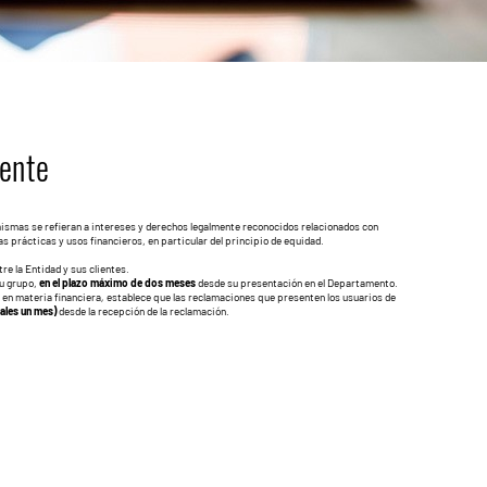
iente
mismas se refieran a intereses y derechos legalmente reconocidos relacionados con
as prácticas y usos financieros, en particular del principio de equidad.
re la Entidad y sus clientes.
su grupo,
en el plazo máximo de dos meses
desde su presentación en el Departamento.
 en materia financiera
,
establece que
las reclamaciones que presenten los usuarios de
ales un mes)
desde la recepción de la reclamación.