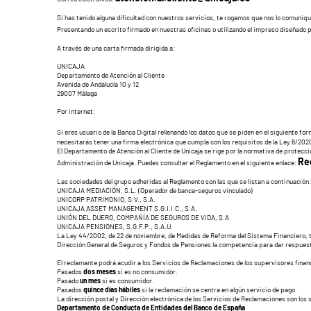
Si has tenido alguna dificultad con nuestros servicios, te rogamos que nos lo comuniq
Presentando un escrito firmado en nuestras oficinas o utilizando el impreso diseñado pa
A través de una carta firmada dirigida a:
UNICAJA
Departamento de Atención al Cliente
Avenida de Andalucía 10 y 12
29007 Málaga
Por internet:
Si eres usuario de la Banca Digital rellenando los datos que se piden en el siguiente fo
necesitarás tener una firma electrónica que cumpla con los requisitos de la Ley 6/20
El Departamento de Atención al Cliente de Unicaja se rige por la normativa de protecci
Re
Administración de Unicaja. Puedes consultar el Reglamento en el siguiente enlace:
Las sociedades del grupo adheridas al Reglamento son las que se listan a continuación:
UNICAJA MEDIACIÓN, S.L. (Operador de banca-seguros vinculado)
UNICORP PATRIMONIO, S.V., S.A.
UNICAJA ASSET MANAGEMENT S.G.I.I.C., S.A.
UNIÓN DEL DUERO, COMPAÑÍA DE SEGUROS DE VIDA, S.A
UNICAJA PENSIONES, S.G.F.P., S.A.U.
La Ley 44/2002, de 22 de noviembre, de Medidas de Reforma del Sistema Financiero, tra
Dirección General de Seguros y Fondos de Pensiones la competencia para dar respuesta 
El reclamante podrá acudir a los Servicios de Reclamaciones de los supervisores financi
Pasados
dos meses
si es no consumidor.
Pasado
un mes
si es consumidor.
Pasados
quince días hábiles
si la reclamación se centra en algún servicio de pago.
La dirección postal y Dirección electrónica de los Servicios de Reclamaciones son los 
Departamento de Conducta de Entidades del Banco de España