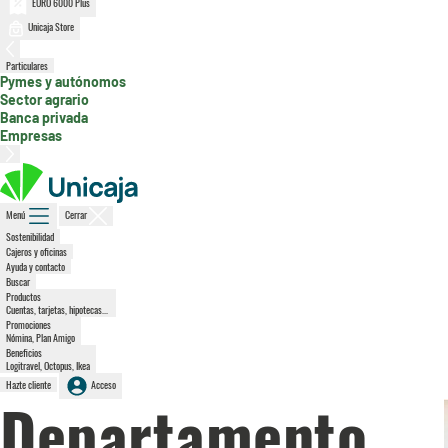
EURO 6000 Plus
Unicaja Store
, sección activa
Particulares
Pymes y autónomos
Sector agrario
Banca privada
Empresas
Menú
Cerrar
Sostenibilidad
Cajeros y oficinas
Ayuda y contacto
Buscar
Productos
Cuentas, tarjetas, hipotecas...
Promociones
Nómina, Plan Amigo
Beneficios
Logitravel, Octopus, Ikea
Hazte cliente
Acceso
Departamento