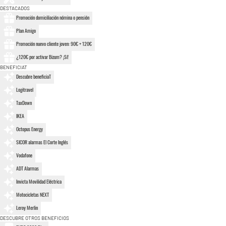
DESTACADOS
Promoción domiciliación nómina o pensión
Plan Amigo
Promoción nuevo cliente joven: 90€ + 120€
¿120€ por activar Bizum? ¡Sí!
BENEFICIAT
Descubre beneficiaT
Logitravel
TaxDown
IKEA
Octopus Energy
SICOR alarmas El Corte Inglés
Vodafone
ADT Alarmas
Invicta Movilidad Eléctrica
Motocicletas NEXT
Leroy Merlin
DESCUBRE OTROS BENEFICIOS