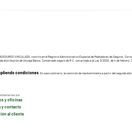
GUROS VINCULADO, inscrito en el Registro Administrativo Especial de Mediadores de Seguros, Corredore
 distribución de Unicaja Banco. Concertado seguro de R.C. con arreglo a la Ley 3/2020, de 4 de febrero. Seg
pliendo condiciones
. En caso contrario, la comisión de mantenimiento a partir del segundo año
ontactarnos por:
s y oficinas
 y contacto
ón al cliente