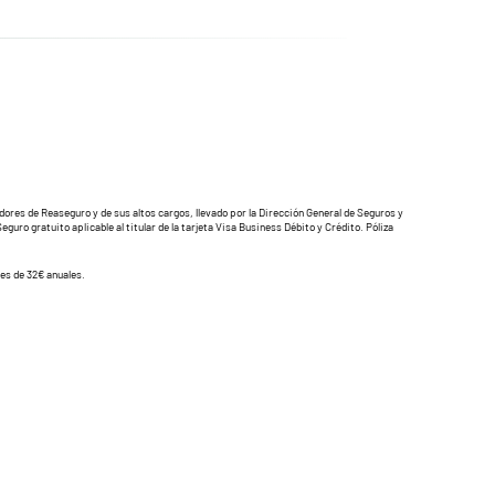
s de Reaseguro y de sus altos cargos, llevado por la Dirección General de Seguros y
uro gratuito aplicable al titular de la tarjeta Visa Business Débito y Crédito. Póliza
 es de 32€ anuales.