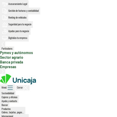
Asesoramiento Legal
Gestión de facturas y contabilidad
Renting de vehículos
Seguridad para tu negocio
Ayudas para tu negocio
Digitaliza tu empresa
Particulares
, sección activa
Pymes y autónomos
Sector agrario
Banca privada
Empresas
Menú
Cerrar
Sostenibilidad
Cajeros y oficinas
Ayuda y contacto
Buscar
Productos
Cobros, tarjetas, pagos...
Internacional