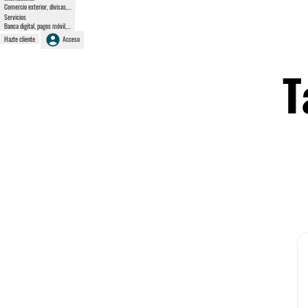
Comercio exterior, divisas,...
Servicios
Banca digital, pagos móvil,...
Hazte cliente
Acceso
T