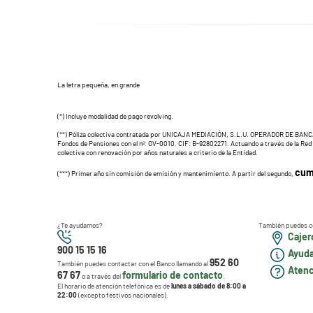
La letra pequeña, en grande
(*) Incluye modalidad de pago revolving.
(**) Póliza colectiva contratada por UNICAJA MEDIACIÓN, S.L.U. OPERADOR DE BANCASE
Fondos de Pensiones con el nº: OV-0010. CIF: B-92802271. Actuando a través de la Red de
colectiva con renovación por años naturales a criterio de la Entidad.
cum
(***) Primer año sin comisión de emisión y mantenimiento. A partir del segundo,
¿Te ayudamos?
También puedes c
Cajero
900 15 15 16
Ayuda
952 60
También puedes contactar con el Banco llamando al
Atenci
67 67
formulario de contacto
o a través del
.
El horario de atención telefónica es de
lunes a sábado de 8:00 a
22:00
(excepto festivos nacionales).