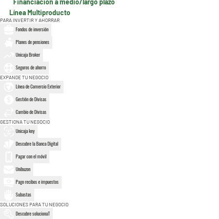
Financiación a medio/largo plazo
Línea Multiproducto
PARA INVERTIR Y AHORRAR
Fondos de inversión
Planes de pensiones
Unicaja Broker
Seguros de ahorro
EXPANDE TU NEGOCIO
Línea de Comercio Exterior
Gestión de Divisas
Cambio de Divisas
GESTIONA TU NEGOCIO
Unicaja key
Descubre la Banca Digital
Pagar con el móvil
Unibuzon
Pago recibos e impuestos
Subastas
SOLUCIONES PARA TU NEGOCIO
Descubre solucionaT