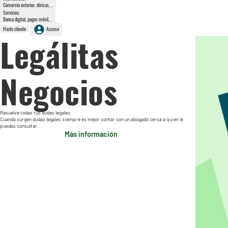
Comercio exterior, divisas,...
Servicios
Banca digital, pagos móvil,...
Hazte cliente
Acceso
Legálitas
Negocios
Resuelve todas tus dudas legales
Cuando surgen dudas legales siempre es mejor contar con un abogado cerca a quien le
puedas consultar.
Más información