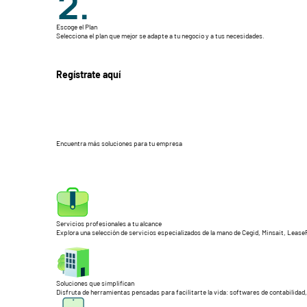
Escoge el Plan
Selecciona el plan que mejor se adapte a tu negocio y a tus necesidades.
Regístrate aquí
Encuentra más soluciones para tu empresa
Servicios profesionales a tu alcance
Explora una selección de servicios especializados de la mano de Cegid, Minsait, Leas
Soluciones que simplifican
Disfruta de herramientas pensadas para facilitarte la vida: softwares de contabilidad