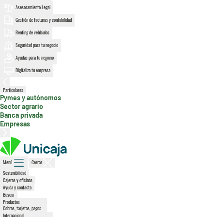
Asesoramiento Legal
Gestión de facturas y contabilidad
Renting de vehículos
Seguridad para tu negocio
Ayudas para tu negocio
Digitaliza tu empresa
Particulares
, sección activa
Pymes y autónomos
Sector agrario
Banca privada
Empresas
Menú
Cerrar
Sostenibilidad
Cajeros y oficinas
Ayuda y contacto
Buscar
Productos
Cobros, tarjetas, pagos...
Internacional