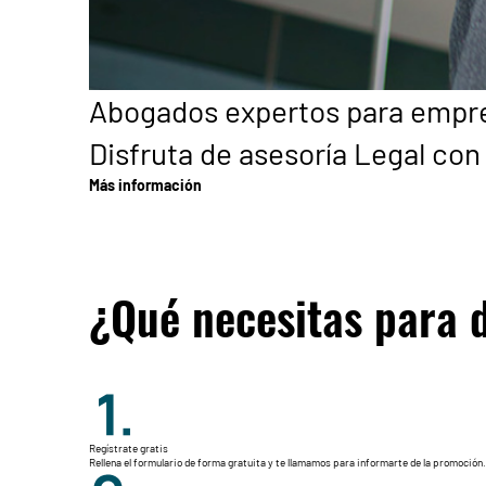
Abogados expertos para empr
Disfruta de asesoría Legal con
Más información
¿Qué necesitas para d
Regístrate gratis
Rellena el formulario de forma gratuita y te llamamos para informarte de la promoción.