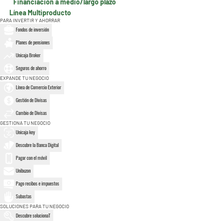
Financiación a medio/largo plazo
Línea Multiproducto
PARA INVERTIR Y AHORRAR
Fondos de inversión
Planes de pensiones
Unicaja Broker
Seguros de ahorro
EXPANDE TU NEGOCIO
Línea de Comercio Exterior
Gestión de Divisas
Cambio de Divisas
GESTIONA TU NEGOCIO
Unicaja key
Descubre la Banca Digital
Pagar con el móvil
Unibuzon
Pago recibos e impuestos
Subastas
SOLUCIONES PARA TU NEGOCIO
Descubre solucionaT