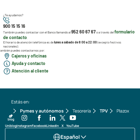
¿Te ayudamos?
900 15 15 16
952 60 67 67
formulario
También puedes contactar con el Banco llamando al
o a través del
de contacto
.
El horario de atención telefónica es de
lunes a sábado de 8:00 a 22:00
(excepto festivos
nacionales).
ambién puedes contactarnos por:
Cajeros y oficinas
Ayuda y contacto
Atención al cliente
Estás en:
Pymes y autónomos
Tesorería
TPV
Plazox
Uniblog
Instagram
Facebook
LinkedIn
X
YouTube
Español