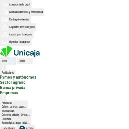
Asesoramiento Legal
Gestión de facturas y contabilidad
Renting de vehículos
Seguridad para tu negocio
Ayudas para tu negocio
Digitaliza tu empresa
Menú
Cerrar
Particulares
, sección activa
Pymes y autónomos
Sector agrario
Banca privada
Empresas
Productos
Cobros, tarjetas, pagos...
Internacional
Comercio exterior, divisas,...
Servicios
Banca digital, pagos móvil,...
Hazte cliente
Acceso