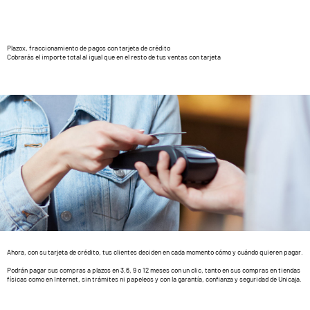
Plazox, fraccionamiento de pagos con tarjeta de crédito
Cobrarás el importe total al igual que en el resto de tus ventas con tarjeta
Ahora, con su tarjeta de crédito, tus clientes deciden en cada momento cómo y cuándo quieren pagar.
Podrán pagar sus compras a plazos en 3,6, 9 o 12 meses con un clic, tanto en sus compras en tiendas
físicas como en Internet, sin trámites ni papeleos y con la garantía, confianza y seguridad de Unicaja.