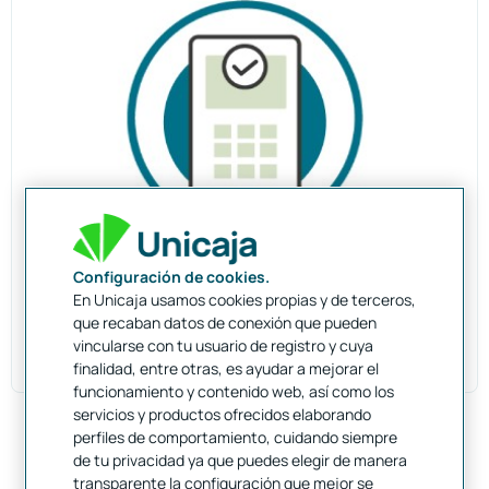
Configuración de cookies.
Confirmación del pago
En Unicaja usamos cookies propias y de terceros,
que recaban datos de conexión que pueden
Para finalizar, tendrá que aceptar las condiciones de
vincularse con tu usuario de registro y cuya
la operación. Así de fácil.
finalidad, entre otras, es ayudar a mejorar el
funcionamiento y contenido web, así como los
servicios y productos ofrecidos elaborando
perfiles de comportamiento, cuidando siempre
de tu privacidad ya que puedes elegir de manera
transparente la configuración que mejor se