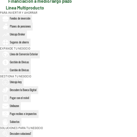
Financiación a medio/largo plazo
Línea Multiproducto
PARA INVERTIR Y AHORRAR
Fondos de inversión
Planes de pensiones
Unicaja Broker
Seguros de ahorro
EXPANDE TU NEGOCIO
Línea de Comercio Exterior
Gestión de Divisas
Cambio de Divisas
GESTIONA TU NEGOCIO
Unicaja key
Descubre la Banca Digital
Pagar con el móvil
Unibuzon
Pago recibos e impuestos
Subastas
SOLUCIONES PARA TU NEGOCIO
Descubre solucionaT