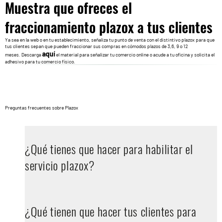
Muestra que ofreces el
fraccionamiento plazox a tus clientes
Ya sea en la web o en tu establecimiento, señaliza tu punto de venta con el distintivo plazox para que
tus clientes sepan que pueden fraccionar sus compras en cómodos plazos de 3,6, 9 o 12
aquí
meses. Descarga
el material para señalizar tu comercio online o acude a tu oficina y solicita el
adhesivo para tu comercio físico.
Preguntas frecuentes sobre Plazox
­¿Qué tienes que hacer para habilitar el
servicio plazox?
¿Qué tienen que hacer tus clientes para