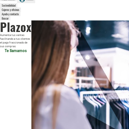
Sostenibilidad
Cajeros y oficinas
Ayuda y contacto
Buscar
Plazox
Aumenta tus ventas
facilitando a tus clientes
el pago fraccionado de
sus compras
Te llamamos