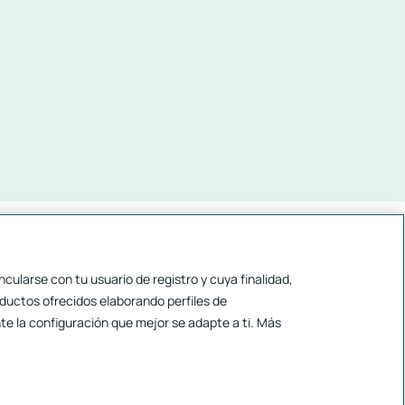
ularse con tu usuario de registro y cuya finalidad,
oductos ofrecidos elaborando perfiles de
Twitter
facebook
youtube
LinkedIn
Instagram
Blog
Idioma
e la configuración que mejor se adapte a ti. Más
Web corporatiu
Altres webs d'Unicaja