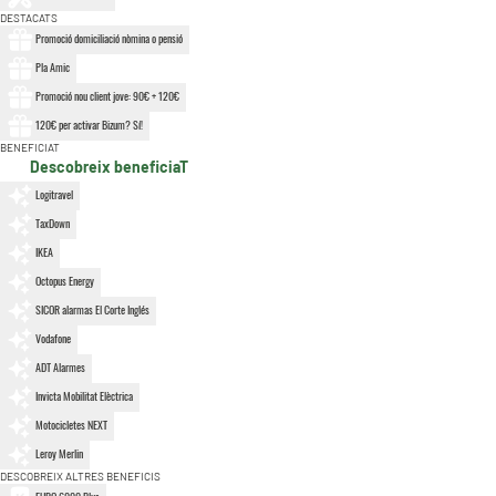
DESTACATS
Promoció domiciliació nòmina o pensió
Pla Amic
Promoció nou client jove: 90€ + 120€
120€ per activar Bizum? Sí!
BENEFICIAT
Descobreix beneficiaT
Logitravel
TaxDown
IKEA
Octopus Energy
SICOR alarmas El Corte Inglés
Vodafone
ADT Alarmes
Invicta Mobilitat Elèctrica
Motocicletes NEXT
Leroy Merlin
DESCOBREIX ALTRES BENEFICIS