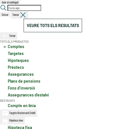
Anar al contingut
Cercar
Tancar
VEURE TOTS ELS RESULTATS
Tornar
TOTS ELS PRODUCTES
Comptes
Targetes
Hipoteques
Préstecs
Assegurances
Plans de pensions
Fons d’inversió
Assegurances d'estalvi
DESTACATS
Compte en línia
Targeta Mastercard Crèdit
Hipoteca Jove
Hipoteca fixa