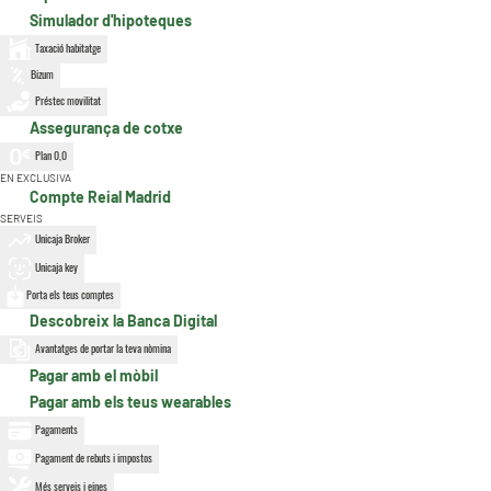
Simulador d'hipoteques
Taxació habitatge
Bizum
Préstec movilitat
Assegurança de cotxe
Plan 0,0
EN EXCLUSIVA
Compte Reial Madrid
SERVEIS
Unicaja Broker
Unicaja key
Porta els teus comptes
Descobreix la Banca Digital
Avantatges de portar la teva nòmina
Pagar amb el mòbil
Pagar amb els teus wearables
Pagaments
Pagament de rebuts i impostos
Més serveis i eines