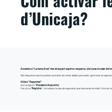
Com activar le
d’Unicaja?
Accedeix a "La meva Àrea" des de la part superior esquerra, a la icona circular del teu
Des d’aquesta secció podràs consultar les teves dades personals, gestionar la seguretat
Al bloc "Seguretat"
:
Activa l’opció "
Vinculació dispositiu
".
Fes clic a "
Registra
" i introdueix la clau de seguretat que t’enviarem al mòbil. Això és to