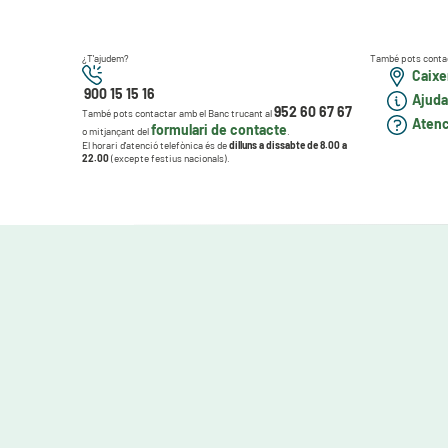
¿T'ajudem?
També pots conta
Caixer
900 15 15 16
Ajuda
952 60 67 67
També pots contactar amb el Banc trucant al
Atenci
formulari de contacte
o mitjançant del
.
El horari d'atenció telefònica és de
dilluns a dissabte de 8.00 a
22.00
(excepte festius nacionals).