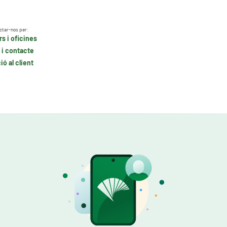
ctar-nos per:
s i oficines
 i contacte
ó al client