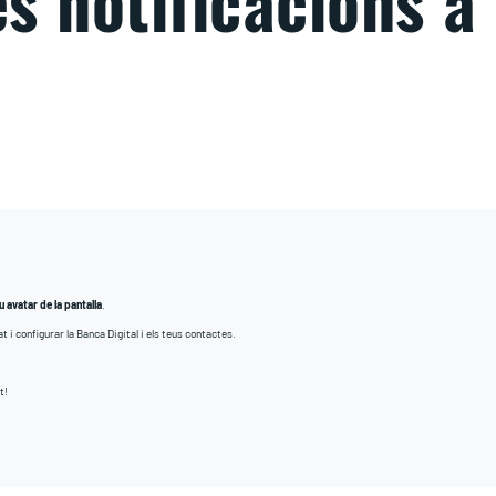
s notificacions a 
 avatar de la pantalla
.
 i configurar la Banca Digital i els teus contactes.
t!