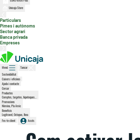
EURO 6000 Plus
Unicaja Store
, secció activa
Particulars
Pimes i autònoms
Sector agrari
Banca privada
Empreses
Menú
Tancar
Sostenibilitat
Caixers i oficines
Ajuda i contacte
Cercar
Productes
Comptes, targetes, hipoteques...
Promocions
Nòmina, Pla Amic
Beneficis
Logitravel, Octopus, Ikea
Fes-te client
Accés