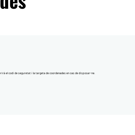
ades
erirà el codi de seguretat i la targeta de coordenades en cas de disposar-ne.