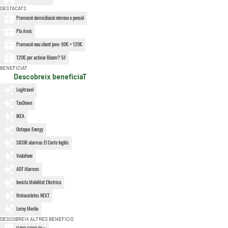
DESTACATS
Promoció domiciliació nòmina o pensió
Pla Amic
Promoció nou client jove: 90€ + 120€
120€ per activar Bizum? Sí!
BENEFICIAT
Descobreix beneficiaT
Logitravel
TaxDown
IKEA
Octopus Energy
SICOR alarmas El Corte Inglés
Vodafone
ADT Alarmes
Invicta Mobilitat Elèctrica
Motocicletes NEXT
Leroy Merlin
DESCOBREIX ALTRES BENEFICIS