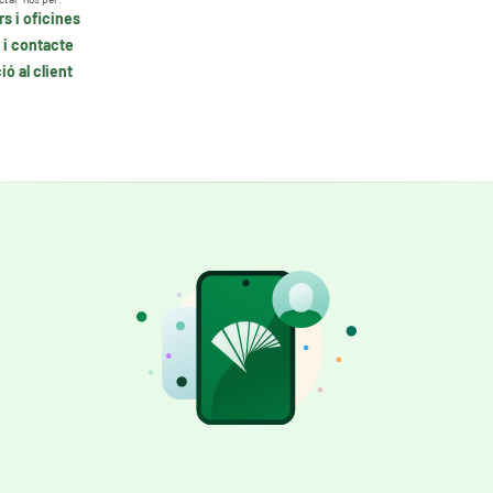
s i oficines
 i contacte
ó al client