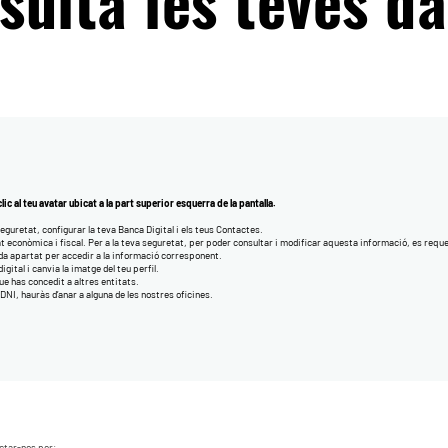
sulta les teves d
ic al teu avatar ubicat a la part superior esquerra de la pantalla.
eguretat, configurar la teva Banca Digital i els teus Contactes.
at econòmica i fiscal. Per a la teva seguretat, per poder consultar i modificar aquesta informació, es requ
a apartat per accedir a la informació corresponent.
gital i canvia la imatge del teu perfil.
e has concedit a altres entitats.
 DNI, hauràs d’anar a alguna de les nostres oficines.
ctar-nos per: