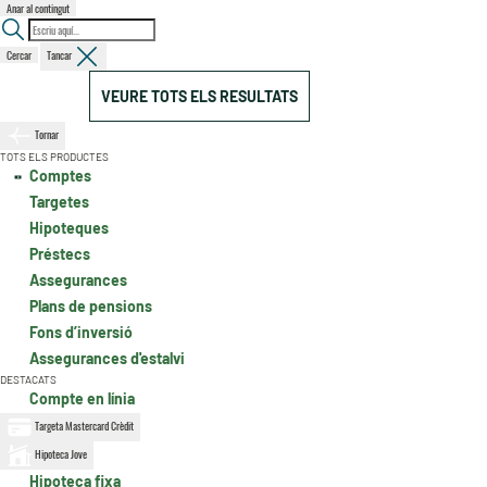
Anar al contingut
Cercar
Tancar
VEURE TOTS ELS RESULTATS
Tornar
TOTS ELS PRODUCTES
Comptes
Targetes
Hipoteques
Préstecs
Assegurances
Plans de pensions
Fons d’inversió
Assegurances d'estalvi
DESTACATS
Compte en línia
Targeta Mastercard Crèdit
Hipoteca Jove
Hipoteca fixa