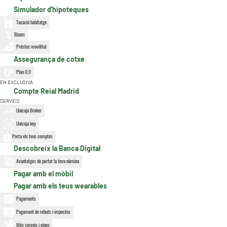
Simulador d'hipoteques
Taxació habitatge
Bizum
Préstec movilitat
Assegurança de cotxe
Plan 0,0
EN EXCLUSIVA
Compte Reial Madrid
SERVEIS
Unicaja Broker
Unicaja key
Porta els teus comptes
Descobreix la Banca Digital
Avantatges de portar la teva nòmina
Pagar amb el mòbil
Pagar amb els teus wearables
Pagaments
Pagament de rebuts i impostos
Més serveis i eines