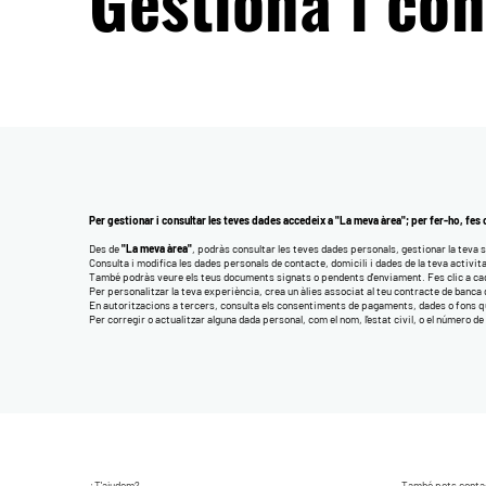
Gestiona i con
Per gestionar i consultar les teves dades accedeix a "La meva àrea"; per fer-ho, fes cl
Des de
"La meva àrea"
, podràs consultar les teves dades personals, gestionar la teva s
Consulta i modifica les dades personals de contacte, domicili i dades de la teva activit
També podràs veure els teus documents signats o pendents d'enviament. Fes clic a cad
Per personalitzar la teva experiència, crea un àlies associat al teu contracte de banca di
En autoritzacions a tercers, consulta els consentiments de pagaments, dades o fons qu
Per corregir o actualitzar alguna dada personal, com el nom, l’estat civil, o el número de
¿T'ajudem?
També pots conta