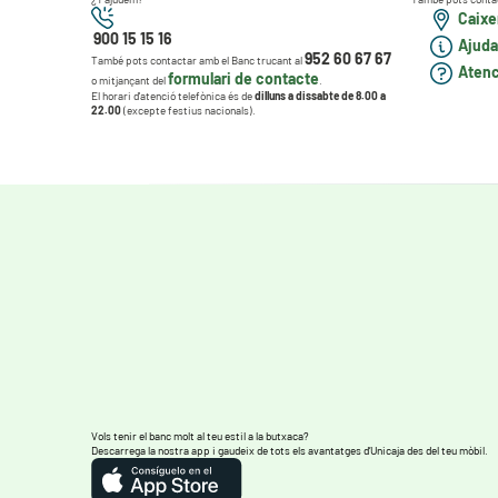
Caixer
900 15 15 16
Ajuda
952 60 67 67
També pots contactar amb el Banc trucant al
Atenci
formulari de contacte
o mitjançant del
.
El horari d'atenció telefònica és de
dilluns a dissabte de 8.00 a
22.00
(excepte festius nacionals).
Vols tenir el banc molt al teu estil a la butxaca?
Descarrega la nostra app i gaudeix de tots els avantatges d’Unicaja des del teu mòbil.