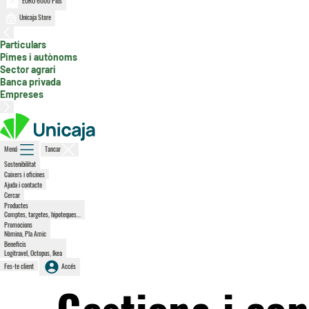
EURO 6000 Plus
Unicaja Store
, secció activa
Particulars
Pimes i autònoms
Sector agrari
Banca privada
Empreses
Menú
Tancar
Sostenibilitat
Caixers i oficines
Ajuda i contacte
Cercar
Productes
Comptes, targetes, hipoteques...
Promocions
Nòmina, Pla Amic
Beneficis
Logitravel, Octopus, Ikea
Fes-te client
Accés