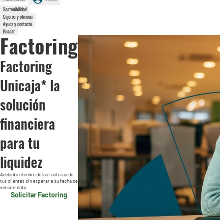
Sostenibilidad
Cajeros y oficinas
Ayuda y contacto
Buscar
Factoring
Factoring
Unicaja* la
solución
financiera
para tu
liquidez
Adelanta el cobro de las facturas de
tus clientes sin esperar a su fecha de
vencimiento.
Solicitar Factoring