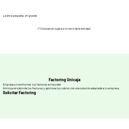
La letra pequeña, en grande
(*) Concesión sujeta a criterio de la entidad.
Factoring Unicaja
Empieza a transformar tus facturas en liquidez
Anticipa el cobro de tus facturas y gestiona tus cobros con una solución adaptada a tu empresa.
Solicitar Factoring