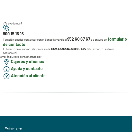
¿Te ayudamos?
900 15 15 16
952 60 67 67
formulario
También puedes contactar con el Banco llamando al
o a través del
de contacto
.
El horario de atención telefónica es de
lunes a sábado de 8:00 a 22:00
(excepto festivos
nacionales).
ambién puedes contactarnos por:
Cajeros y oficinas
Ayuda y contacto
Atención al cliente
Estás en: