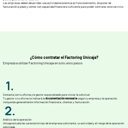
Las empresas deben desarrollar una actividad económica en funcionamiento, disponer de
facturación a plazo y contar con capacidad financiera suficiente para poder contratar este servicio.
¿Cómo contratar el Factoring Unicaja?
Empieza a utilizar Factoring Unicaja en solo unos pasos
Contacta con tu oficina y/o gestor especializado para iniciar la solicitud
Tu gestor o tu oficina te indicará la
documentación necesaria
según tu empresa y la operación,
incluyendo generalmente información financiera, clientes y facturación.
Análisis de la operación
Unicaja estudia las características de la empresa solicitante, su actividad y el riesgo de la operación
solicitada.