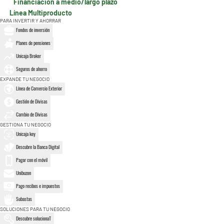
Financiación a medio/largo plazo
Línea Multiproducto
PARA INVERTIR Y AHORRAR
Fondos de inversión
Planes de pensiones
Unicaja Broker
Seguros de ahorro
EXPANDE TU NEGOCIO
Línea de Comercio Exterior
Gestión de Divisas
Cambio de Divisas
GESTIONA TU NEGOCIO
Unicaja key
Descubre la Banca Digital
Pagar con el móvil
Unibuzon
Pago recibos e impuestos
Subastas
SOLUCIONES PARA TU NEGOCIO
Descubre solucionaT