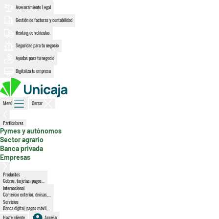
Asesoramiento Legal
Gestión de facturas y contabilidad
Renting de vehículos
Seguridad para tu negocio
Ayudas para tu negocio
Digitaliza tu empresa
Menú
Cerrar
Particulares
, sección activa
Pymes y autónomos
Sector agrario
Banca privada
Empresas
Productos
Cobros, tarjetas, pagos...
Internacional
Comercio exterior, divisas,...
Servicios
Banca digital, pagos móvil,...
Hazte cliente
Acceso