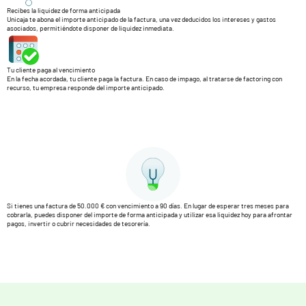
Recibes la liquidez de forma anticipada
Unicaja te abona el importe anticipado de la factura, una vez deducidos los intereses y gastos
asociados, permitiéndote disponer de liquidez inmediata.
Tu cliente paga al vencimiento
En la fecha acordada, tu cliente paga la factura. En caso de impago, al tratarse de factoring con
recurso, tu empresa responde del importe anticipado.
Si tienes una factura de 50.000 € con vencimiento a 90 días. En lugar de esperar tres meses para
cobrarla, puedes disponer del importe de forma anticipada y utilizar esa liquidez hoy para afrontar
pagos, invertir o cubrir necesidades de tesorería.