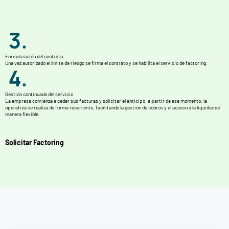
Formalización del contrato
Una vez autorizado el límite de riesgo se firma el contrato y se habilita el servicio de factoring.
Gestión continuada del servicio
La empresa comienza a ceder sus facturas y solicitar el anticipo, a partir de ese momento, la
operativa se realiza de forma recurrente, facilitando la gestión de cobros y el acceso a la liquidez de
manera flexible.
Solicitar Factoring