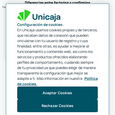
Diferencias entre factoring y confirming
Factoring vs Confirming
Diferencias en
Configuración de cookies.
En Unicaja usamos cookies propias y de terceros,
funcionalidad
que recaban datos de conexión que pueden
vincularse con tu usuario de registro y cuya
finalidad, entre otras, es ayudar a mejorar el
funcionamiento y contenido web, así como los
servicios y productos ofrecidos elaborando
perfiles de comportamiento, cuidando siempre
de tu privacidad ya que puedes elegir de manera
Factoring
transparente la configuración que mejor se
adapte a ti. Más información en nuestra
Política
Permite anticipar el cobro de facturas a clientes,
de cookies.
generando liquidez inmediata para tu negocio.
Aceptar Cookies
Rechazar Cookies