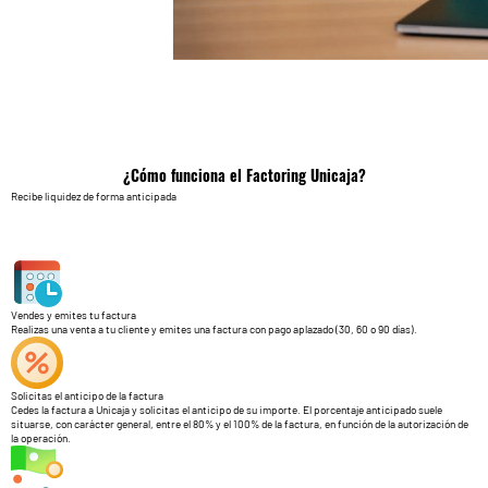
¿Cómo funciona el Factoring Unicaja?
Recibe liquidez de forma anticipada
Vendes y emites tu factura
Realizas una venta a tu cliente y emites una factura con pago aplazado (30, 60 o 90 días).
Solicitas el anticipo de la factura
Cedes la factura a Unicaja y solicitas el anticipo de su importe. El porcentaje anticipado suele
situarse, con carácter general, entre el 80% y el 100% de la factura, en función de la autorización de
la operación.