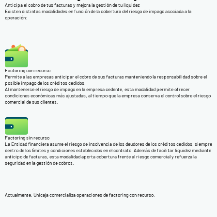
Anticipa el cobro de tus facturas y mejora la gestión de tu liquidez
Existen distintas modalidades en función de la cobertura del riesgo de impago asociada a la
operación:
Factoring con recurso
Permite a las empresas anticipar el cobro de sus facturas manteniendo la responsabilidad sobre el
posible impago de los créditos cedidos.
Al mantenerse el riesgo de impago en la empresa cedente, esta modalidad permite ofrecer
condiciones económicas más ajustadas, al tiempo que la empresa conserva el control sobre el riesgo
comercial de sus clientes.
Factoring sin recurso
La Entidad financiera asume el riesgo de insolvencia de los deudores de los créditos cedidos, siempre
dentro de los límites y condiciones establecidos en el contrato. Además de facilitar liquidez mediante
anticipo de facturas, esta modalidad aporta cobertura frente al riesgo comercial y refuerza la
seguridad en la gestión de cobros.
Actualmente, Unicaja comercializa operaciones de factoring con recurso.