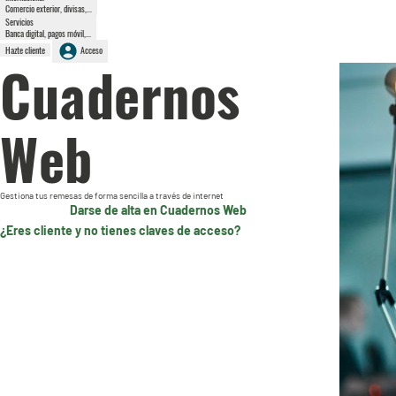
Comercio exterior, divisas,...
Servicios
Banca digital, pagos móvil,...
Hazte cliente
Acceso
Cuadernos
Web
Gestiona tus remesas de forma sencilla a través de internet
Darse de alta en Cuadernos Web
¿Eres cliente y no tienes claves de acceso?