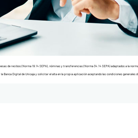
emesas de recibos (Norma 19.14 SEPA), nóminas y transferencias (Norma 34.14 SEPA) adaptados a la norm
a Banca Digital de Unicaja y solicitar el alta en la propia aplicación aceptando las condiciones generales d