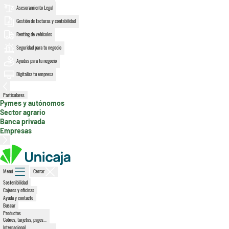
Asesoramiento Legal
Gestión de facturas y contabilidad
Renting de vehículos
Seguridad para tu negocio
Ayudas para tu negocio
Digitaliza tu empresa
Particulares
, sección activa
Pymes y autónomos
Sector agrario
Banca privada
Empresas
Menú
Cerrar
Sostenibilidad
Cajeros y oficinas
Ayuda y contacto
Buscar
Productos
Cobros, tarjetas, pagos...
Internacional