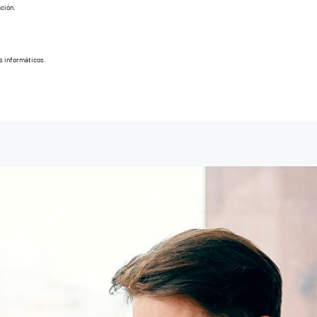
ación.
us informáticos.