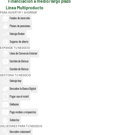
Financiación a medio/largo plazo
Línea Multiproducto
PARA INVERTIR Y AHORRAR
Fondos de inversión
Planes de pensiones
Unicaja Broker
Seguros de ahorro
EXPANDE TU NEGOCIO
Línea de Comercio Exterior
Gestión de Divisas
Cambio de Divisas
GESTIONA TU NEGOCIO
Unicaja key
Descubre la Banca Digital
Pagar con el móvil
Unibuzon
Pago recibos e impuestos
Subastas
SOLUCIONES PARA TU NEGOCIO
Descubre solucionaT