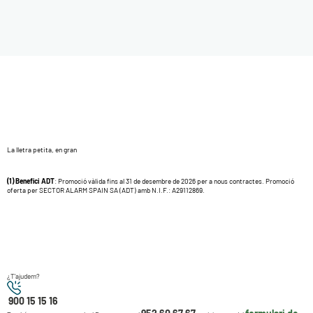
La lletra petita, en gran
(1) Benefici ADT
: Promoció vàlida fins al 31 de desembre de 2026 per a nous contractes. Promoció
oferta per SECTOR ALARM SPAIN SA (ADT) amb N.I.F.: A29112869.
¿T'ajudem?
900 15 15 16