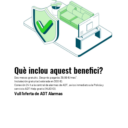
Què inclou aquest benefici?
1
Dos mesos gratuïts. Després pagaràs 39,99 €/mes
.
Instalación gratuita (valorada en 300 €).
Conexión 24 h a la central de alarmas de ADT, aviso inmediato a la Policía y
servicio ADT Help gratis
(NUEVO).
Vull l'oferta de ADT Alarmas