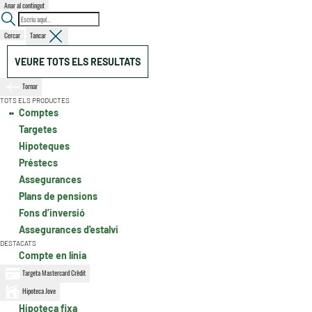
Anar al contingut
Cercar
Tancar
VEURE TOTS ELS RESULTATS
Tornar
TOTS ELS PRODUCTES
Comptes
Targetes
Hipoteques
Préstecs
Assegurances
Plans de pensions
Fons d’inversió
Assegurances d'estalvi
DESTACATS
Compte en línia
Targeta Mastercard Crèdit
Hipoteca Jove
Hipoteca fixa