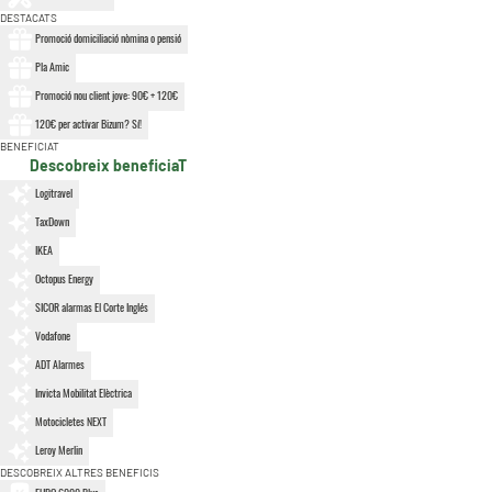
DESTACATS
Promoció domiciliació nòmina o pensió
Pla Amic
Promoció nou client jove: 90€ + 120€
120€ per activar Bizum? Sí!
BENEFICIAT
Descobreix beneficiaT
Logitravel
TaxDown
IKEA
Octopus Energy
SICOR alarmas El Corte Inglés
Vodafone
ADT Alarmes
Invicta Mobilitat Elèctrica
Motocicletes NEXT
Leroy Merlin
DESCOBREIX ALTRES BENEFICIS