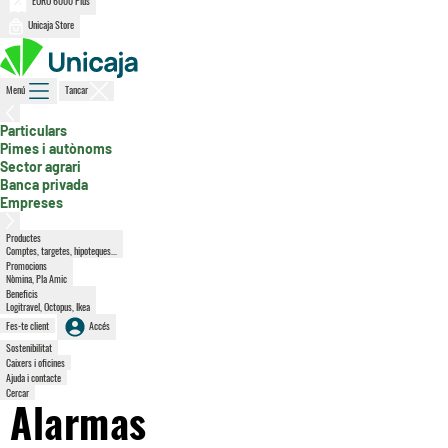
EURO 6000 Plus
Unicaja Store
Menú
Tancar
, secció activa
Particulars
Pimes i autònoms
Sector agrari
Banca privada
Empreses
Productes
Comptes, targetes, hipoteques...
Promocions
Nòmina, Pla Amic
Beneficis
Logitravel, Octopus, Ikea
Fes-te client
Accés
Sostenibilitat
Caixers i oficines
Ajuda i contacte
Cercar
Alarmas