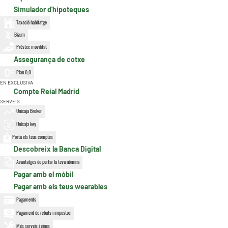
Simulador d'hipoteques
Taxació habitatge
Bizum
Préstec movilitat
Assegurança de cotxe
Plan 0,0
EN EXCLUSIVA
Compte Reial Madrid
SERVEIS
Unicaja Broker
Unicaja key
Porta els teus comptes
Descobreix la Banca Digital
Avantatges de portar la teva nòmina
Pagar amb el mòbil
Pagar amb els teus wearables
Pagaments
Pagament de rebuts i impostos
Més serveis i eines