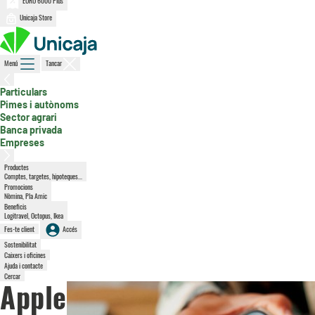
EURO 6000 Plus
Unicaja Store
Menú
Tancar
, secció activa
Particulars
Pimes i autònoms
Sector agrari
Banca privada
Empreses
Productes
Comptes, targetes, hipoteques...
Promocions
Nòmina, Pla Amic
Beneficis
Logitravel, Octopus, Ikea
Fes-te client
Accés
Sostenibilitat
Caixers i oficines
Ajuda i contacte
Cercar
Apple