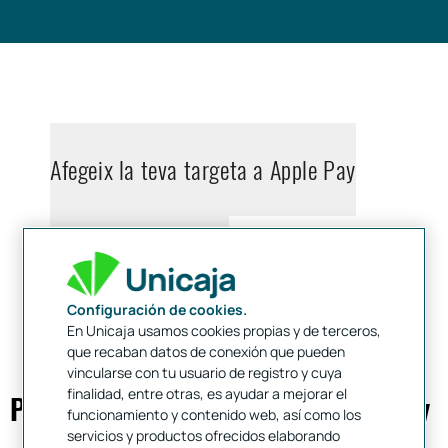
Afegeix la teva targeta a Apple Pay
Paga amb Apple Pay
Configuración de cookies.
En Unicaja usamos cookies propias y de terceros,
que recaban datos de conexión que pueden
vincularse con tu usuario de registro y cuya
finalidad, entre otras, es ayudar a mejorar el
Preguntes Freqüents sobre Apple Pay
funcionamiento y contenido web, así como los
servicios y productos ofrecidos elaborando