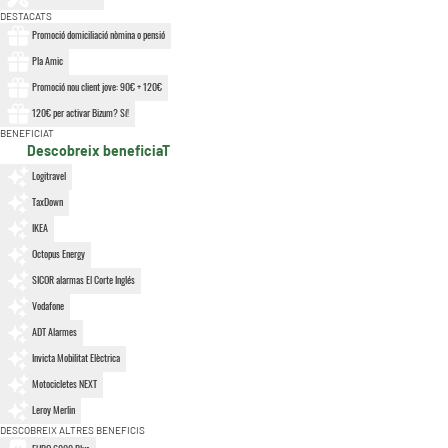
DESTACATS
Promoció domiciliació nòmina o pensió
Pla Amic
Promoció nou client jove: 90€ + 120€
120€ per activar Bizum? Sí!
BENEFICIAT
Descobreix beneficiaT
Logitravel
TaxDown
IKEA
Octopus Energy
SICOR alarmas El Corte Inglés
Vodafone
ADT Alarmes
Invicta Mobilitat Elèctrica
Motocicletes NEXT
Leroy Merlin
DESCOBREIX ALTRES BENEFICIS