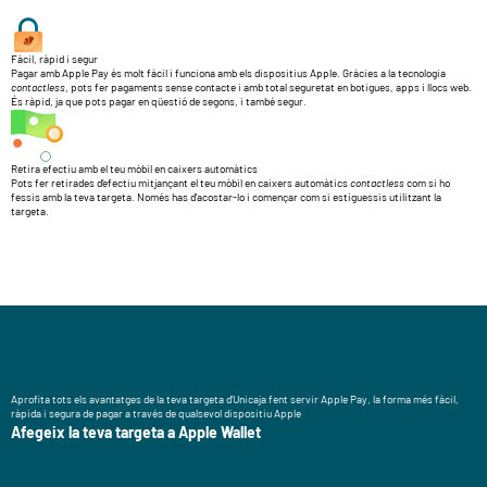
Fàcil, ràpid i segur
Pagar amb Apple Pay és molt fàcil i funciona amb els dispositius Apple. Gràcies a la tecnologia
contactless
, pots fer pagaments sense contacte i amb total seguretat en botigues, apps i llocs web.
És ràpid, ja que pots pagar en qüestió de segons, i també segur.
Retira efectiu amb el teu mòbil en caixers automàtics
Pots fer retirades d’efectiu mitjançant el teu mòbil en caixers automàtics
contactless
com si ho
fessis amb la teva targeta. Només has d’acostar-lo i començar com si estiguessis utilitzant la
targeta.
Aprofita tots els avantatges de la teva targeta d’Unicaja fent servir Apple Pay, la forma més fàcil,
ràpida i segura de pagar a través de qualsevol dispositiu Apple
Afegeix la teva targeta a Apple Wallet