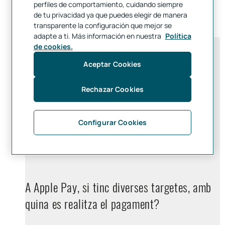
perfiles de comportamiento, cuidando siempre
de tu privacidad ya que puedes elegir de manera
transparente la configuración que mejor se
adapte a ti. Más información en nuestra
Política
de cookies.
Per a quins dispositius d’Apple està
Aceptar Cookies
disponible Apple Pay?
Rechazar Cookies
Quines targetes puc donar d’alta al Wallet
Configurar Cookies
d’Apple?
A Apple Pay, si tinc diverses targetes, amb
quina es realitza el pagament?