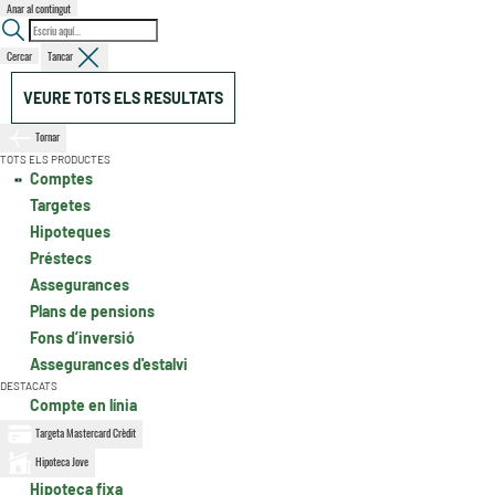
Anar al contingut
Cercar
Tancar
VEURE TOTS ELS RESULTATS
Tornar
TOTS ELS PRODUCTES
Comptes
Targetes
Hipoteques
Préstecs
Assegurances
Plans de pensions
Fons d’inversió
Assegurances d'estalvi
DESTACATS
Compte en línia
Targeta Mastercard Crèdit
Hipoteca Jove
Hipoteca fixa