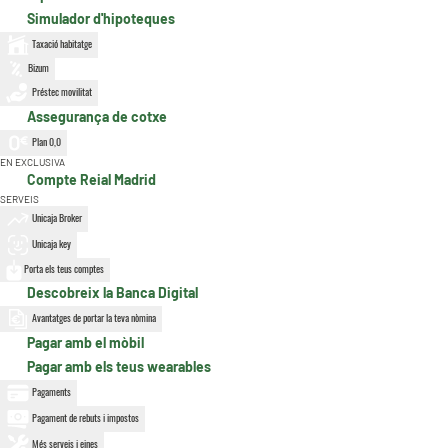
Simulador d'hipoteques
Taxació habitatge
Bizum
Préstec movilitat
Assegurança de cotxe
Plan 0,0
EN EXCLUSIVA
Compte Reial Madrid
SERVEIS
Unicaja Broker
Unicaja key
Porta els teus comptes
Descobreix la Banca Digital
Avantatges de portar la teva nòmina
Pagar amb el mòbil
Pagar amb els teus wearables
Pagaments
Pagament de rebuts i impostos
Més serveis i eines