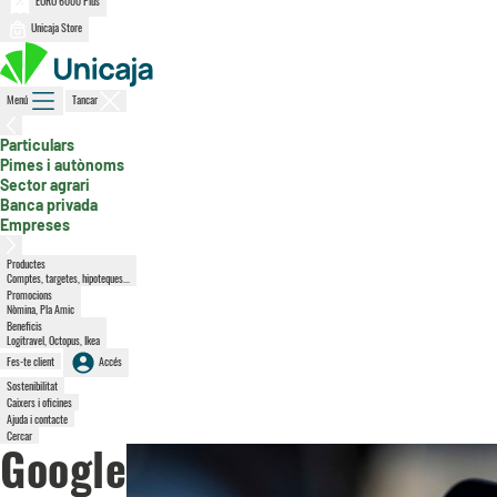
EURO 6000 Plus
Unicaja Store
Menú
Tancar
, secció activa
Particulars
Pimes i autònoms
Sector agrari
Banca privada
Empreses
Productes
Comptes, targetes, hipoteques...
Promocions
Nòmina, Pla Amic
Beneficis
Logitravel, Octopus, Ikea
Fes-te client
Accés
Sostenibilitat
Caixers i oficines
Ajuda i contacte
Cercar
Google