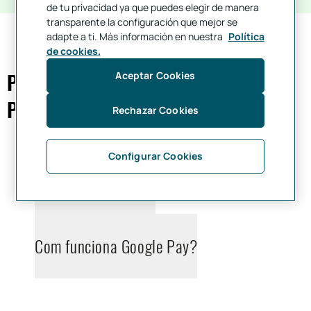
de tu privacidad ya que puedes elegir de manera
transparente la configuración que mejor se
adapte a ti. Más información en nuestra
Política
de cookies.
Preguntes freqüents sobre Google
Aceptar Cookies
Pay
Rechazar Cookies
Configurar Cookies
Què és Google Pay?
Com funciona Google Pay?