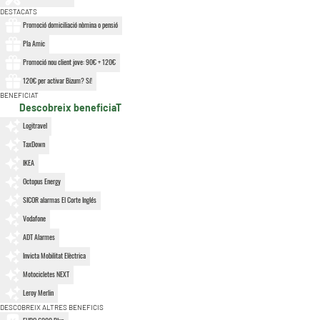
DESTACATS
Promoció domiciliació nòmina o pensió
Pla Amic
Promoció nou client jove: 90€ + 120€
120€ per activar Bizum? Sí!
BENEFICIAT
Descobreix beneficiaT
Logitravel
TaxDown
IKEA
Octopus Energy
SICOR alarmas El Corte Inglés
Vodafone
ADT Alarmes
Invicta Mobilitat Elèctrica
Motocicletes NEXT
Leroy Merlin
DESCOBREIX ALTRES BENEFICIS