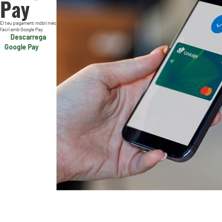
Pay
El teu pagament mòbil més
fàcil amb Google Pay
Descarrega
Google Pay