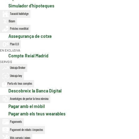
Simulador d'hipoteques
Taxació habitatge
Bizum
Préstec movilitat
Assegurança de cotxe
Plan 0,0
EN EXCLUSIVA
Compte Reial Madrid
SERVEIS
Unicaja Broker
Unicaja key
Porta els teus comptes
Descobreix la Banca Digital
Avantatges de portar la teva nòmina
Pagar amb el mòbil
Pagar amb els teus wearables
Pagaments
Pagament de rebuts i impostos
Més serveis i eines