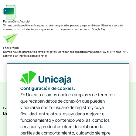
Per a mòbils Android
Si tens un dispositiu amb aquest sistema operatiu, podràs pagar amb total llibertat a tots els
comerços físics i electrònics que acceptin pagaments contactless o Google Pay.
Fàcil i ràpid
Només hauràs d’enrolar les teves targetes, apropar el dispositiu amb Google Pay al TPV amb l’NFC
activat i ja tindràs la compra feta!
Configuración de cookies.
En Unicaja usamos cookies propias y de terceros,
que recaban datos de conexión que pueden
vincularse con tu usuario de registro y cuya
Les teves compres no han estat mai tan fàcils com amb Google Pay
Descarrega Google Pay
finalidad, entre otras, es ayudar a mejorar el
funcionamiento y contenido web, así como los
servicios y productos ofrecidos elaborando
perfiles de comportamiento, cuidando siempre