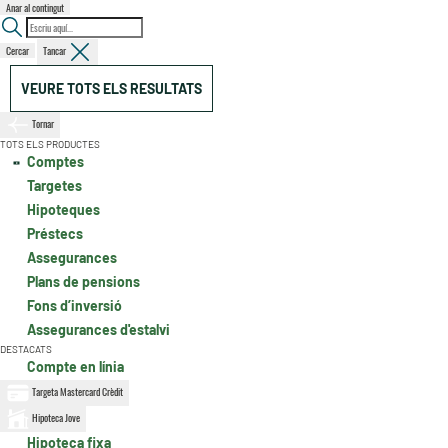
Anar al contingut
Cercar
Tancar
VEURE TOTS ELS RESULTATS
Tornar
TOTS ELS PRODUCTES
Comptes
Targetes
Hipoteques
Préstecs
Assegurances
Plans de pensions
Fons d’inversió
Assegurances d'estalvi
DESTACATS
Compte en línia
Targeta Mastercard Crèdit
Hipoteca Jove
Hipoteca fixa