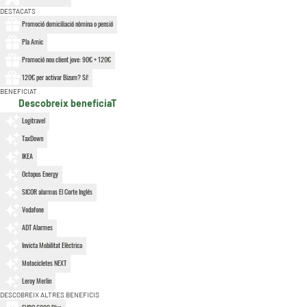
DESTACATS
Promoció domiciliació nòmina o pensió
Pla Amic
Promoció nou client jove: 90€ + 120€
120€ per activar Bizum? Sí!
BENEFICIAT
Descobreix beneficiaT
Logitravel
TaxDown
IKEA
Octopus Energy
SICOR alarmas El Corte Inglés
Vodafone
ADT Alarmes
Invicta Mobilitat Elèctrica
Motocicletes NEXT
Leroy Merlin
DESCOBREIX ALTRES BENEFICIS