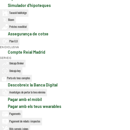
Simulador d'hipoteques
Taxació habitatge
Bizum
Préstec movilitat
Assegurança de cotxe
Plan 0,0
EN EXCLUSIVA
Compte Reial Madrid
SERVEIS
Unicaja Broker
Unicaja key
Porta els teus comptes
Descobreix la Banca Digital
Avantatges de portar la teva nòmina
Pagar amb el mòbil
Pagar amb els teus wearables
Pagaments
Pagament de rebuts i impostos
Més serveis i eines