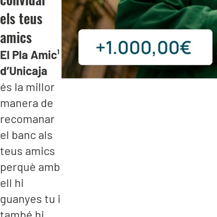
els teus
amics
El Pla Amic¹
d’Unicaja
és la millor
manera de
recomanar
el banc als
teus amics
perquè amb
ell hi
guanyes tu i
també hi