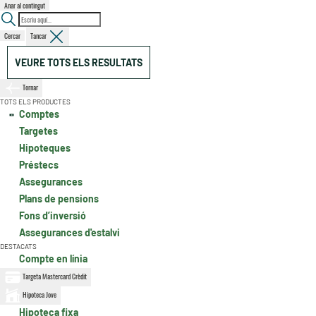
Anar al contingut
Cercar
Tancar
VEURE TOTS ELS RESULTATS
Tornar
TOTS ELS PRODUCTES
Comptes
Targetes
Hipoteques
Préstecs
Assegurances
Plans de pensions
Fons d’inversió
Assegurances d'estalvi
DESTACATS
Compte en línia
Targeta Mastercard Crèdit
Hipoteca Jove
Hipoteca fixa