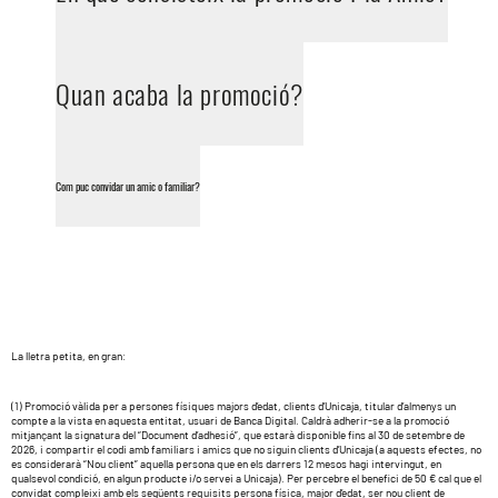
Quan acaba la promoció?
Com puc convidar un amic o familiar?
La lletra petita, en gran:
(1) Promoció vàlida per a persones físiques majors d’edat, clients d’Unicaja, titular d’almenys un
compte a la vista en aquesta entitat, usuari de Banca Digital. Caldrà adherir-se a la promoció
mitjançant la signatura del “Document d’adhesió”, que estarà disponible fins al 30 de setembre de
2026, i compartir el codi amb familiars i amics que no siguin clients d’Unicaja (a aquests efectes, no
es considerarà “Nou client” aquella persona que en els darrers 12 mesos hagi intervingut, en
qualsevol condició, en algun producte i/o servei a Unicaja). Per percebre el benefici de 50 € cal que el
convidat compleixi amb els següents requisits persona física, major d’edat, ser nou client de