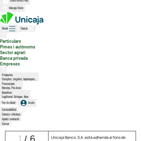
EURO 6000 Plus
Unicaja Store
Menú
Tancar
, secció activa
Particulars
Pimes i autònoms
Sector agrari
Banca privada
Empreses
Productes
Comptes, targetes, hipoteques...
Promocions
Nòmina, Pla Amic
Beneficis
Logitravel, Octopus, Ikea
Fes-te client
Accés
Sostenibilitat
Caixers i oficines
Ajuda i contacte
Cercar
1
/
6
Unicaja Banco, S.A. està adherida al fons de