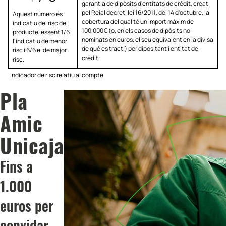
garantia de dipòsits d'entitats de crèdit, creat
pel Reial decret llei 16/2011, del 14 d'octubre, la
Aquest número és
cobertura del qual té un import màxim de
indicatiu del risc del
100.000€ (o, en els casos de dipòsits no
producte, essent 1/6
nominats en euros, el seu equivalent en la divisa
l'indicatiu de menor
de què es tracti) per dipositant i entitat de
risc i 6/6 el de major
crèdit.
risc.
Indicador de risc relatiu al compte
Pla
Amic
Unicaja
Fins a
1.000
euros per
convidar