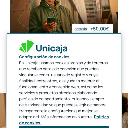
Com convertir-te en amfitrió
Has de ser una
persona física i major d’edat
.
Client
d’Unicaja, tenir un
compte a la vista
a la nostra entitat i usuari de
Banca
Digital
.
Configuración de cookies.
Donar-te
d’alta al Pla Amic
.
En Unicaja usamos cookies propias y de terceros,
Compartir el teu codi
amb amics i familiars que no siguin clients d’Unicaja quan
comenci la promoció.
que recaban datos de conexión que pueden
Adherir-me a la promoció
vincularse con tu usuario de registro y cuya
finalidad, entre otras, es ayudar a mejorar el
funcionamiento y contenido web, así como los
servicios y productos ofrecidos elaborando
perfiles de comportamiento, cuidando siempre
de tu privacidad ya que puedes elegir de manera
transparente la configuración que mejor se
adapte a ti. Más información en nuestra
Política
de cookies.