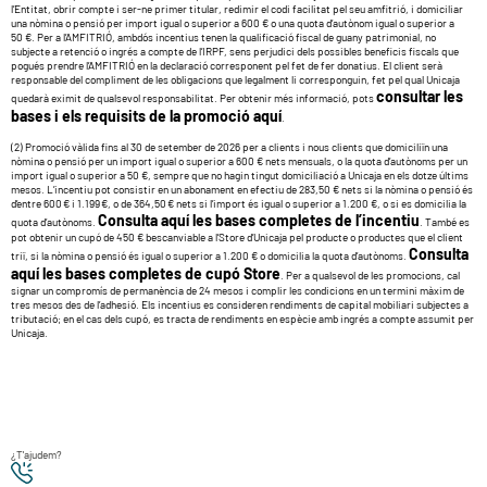
l’Entitat, obrir compte i ser-ne primer titular, redimir el codi facilitat pel seu amfitrió, i domiciliar
una nòmina o pensió per import igual o superior a 600 € o una quota d’autònom igual o superior a
50 €. Per a l’AMFITRIÓ, ambdós incentius tenen la qualificació fiscal de guany patrimonial, no
subjecte a retenció o ingrés a compte de l’IRPF, sens perjudici dels possibles beneficis fiscals que
pogués prendre l’AMFITRIÓ en la declaració corresponent pel fet de fer donatius. El client serà
responsable del compliment de les obligacions que legalment li corresponguin, fet pel qual Unicaja
consultar les
quedarà eximit de qualsevol responsabilitat. Per obtenir més informació, pots
bases i els requisits de la promoció aquí
.
(2) Promoció vàlida fins al 30 de setember de 2026 per a clients i nous clients que domiciliïn una
nòmina o pensió per un import igual o superior a 600 € nets mensuals, o la quota d’autònoms per un
import igual o superior a 50 €, sempre que no hagin tingut domiciliació a Unicaja en els dotze últims
mesos. L’incentiu pot consistir en un abonament en efectiu de 283,50 € nets si la nòmina o pensió és
d’entre 600 € i 1.199 €, o de 364,50 € nets si l’import és igual o superior a 1.200 €, o si es domicilia la
Consulta aquí les bases completes de l’incentiu
quota d’autònoms.
. També es
pot obtenir un cupó de 450 € bescanviable a l’Store d’Unicaja pel producte o productes que el client
Consulta
triï, si la nòmina o pensió és igual o superior a 1.200 € o domicilia la quota d’autònoms.
aquí les bases completes de cupó Store
. Per a qualsevol de les promocions, cal
signar un compromís de permanència de 24 mesos i complir les condicions en un termini màxim de
tres mesos des de l’adhesió. Els incentius es consideren rendiments de capital mobiliari subjectes a
tributació; en el cas dels cupó, es tracta de rendiments en espècie amb ingrés a compte assumit per
Unicaja.
¿T'ajudem?