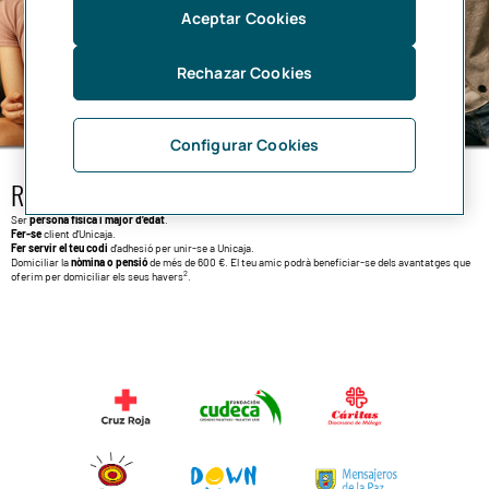
Aceptar Cookies
Rechazar Cookies
Configurar Cookies
Requisits per als teus amics
Ser
persona física i major d’edat
.
Fer-se
client d’Unicaja.
Fer servir el teu codi
d’adhesió per unir-se a Unicaja.
Domiciliar la
nòmina o pensió
de més de 600 €. El teu amic podrà beneficiar-se dels avantatges que
2
oferim per domiciliar els seus havers
.