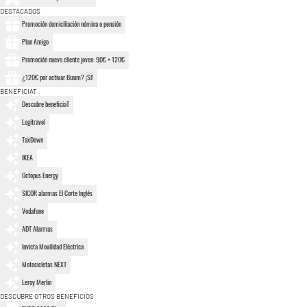
DESTACADOS
Promoción domiciliación nómina o pensión
Plan Amigo
Promoción nuevo cliente joven: 90€ + 120€
¿120€ por activar Bizum? ¡Sí!
BENEFICIAT
Descubre beneficiaT
Logitravel
TaxDown
IKEA
Octopus Energy
SICOR alarmas El Corte Inglés
Vodafone
ADT Alarmas
Invicta Movilidad Eléctrica
Motocicletas NEXT
Leroy Merlin
DESCUBRE OTROS BENEFICIOS