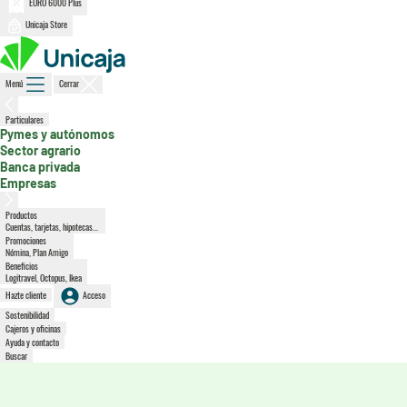
EURO 6000 Plus
Unicaja Store
Menú
Cerrar
, sección activa
Particulares
Pymes y autónomos
Sector agrario
Banca privada
Empresas
Productos
Cuentas, tarjetas, hipotecas...
Promociones
Nómina, Plan Amigo
Beneficios
Logitravel, Octopus, Ikea
Hazte cliente
Acceso
Sostenibilidad
Cajeros y oficinas
Ayuda y contacto
Buscar