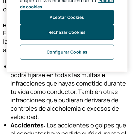
mayor será la experiencia y pericia del
adapte a ti. Más información en nuestra
Política
de cookies.
conductor.
Aceptar Cookies
Historial de siniestralidad
El historial del conductor es vital a la hora de
Rechazar Cookies
la concesión de un seguro de coche. La
aseguradora tomará en cuenta sobre todo:
Configurar Cookies
Multas e infracciones
: la aseguradora
podrá fijarse en todas las multas e
infracciones que hayas cometido durante
tu vida como conductor. También otras
infracciones que pudieran derivarse de
controles de alcoholemia o excesos de
velocidad.
Accidentes
: Los accidentes o golpes que
el conductor haya podido sufrir durante el