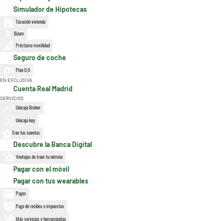
Simulador de Hipotecas
Tasación vivienda
Bizum
Préstamo movilidad
Seguro de coche
Plan 0,0
EN EXCLUSIVA
Cuenta Real Madrid
SERVICIOS
Unicaja Broker
Unicaja key
Trae tus cuentas
Descubre la Banca Digital
Ventajas de traer tu nómina
Pagar con el móvil
Pagar con tus wearables
Pagos
Pago de recibos e impuestos
Más servicios y herramientas