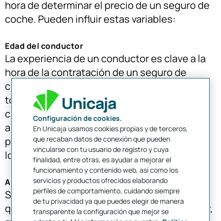
hora de determinar el precio de un seguro de
coche. Pueden influir estas variables:
Edad del conductor
La experiencia de un conductor es clave a la
hora de la contratación de un seguro de
coche. Es por ello que muchas aseguradoras
tomarán en cuenta la edad del titular para
crear seguros ad hoc, con rangos de 18 a 30
Configuración de cookies.
años, y de 30 en adelante (siendo el límite
En Unicaja usamos cookies propias y de terceros,
que recaban datos de conexión que pueden
para la contratación de un seguro de coche
vincularse con tu usuario de registro y cuya
los 75 años).
finalidad, entre otras, es ayudar a mejorar el
funcionamiento y contenido web, así como los
servicios y productos ofrecidos elaborando
Antigüedad del carné de conducir
perfiles de comportamiento, cuidando siempre
Sigue en la línea de la edad del conductor, ya
de tu privacidad ya que puedes elegir de manera
que, a mayor tiempo con el carné de conducir,
transparente la configuración que mejor se