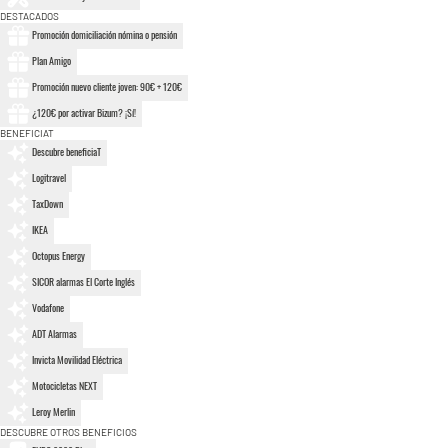
DESTACADOS
Promoción domiciliación nómina o pensión
Plan Amigo
Promoción nuevo cliente joven: 90€ + 120€
¿120€ por activar Bizum? ¡Sí!
BENEFICIAT
Descubre beneficiaT
Logitravel
TaxDown
IKEA
Octopus Energy
SICOR alarmas El Corte Inglés
Vodafone
ADT Alarmas
Invicta Movilidad Eléctrica
Motocicletas NEXT
Leroy Merlin
DESCUBRE OTROS BENEFICIOS