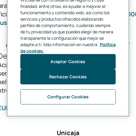
ara más información visita su web
finalidad, entre otras, es ayudar a mejorar el
funcionamiento y contenido web, así como los
icial:
https://www.unicajabanco.es/es/euro600
servicios y productos ofrecidos elaborando
lus
perfiles de comportamiento, cuidando siempre
¿Conoces las ofertas y
de tu privacidad ya que puedes elegir de manera
transparente la configuración que mejor se
descuentos con tus tarjetas?
adapte a ti. Más información en nuestra
Política
de cookies.
Descuentos
Aceptar Cookies
Accede a descuentos en el precio y/o
servicios con marcas de primera, para viajes,
Rechazar Cookies
belleza, ocio y entretenimiento o moda, entre
otros.
Configurar Cookies
EURO 6000 Plus de Unicaja
Unicaja