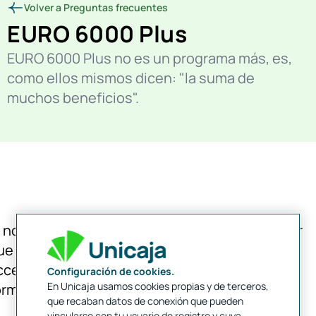
Volver a Preguntas frecuentes
EURO 6000 Plus
EURO 6000 Plus no es un programa más, es,
como ellos mismos dicen: "la suma de
muchos beneficios".
i no conoces aún EURO 6000 Plus, debes saber
ue se trata de un programa con el que tienes
cceso a multitud de beneficios, catalogado en
Configuración de cookies.
En Unicaja usamos cookies propias y de terceros,
orma de promociones y descuentos.
que recaban datos de conexión que pueden
vincularse con tu usuario de registro y cuya