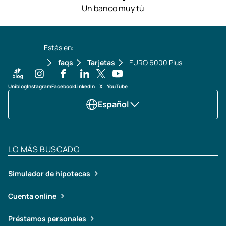
Un banco muy tú
Estás en:
faqs
Tarjetas
EURO 6000 Plus
Uniblog
Instagram
Facebook
LinkedIn
X
YouTube
Español
LO MÁS BUSCADO
Simulador de hipotecas
Cuenta online
Préstamos personales