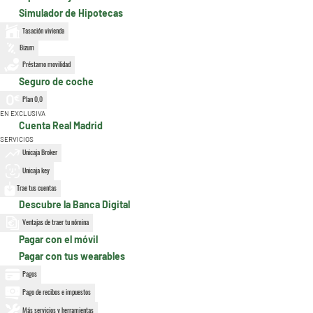
Simulador de Hipotecas
Tasación vivienda
Bizum
Préstamo movilidad
Seguro de coche
Plan 0,0
EN EXCLUSIVA
Cuenta Real Madrid
SERVICIOS
Unicaja Broker
Unicaja key
Trae tus cuentas
Descubre la Banca Digital
Ventajas de traer tu nómina
Pagar con el móvil
Pagar con tus wearables
Pagos
Pago de recibos e impuestos
Más servicios y herramientas