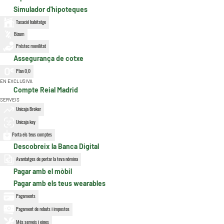
Simulador d'hipoteques
Taxació habitatge
Bizum
Préstec movilitat
Assegurança de cotxe
Plan 0,0
EN EXCLUSIVA
Compte Reial Madrid
SERVEIS
Unicaja Broker
Unicaja key
Porta els teus comptes
Descobreix la Banca Digital
Avantatges de portar la teva nòmina
Pagar amb el mòbil
Pagar amb els teus wearables
Pagaments
Pagament de rebuts i impostos
Més serveis i eines