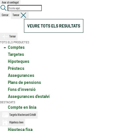
Anar al contingut
Cercar
Tancar
VEURE TOTS ELS RESULTATS
Tornar
TOTS ELS PRODUCTES
Comptes
Targetes
Hipoteques
Préstecs
Assegurances
Plans de pensions
Fons d’inversió
Assegurances d'estalvi
DESTACATS
Compte en línia
Targeta Mastercard Crèdit
Hipoteca Jove
Hipoteca fixa