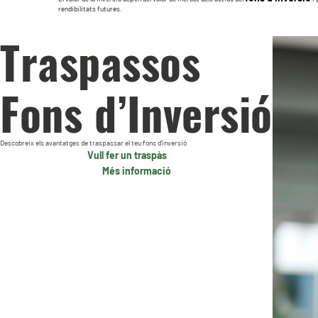
rendibilitats futures.
Traspassos
Fons d’Inversió
Descobreix els avantatges de traspassar el teu fons d’inversió
Vull fer un traspàs
Més informació