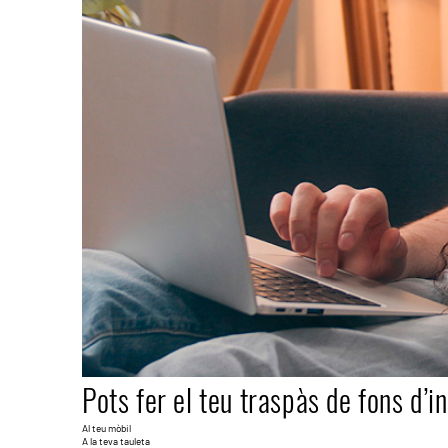
Pots fer el teu traspàs de fons d’i
Al teu mòbil
A la teva tauleta