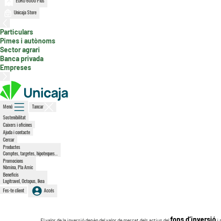
EURO 6000 Plus
Unicaja Store
, secció activa
Particulars
Pimes i autònoms
Sector agrari
Banca privada
Empreses
Menú
Tancar
Sostenibilitat
Caixers i oficines
Ajuda i contacte
Cercar
Productes
Comptes, targetes, hipoteques...
Promocions
Nòmina, Pla Amic
Beneficis
Logitravel, Octopus, Ikea
Fes-te client
Accés
fons d’inversió
El valor de la inversió depèn del valor de mercat dels actius del
i 