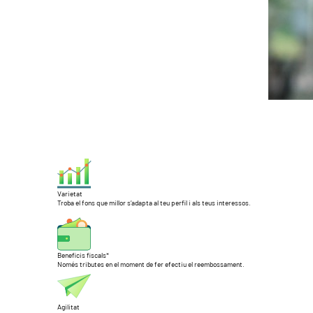
Varietat
Troba el fons que millor s’adapta al teu perfil i als teus interessos.
Beneficis fiscals*
Només tributes en el moment de fer efectiu el reembossament.
Agilitat