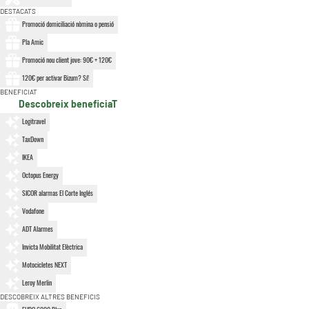
DESTACATS
Promoció domiciliació nòmina o pensió
Pla Amic
Promoció nou client jove: 90€ + 120€
120€ per activar Bizum? Sí!
BENEFICIAT
Descobreix beneficiaT
Logitravel
TaxDown
IKEA
Octopus Energy
SICOR alarmas El Corte Inglés
Vodafone
ADT Alarmes
Invicta Mobilitat Elèctrica
Motocicletes NEXT
Leroy Merlin
DESCOBREIX ALTRES BENEFICIS