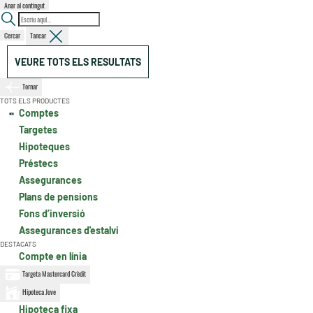
Anar al contingut
Cercar
Tancar
VEURE TOTS ELS RESULTATS
Tornar
TOTS ELS PRODUCTES
Comptes
Targetes
Hipoteques
Préstecs
Assegurances
Plans de pensions
Fons d’inversió
Assegurances d'estalvi
DESTACATS
Compte en línia
Targeta Mastercard Crèdit
Hipoteca Jove
Hipoteca fixa