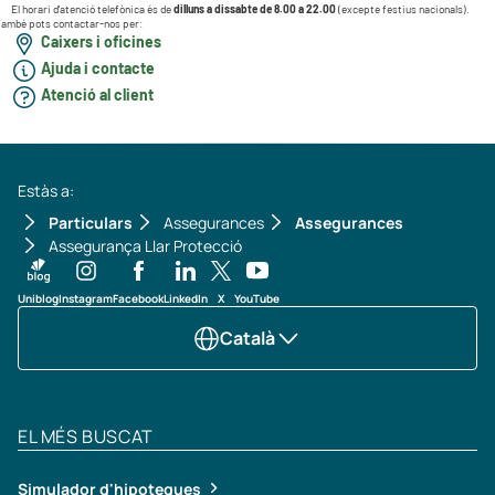
El horari d'atenció telefònica és de
dilluns a dissabte de 8.00 a 22.00
(excepte festius nacionals).
ambé pots contactar-nos per:
Caixers i oficines
Ajuda i contacte
Atenció al client
Estàs a:
Particulars
Assegurances
Assegurances
Assegurança Llar Protecció
Uniblog
Instagram
Facebook
LinkedIn
X
YouTube
Català
EL MÉS BUSCAT
Simulador d'hipoteques