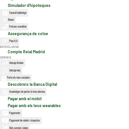
Simulador d'hipoteques
Taxació habitatge
Bizum
Préstec movilitat
Assegurança de cotxe
Plan 0,0
EN EXCLUSIVA
Compte Reial Madrid
SERVEIS
Unicaja Broker
Unicaja key
Porta els teus comptes
Descobreix la Banca Digital
Avantatges de portar la teva nòmina
Pagar amb el mòbil
Pagar amb els teus wearables
Pagaments
Pagament de rebuts i impostos
Més serveis i eines