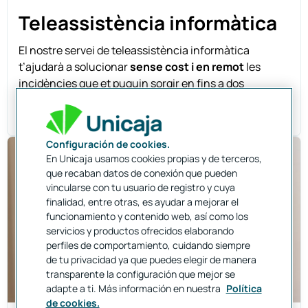
Teleassistència informàtica
El nostre servei de teleassistència informàtica
t’ajudarà a solucionar
sense cost i en remot
les
incidències que et puguin sorgir en fins a dos
ordinadors. A més, podeu demanar
dues sessions
d’assistència a la recuperació de dades a l’any
.
Configuración de cookies.
En Unicaja usamos cookies propias y de terceros,
que recaban datos de conexión que pueden
vincularse con tu usuario de registro y cuya
finalidad, entre otras, es ayudar a mejorar el
funcionamiento y contenido web, así como los
servicios y productos ofrecidos elaborando
perfiles de comportamiento, cuidando siempre
de tu privacidad ya que puedes elegir de manera
transparente la configuración que mejor se
adapte a ti. Más información en nuestra
Política
de cookies.