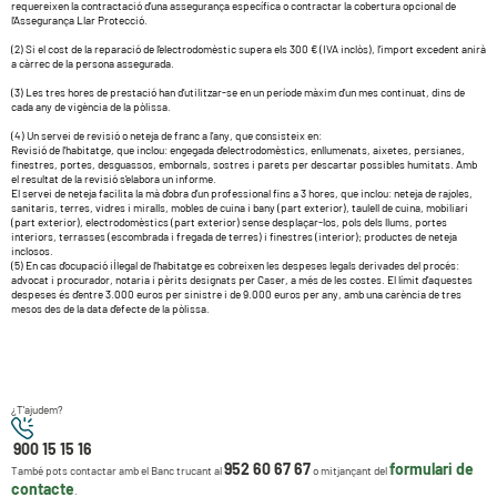
requereixen la contractació d’una assegurança específica o contractar la cobertura opcional de
l’Assegurança Llar Protecció.
(2) Si el cost de la reparació de l’electrodomèstic supera els 300 € (IVA inclòs), l’import excedent anirà
a càrrec de la persona assegurada.
(3) Les tres hores de prestació han d’utilitzar-se en un període màxim d’un mes continuat, dins de
cada any de vigència de la pòlissa.
(4) Un servei de revisió o neteja de franc a l’any, que consisteix en:
Revisió de l’habitatge, que inclou: engegada d’electrodomèstics, enllumenats, aixetes, persianes,
finestres, portes, desguassos, embornals, sostres i parets per descartar possibles humitats. Amb
el resultat de la revisió s’elabora un informe.
El servei de neteja facilita la mà d’obra d’un professional fins a 3 hores, que inclou: neteja de rajoles,
sanitaris, terres, vidres i miralls, mobles de cuina i bany (part exterior), taulell de cuina, mobiliari
(part exterior), electrodomèstics (part exterior) sense desplaçar-los, pols dels llums, portes
interiors, terrasses (escombrada i fregada de terres) i finestres (interior); productes de neteja
inclosos.
(5) En cas d’ocupació il·legal de l’habitatge es cobreixen les despeses legals derivades del procés:
advocat i procurador, notaria i pèrits designats per Caser, a més de les costes. El límit d’aquestes
despeses és d’entre 3.000 euros per sinistre i de 9.000 euros per any, amb una carència de tres
mesos des de la data d’efecte de la pòlissa.
¿T'ajudem?
900 15 15 16
952 60 67 67
formulari de
També pots contactar amb el Banc trucant al
o mitjançant del
contacte
.