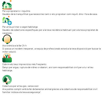
Per a propietaris i inquilins
Gaudeix de la tranquil·litat que necessites tant si ets propietari com inquilí, dins i fora de casa.
Per al teu primer o segon habitatge
Gaudeix de cobertures específiques per a la teva residència habitual i per a la teva propietat de
vacances.
Assistència a la llar 24 h
Si passa un incident inesperat, un equip de professionals estarà a la teva disposició per buscar la
millor solució.
Cobrim els teus imprevistos més freqüents
Danys per aigua, ruptura de vidres o robatori, així com responsabilitat civil per a tu i el teu
habitatge.
Cobertura per al teu gos, sense cost
Ara podràs complir amb la llei de benestar animal gràcies a la cobertura de responsabilitat civil
familiar inclosa a la teva assegurança¹.