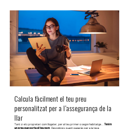
Calcula fàcilment el teu preu
personalitzat per a l’assegurança de la
llar
Tant si ets propietari com llogater, per al teu primer o segon habitatge...
Tenim
un preu que porta el teu nom
. Descobreix quant pagaràs per a la teva