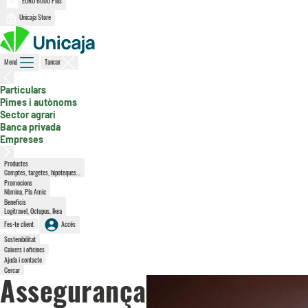
EURO 6000 Plus
Unicaja Store
Menú
Tancar
, secció activa
Particulars
Pimes i autònoms
Sector agrari
Banca privada
Empreses
Productes
Comptes, targetes, hipoteques...
Promocions
Nòmina, Pla Amic
Beneficis
Logitravel, Octopus, Ikea
Fes-te client
Accés
Sostenibilitat
Caixers i oficines
Ajuda i contacte
Cercar
Assegurança