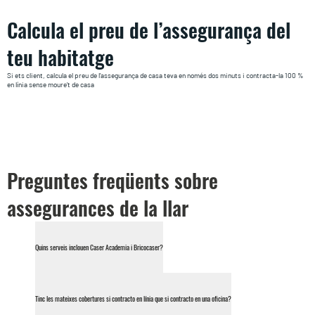
Calcula el preu de l’assegurança del
teu habitatge
Si ets client, calcula el preu de l’assegurança de casa teva en només dos minuts i contracta-la 100 %
en línia sense moure’t de casa
Preguntes freqüents sobre
assegurances de la llar
Quins serveis inclouen Caser Academia i Bricocaser?
Tinc les mateixes cobertures si contracto en línia que si contracto en una oficina?