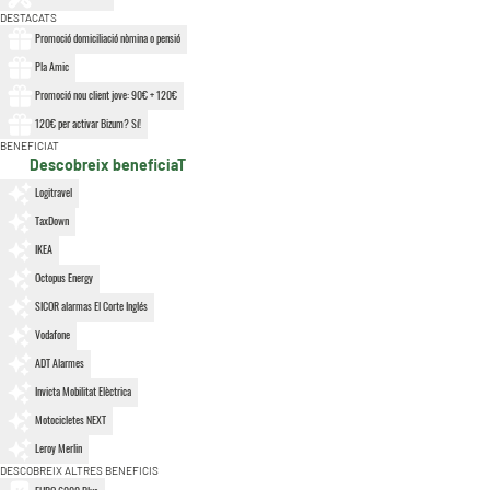
DESTACATS
Promoció domiciliació nòmina o pensió
Pla Amic
Promoció nou client jove: 90€ + 120€
120€ per activar Bizum? Sí!
BENEFICIAT
Descobreix beneficiaT
Logitravel
TaxDown
IKEA
Octopus Energy
SICOR alarmas El Corte Inglés
Vodafone
ADT Alarmes
Invicta Mobilitat Elèctrica
Motocicletes NEXT
Leroy Merlin
DESCOBREIX ALTRES BENEFICIS