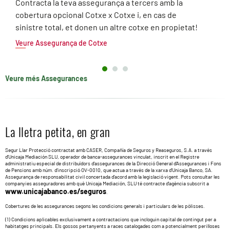
Contracta la teva assegurança a tercers amb la
cobertura opcional Cotxe x Cotxe i, en cas de
sinistre total, et donen un altre cotxe en propietat!
Veure Assegurança de Cotxe
Veure més Assegurances
La lletra petita, en gran
Segur Llar Protecció contractat amb CASER, Compañía de Seguros y Reaseguros, S.A. a través
d’Unicaja Mediación SLU, operador de banca-assegurances vinculat, inscrit en el Registre
administratiu especial de distribuïdors d’assegurances de la Direcció General d’Assegurances i Fons
de Pensions amb núm. d’inscripció OV-0010, que actua a través de la xarxa d’Unicaja Banco, SA.
Assegurança de responsabilitat civil concertada d’acord amb la legislació vigent. Pots consultar les
companyies asseguradores amb què Unicaja Mediación, SLU té contracte d’agència subscrit a
www.unicajabanco.es/seguros
.
Cobertures de les assegurances segons les condicions generals i particulars de les pòlisses.
(1) Condicions aplicables exclusivament a contractacions que incloguin capital de contingut per a
habitatges principals. Els gossos pertanyents a races catalogades com a potencialment perilloses