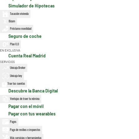
Simulador de Hipotecas
Tasación vivienda
Bizum
Préstamo movilidad
Seguro de coche
Plan 0,0
EN EXCLUSIVA
Cuenta Real Madrid
SERVICIOS
Unicaja Broker
Unicaja key
Trae tus cuentas
Descubre la Banca Digital
Ventajas de traer tu nómina
Pagar con el móvil
Pagar con tus wearables
Pagos
Pago de recibos e impuestos
Más servicios y herramientas