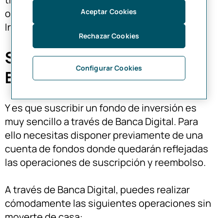
Aceptar Cookies
opere cómodamente con sus Fondos de
Inversión desde casa.
Rechazar Cookies
Suscribir un fondo desde la
Configurar Cookies
Banca Digital
Y es que suscribir un fondo de inversión es
muy sencillo a través de Banca Digital. Para
ello necesitas disponer previamente de una
cuenta de fondos donde quedarán reflejadas
las operaciones de suscripción y reembolso.
A través de Banca Digital, puedes realizar
cómodamente las siguientes operaciones sin
moverte de casa: