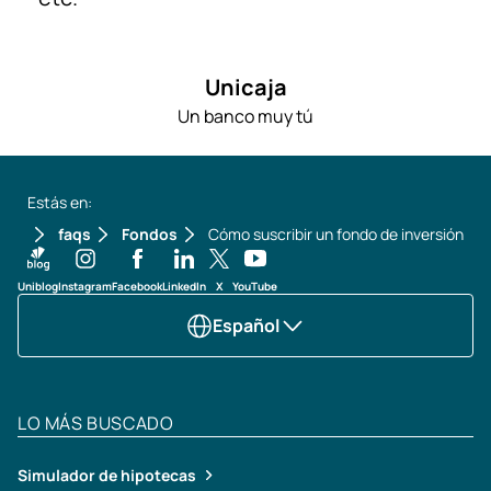
Unicaja
Un banco muy tú
Estás en:
faqs
Fondos
Cómo suscribir un fondo de inversión
Uniblog
Instagram
Facebook
LinkedIn
X
YouTube
Español
LO MÁS BUSCADO
Simulador de hipotecas