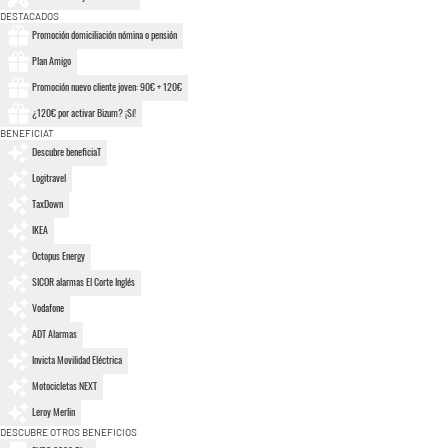
DESTACADOS
Promoción domiciliación nómina o pensión
Plan Amigo
Promoción nuevo cliente joven: 90€ + 120€
¿120€ por activar Bizum? ¡Sí!
BENEFICIAT
Descubre beneficiaT
Logitravel
TaxDown
IKEA
Octopus Energy
SICOR alarmas El Corte Inglés
Vodafone
ADT Alarmas
Invicta Movilidad Eléctrica
Motocicletas NEXT
Leroy Merlin
DESCUBRE OTROS BENEFICIOS