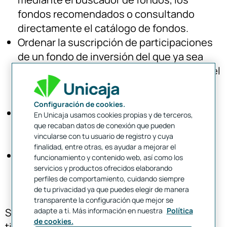
fondos recomendados o consultando
directamente el catálogo de fondos.
Ordenar la suscripción de participaciones
de un fondo de inversión del que ya sea
titular mediante la opción "Suscripción" del
menú de fondos, es decir, podrá ampliar el
numero de participaciones que ya posee.
Configuración de cookies.
Ordenar la venta de participaciones de un
En Unicaja usamos cookies propias y de terceros,
que recaban datos de conexión que pueden
fondo concreto que ya posea mediante la
vincularse con tu usuario de registro y cuya
opción "Reembolsar" del menú de fondos.
finalidad, entre otras, es ayudar a mejorar el
Y muchas más operaciones, como
funcionamiento y contenido web, así como los
servicios y productos ofrecidos elaborando
consultar la rentabilidad de los fondos,
perfiles de comportamiento, cuidando siempre
anulación de ordenes, etc.
de tu privacidad ya que puedes elegir de manera
transparente la configuración que mejor se
adapte a ti. Más información en nuestra
Política
Si tienes claves para operar en internet y es
de cookies.
titular de una Cuenta de Fondos en Unicaja,