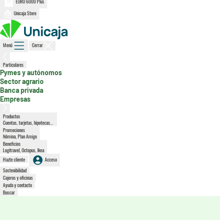
EURO 6000 Plus
Unicaja Store
Menú
Cerrar
, sección activa
Particulares
Pymes y autónomos
Sector agrario
Banca privada
Empresas
Productos
Cuentas, tarjetas, hipotecas...
Promociones
Nómina, Plan Amigo
Beneficios
Logitravel, Octopus, Ikea
Hazte cliente
Acceso
Sostenibilidad
Cajeros y oficinas
Ayuda y contacto
Buscar