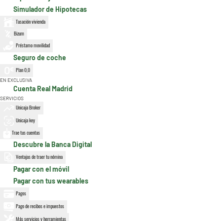
Simulador de Hipotecas
Tasación vivienda
Bizum
Préstamo movilidad
Seguro de coche
Plan 0,0
EN EXCLUSIVA
Cuenta Real Madrid
SERVICIOS
Unicaja Broker
Unicaja key
Trae tus cuentas
Descubre la Banca Digital
Ventajas de traer tu nómina
Pagar con el móvil
Pagar con tus wearables
Pagos
Pago de recibos e impuestos
Más servicios y herramientas