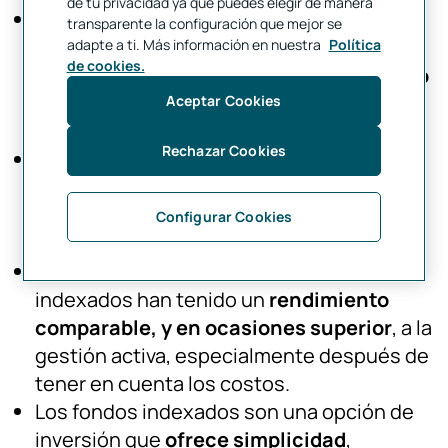
de tu privacidad ya que puedes elegir de manera
A diferencia de los fondos gestionados
transparente la configuración que mejor se
activamente,
los fondos de inversión
adapte a ti. Más información en nuestra
Política
de cookies.
indexados se destacan por su bajo costo
y su enfoque en la rentabilidad a largo
Aceptar Cookies
plazo
.
Rechazar Cookies
Al seguir un índice, se reducen los gastos
de gestión, ya que no es necesario un
equipo de analistas que busque
Configurar Cookies
constantemente valores subvalorados.
Además, históricamente, los fondos
indexados han tenido un
rendimiento
comparable, y en ocasiones superior
, a la
gestión activa, especialmente después de
tener en cuenta los costos.
Los fondos indexados son una opción de
inversión que
ofrece simplicidad
,