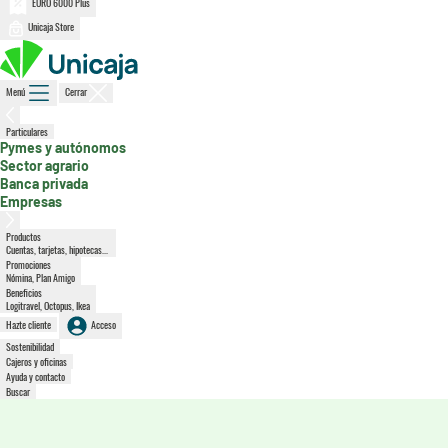
EURO 6000 Plus
Unicaja Store
Menú
Cerrar
, sección activa
Particulares
Pymes y autónomos
Sector agrario
Banca privada
Empresas
Productos
Cuentas, tarjetas, hipotecas...
Promociones
Nómina, Plan Amigo
Beneficios
Logitravel, Octopus, Ikea
Hazte cliente
Acceso
Sostenibilidad
Cajeros y oficinas
Ayuda y contacto
Buscar