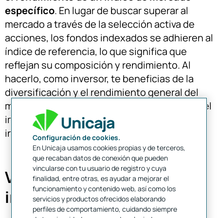
específico
. En lugar de buscar superar al
mercado a través de la selección activa de
acciones, los fondos indexados se adhieren al
índice de referencia, lo que significa que
reflejan su composición y rendimiento. Al
hacerlo, como inversor, te beneficias de la
diversificación y el rendimiento general del
mercado, minimizando a su vez los costos y el
impacto de los errores de selección de
inversiones individuales.
Configuración de cookies.
En Unicaja usamos cookies propias y de terceros,
que recaban datos de conexión que pueden
vincularse con tu usuario de registro y cuya
Ventajas de los fondos de
finalidad, entre otras, es ayudar a mejorar el
funcionamiento y contenido web, así como los
inversión indexados
servicios y productos ofrecidos elaborando
perfiles de comportamiento, cuidando siempre