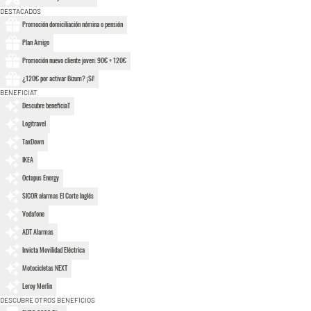
DESTACADOS
Promoción domiciliación nómina o pensión
Plan Amigo
Promoción nuevo cliente joven: 90€ + 120€
¿120€ por activar Bizum? ¡Sí!
BENEFICIAT
Descubre beneficiaT
Logitravel
TaxDown
IKEA
Octopus Energy
SICOR alarmas El Corte Inglés
Vodafone
ADT Alarmas
Invicta Movilidad Eléctrica
Motocicletas NEXT
Leroy Merlin
DESCUBRE OTROS BENEFICIOS