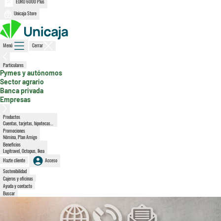
EURO 6000 Plus
Unicaja Store
Menú
Cerrar
Particulares
, sección activa
Pymes y autónomos
Sector agrario
Banca privada
Empresas
Productos
Cuentas, tarjetas, hipotecas...
Promociones
Nómina, Plan Amigo
Beneficios
Logitravel, Octopus, Ikea
Hazte cliente
Acceso
Sostenibilidad
Cajeros y oficinas
Ayuda y contacto
Buscar