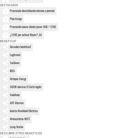
DESTACADOS
Promoción domiciliación nómina o pensión
Plan Amigo
Promoción nuevo cliente joven: 90€ + 120€
¿120€ por activar Bizum? ¡Sí!
BENEFICIAT
Descubre beneficiaT
Logitravel
TaxDown
IKEA
Octopus Energy
SICOR alarmas El Corte Inglés
Vodafone
ADT Alarmas
Invicta Movilidad Eléctrica
Motocicletas NEXT
Leroy Merlin
DESCUBRE OTROS BENEFICIOS