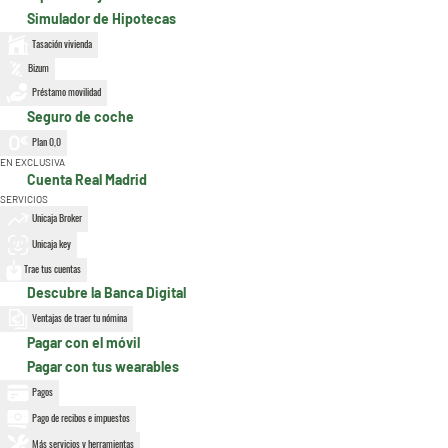
Simulador de Hipotecas
Tasación vivienda
Bizum
Préstamo movilidad
Seguro de coche
Plan 0,0
EN EXCLUSIVA
Cuenta Real Madrid
SERVICIOS
Unicaja Broker
Unicaja key
Trae tus cuentas
Descubre la Banca Digital
Ventajas de traer tu nómina
Pagar con el móvil
Pagar con tus wearables
Pagos
Pago de recibos e impuestos
Más servicios y herramientas