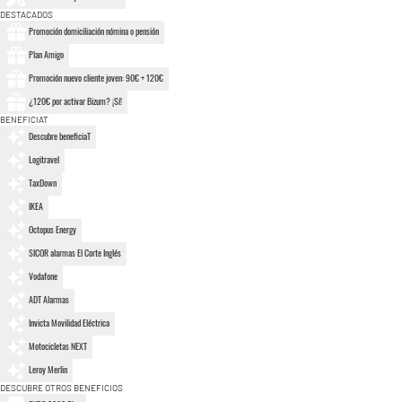
DESTACADOS
Promoción domiciliación nómina o pensión
Plan Amigo
Promoción nuevo cliente joven: 90€ + 120€
¿120€ por activar Bizum? ¡Sí!
BENEFICIAT
Descubre beneficiaT
Logitravel
TaxDown
IKEA
Octopus Energy
SICOR alarmas El Corte Inglés
Vodafone
ADT Alarmas
Invicta Movilidad Eléctrica
Motocicletas NEXT
Leroy Merlin
DESCUBRE OTROS BENEFICIOS