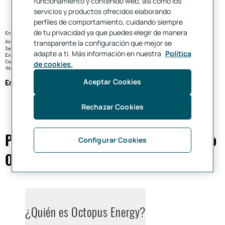
funcionamiento y contenido web, así como los
servicios y productos ofrecidos elaborando
perfiles de comportamiento, cuidando siempre
de tu privacidad ya que puedes elegir de manera
En menos de tres minutos
página de la oferta
Accede a esta oferta desde el botón inferior o entrando en la
.
transparente la configuración que mejor se
Selecciona si quieres una tarifa fija o variable (y añade gas si lo necesitas).
adapte a ti. Más información en nuestra
Política
En esa página verás ya los descuentos aplicados.
Compara y decide, el proceso de alta es muy sencillo.
de cookies.
¡No habrá cortes de suministro en el cambio de compañía!
Aceptar Cookies
Empezar a ahorrar con Octopus
Rechazar Cookies
Preguntas frecuentes sobre beneficio
Configurar Cookies
Octopus Energy
¿Quién es Octopus Energy?