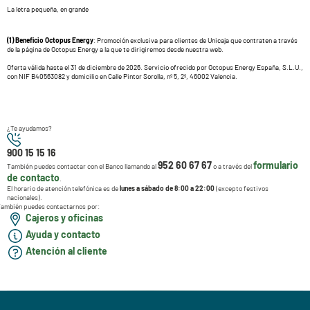
La letra pequeña, en grande
(1) Beneficio Octopus Energy
: Promoción exclusiva para clientes de Unicaja que contraten a través
de la página de Octopus Energy a la que te dirigiremos desde nuestra web.
Oferta válida hasta el 31 de diciembre de 2026. Servicio ofrecido por Octopus Energy España, S.L.U.,
con NIF B40563082 y domicilio en Calle Pintor Sorolla, nº 5, 2º, 46002 Valencia.
¿Te ayudamos?
900 15 15 16
952 60 67 67
formulario
También puedes contactar con el Banco llamando al
o a través del
de contacto
.
El horario de atención telefónica es de
lunes a sábado de 8:00 a 22:00
(excepto festivos
nacionales).
ambién puedes contactarnos por:
Cajeros y oficinas
Ayuda y contacto
Atención al cliente