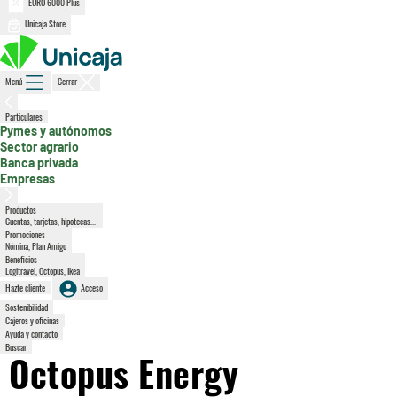
EURO 6000 Plus
Unicaja Store
Menú
Cerrar
, sección activa
Particulares
Pymes y autónomos
Sector agrario
Banca privada
Empresas
Productos
Cuentas, tarjetas, hipotecas...
Promociones
Nómina, Plan Amigo
Beneficios
Logitravel, Octopus, Ikea
Hazte cliente
Acceso
Sostenibilidad
Cajeros y oficinas
Ayuda y contacto
Buscar
Octopus Energy