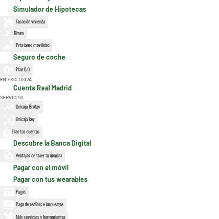
Simulador de Hipotecas
Tasación vivienda
Bizum
Préstamo movilidad
Seguro de coche
Plan 0,0
EN EXCLUSIVA
Cuenta Real Madrid
SERVICIOS
Unicaja Broker
Unicaja key
Trae tus cuentas
Descubre la Banca Digital
Ventajas de traer tu nómina
Pagar con el móvil
Pagar con tus wearables
Pagos
Pago de recibos e impuestos
Más servicios y herramientas