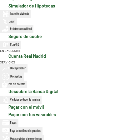
Simulador de Hipotecas
Tasación vivienda
Bizum
Préstamo movilidad
Seguro de coche
Plan 0,0
EN EXCLUSIVA
Cuenta Real Madrid
SERVICIOS
Unicaja Broker
Unicaja key
Trae tus cuentas
Descubre la Banca Digital
Ventajas de traer tu nómina
Pagar con el móvil
Pagar con tus wearables
Pagos
Pago de recibos e impuestos
Más servicios y herramientas