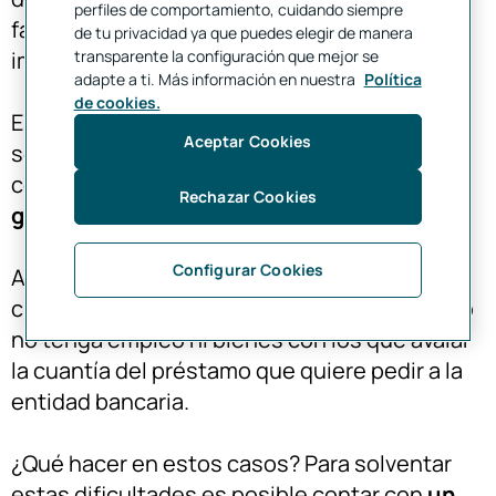
perfiles de comportamiento, cuidando siempre
favorable que le avale para evitar posibles
de tu privacidad ya que puedes elegir de manera
transparente la configuración que mejor se
impagos o moras.
adapte a ti. Más información en nuestra
Política
de cookies.
Es por ello que, pese a ser mayor de edad, no
Aceptar Cookies
se conceda un préstamo personal si no se
comprueba que realmente el cliente pueda
Rechazar Cookies
garantizar solvencia económica
.
Configurar Cookies
Asimismo, puede pasar al contrario: que un
cliente se encuentre en
edad avanzada
pero
no tenga empleo ni bienes con los que avalar
la cuantía del préstamo que quiere pedir a la
entidad bancaria.
¿Qué hacer en estos casos? Para solventar
estas dificultades es posible contar con
un