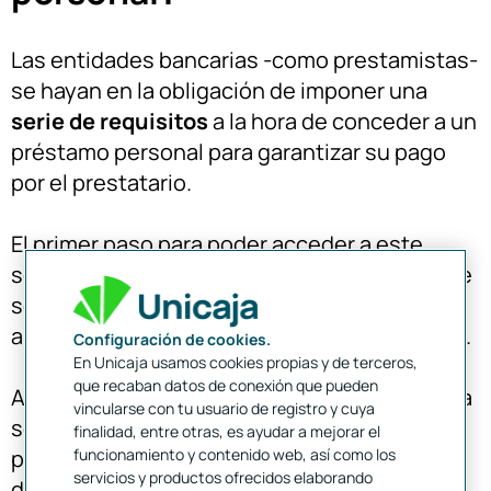
Las entidades bancarias -como prestamistas-
se hayan en la obligación de imponer una
serie de requisitos
a la hora de conceder a un
préstamo personal para garantizar su pago
por el prestatario.
El primer paso para poder acceder a este
servicio es ser mayor de edad o, en el caso de
ser menor de 18 años, contar con una
autorización expresa de los padres o tutores.
Configuración de cookies.
En Unicaja usamos cookies propias y de terceros,
que recaban datos de conexión que pueden
Aunque cada entidad bancaria se reserva una
vincularse con tu usuario de registro y cuya
serie de medidas a la hora de entregar un
finalidad, entre otras, es ayudar a mejorar el
funcionamiento y contenido web, así como los
préstamo personal, por regla general, el
servicios y productos ofrecidos elaborando
deudor debe poseer un
historial crediticio