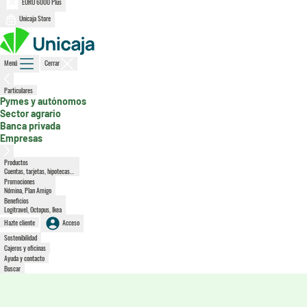
EURO 6000 Plus
Unicaja Store
Menú
Cerrar
, sección activa
Particulares
Pymes y autónomos
Sector agrario
Banca privada
Empresas
Productos
Cuentas, tarjetas, hipotecas...
Promociones
Nómina, Plan Amigo
Beneficios
Logitravel, Octopus, Ikea
Hazte cliente
Acceso
Sostenibilidad
Cajeros y oficinas
Ayuda y contacto
Buscar