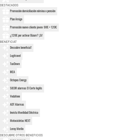
DESTACADOS
Promoción domiciliación nómina o pensión
Plan Amigo
Promoción nuevo cliente joven: 90€ + 120€
¿120€ por activar Bizum? ¡Sí!
BENEFICIAT
Descubre beneficiaT
Logitravel
TaxDown
IKEA
Octopus Energy
SICOR alarmas El Corte Inglés
Vodafone
ADT Alarmas
Invicta Movilidad Eléctrica
Motocicletas NEXT
Leroy Merlin
DESCUBRE OTROS BENEFICIOS