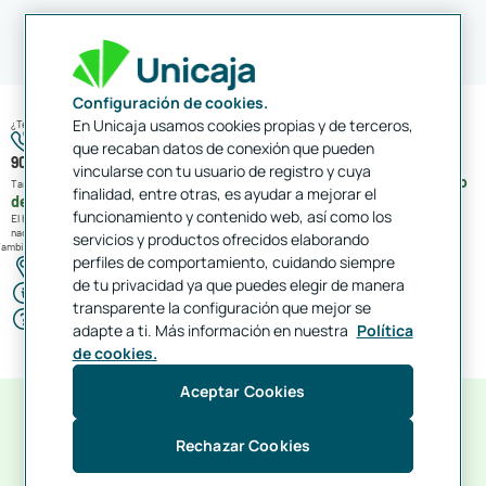
Configuración de cookies.
En Unicaja usamos cookies propias y de terceros,
¿Te ayudamos?
que recaban datos de conexión que pueden
900 15 15 16
vincularse con tu usuario de registro y cuya
952 60 67 67
formulario
También puedes contactar con el Banco llamando al
o a través del
finalidad, entre otras, es ayudar a mejorar el
de contacto
.
funcionamiento y contenido web, así como los
El horario de atención telefónica es de
lunes a sábado de 8:00 a 22:00
(excepto festivos
nacionales).
servicios y productos ofrecidos elaborando
ambién puedes contactarnos por:
perfiles de comportamiento, cuidando siempre
Cajeros y oficinas
de tu privacidad ya que puedes elegir de manera
Ayuda y contacto
transparente la configuración que mejor se
Atención al cliente
adapte a ti. Más información en nuestra
Política
de cookies.
Aceptar Cookies
Rechazar Cookies