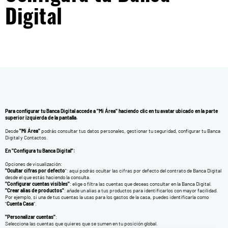
Digital
Para configurar tu Banca Digital accede a "Mi Área" haciendo clic en tu avatar ubicado en la parte
superior izquierda de la pantalla.
Desde
"Mi Área"
podrás consultar tus datos personales, gestionar tu seguridad, configurar tu Banca
Digital y Contactos.
En "Configura tu Banca Digital":
Opciones de visualización:
"Ocultar cifras por defecto
": aquí podrás ocultar las cifras por defecto del contrato de Banca Digital
desde el que estás haciendo la consulta.
"Configurar cuentas visibles"
: elige o filtra las cuentas que deseas consultar en la Banca Digital.
"Crear alias de productos"
: añade un alias a tus productos para identificarlos con mayor facilidad.
Por ejemplo, si una de tus cuentas la usas para los gastos de la casa, puedes identificarla como
“
Cuenta Casa
”.
"Personalizar cuentas"
:
Selecciona las cuentas que quieres que se sumen en tu posición global.