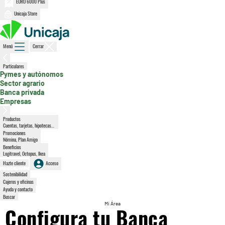
EURO 6000 Plus
Unicaja Store
Menú
Cerrar
, sección activa
Particulares
Pymes y autónomos
Sector agrario
Banca privada
Empresas
Productos
Cuentas, tarjetas, hipotecas...
Promociones
Nómina, Plan Amigo
Beneficios
Logitravel, Octopus, Ikea
Hazte cliente
Acceso
Sostenibilidad
Cajeros y oficinas
Ayuda y contacto
Buscar
Mi Área
Configura tu Banca