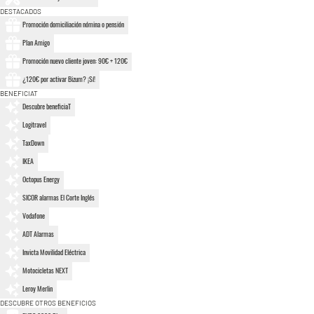
DESTACADOS
Promoción domiciliación nómina o pensión
Plan Amigo
Promoción nuevo cliente joven: 90€ + 120€
¿120€ por activar Bizum? ¡Sí!
BENEFICIAT
Descubre beneficiaT
Logitravel
TaxDown
IKEA
Octopus Energy
SICOR alarmas El Corte Inglés
Vodafone
ADT Alarmas
Invicta Movilidad Eléctrica
Motocicletas NEXT
Leroy Merlin
DESCUBRE OTROS BENEFICIOS