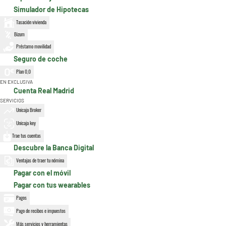
Simulador de Hipotecas
Tasación vivienda
Bizum
Préstamo movilidad
Seguro de coche
Plan 0,0
EN EXCLUSIVA
Cuenta Real Madrid
SERVICIOS
Unicaja Broker
Unicaja key
Trae tus cuentas
Descubre la Banca Digital
Ventajas de traer tu nómina
Pagar con el móvil
Pagar con tus wearables
Pagos
Pago de recibos e impuestos
Más servicios y herramientas