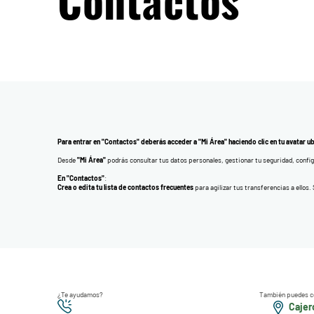
Contactos
Para entrar en "Contactos" deberás acceder a "Mi Área" haciendo clic en tu avatar ubi
Desde
"Mi Área"
podrás consultar tus datos personales, gestionar tu seguridad, config
En "Contactos"
:
Crea o edita tu lista de contactos frecuentes
para agilizar tus transferencias a ellos
¿Te ayudamos?
También puedes c
Cajero