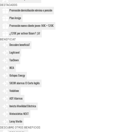
DESTACADOS
Promoción domiciliación nómina o pensión
Plan Amigo
Promoción nuevo cliente joven: 90€ + 120€
¿120€ por activar Bizum? ¡Sí!
BENEFICIAT
Descubre beneficiaT
Logitravel
TaxDown
IKEA
Octopus Energy
SICOR alarmas El Corte Inglés
Vodafone
ADT Alarmas
Invicta Movilidad Eléctrica
Motocicletas NEXT
Leroy Merlin
DESCUBRE OTROS BENEFICIOS