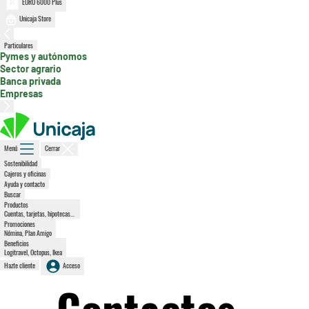
EURO 6000 Plus
Unicaja Store
, sección activa
Particulares
Pymes y autónomos
Sector agrario
Banca privada
Empresas
Menú
Cerrar
Sostenibilidad
Cajeros y oficinas
Ayuda y contacto
Buscar
Productos
Cuentas, tarjetas, hipotecas...
Promociones
Nómina, Plan Amigo
Beneficios
Logitravel, Octopus, Ikea
Hazte cliente
Acceso