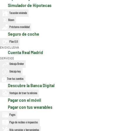
Simulador de Hipotecas
Tasación vivienda
Bizum
Préstamo movilidad
Seguro de coche
Plan 0,0
EN EXCLUSIVA
Cuenta Real Madrid
SERVICIOS
Unicaja Broker
Unicaja key
Trae tus cuentas
Descubre la Banca Digital
Ventajas de traer tu nómina
Pagar con el móvil
Pagar con tus wearables
Pagos
Pago de recibos e impuestos
Más servicios y herramientas