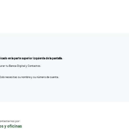
cado en la parte superior izquierda de la pantalla.
urar tu Banca Digital y Contactos.
. Solo necesitas su nombre y su número de cuenta.
ontactarnos por:
s y oficinas