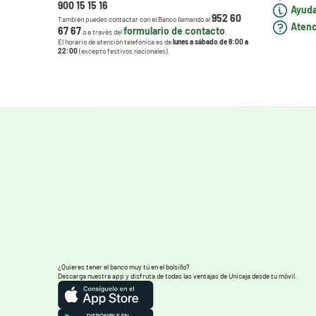
900 15 15 16
Ayuda
952 60
También puedes contactar con el Banco llamando al
Atenci
67 67
formulario de contacto
o a través del
.
El horario de atención telefónica es de
lunes a sábado de 8:00 a
22:00
(excepto festivos nacionales).
¿Quieres tener el banco muy tú en el bolsillo?
Descarga nuestra app y disfruta de todas las ventajas de Unicaja desde tu móvil.