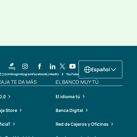
Español
tos
Uniblog
Instagram
Facebook
LinkedIn
X
YouTube
CAJA TE DA MÁS
EL BANCO MUY TÚ
0,0
El idioma tú
ja Store
Banca Digital
iciaT
Red de Cajeros y Oficinas