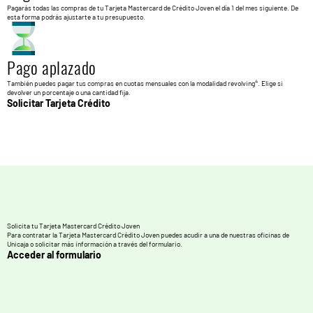
Pagarás todas las compras de tu Tarjeta Mastercard de Crédito Joven el día 1 del mes siguiente. De
esta forma podrás ajustarte a tu presupuesto.
Pago aplazado
4
También puedes pagar tus compras en cuotas mensuales con la modalidad revolving
. Elige si
devolver un porcentaje o una cantidad fija.
Solicitar Tarjeta Crédito
Solicita tu Tarjeta Mastercard Crédito Joven
Para contratar la Tarjeta Mastercard Crédito Joven puedes acudir a una de nuestras oficinas de
Unicaja o solicitar más información a través del formulario.
Acceder al formulario