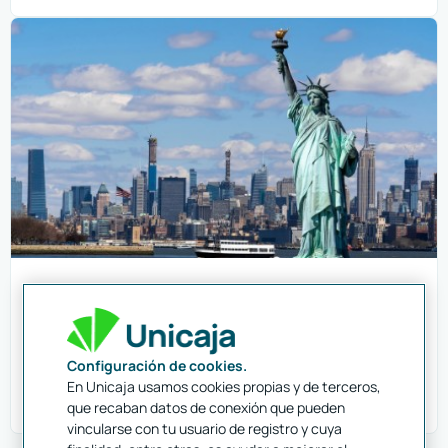
Viaja con tu tarjeta
Ya sea aquí o en el extranjero, para reservar vuelos,
hoteles... la Tarjeta Mastercard Crédito Joven es
Configuración de cookies.
perfecta. Además incluye un seguro de asistencia en
En Unicaja usamos cookies propias y de terceros,
3
viajes y un seguro de accidentes
.
que recaban datos de conexión que pueden
vincularse con tu usuario de registro y cuya