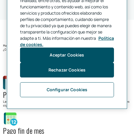
finalidad, entre otras, es ayudar a mejorar el
funcionamiento y contenido web, así como los
servicios y productos ofrecidos elaborando
perfiles de comportamiento, cuidando siempre
de tu privacidad ya que puedes elegir de manera
transparente la configuración que mejor se
adapte a ti. Más información en nuestra
Política
de cookies.
Modalidades de pago de la Tarjeta Mastercard Crédito Joven
¿Cómo puedo pagar mis compras?
Aceptar Cookies
Rechazar Cookies
Configurar Cookies
Pago semanal
Las compras que hagas con tu tarjeta de crédito durante la semana se cargarán en tu cuenta al lunes
siguiente. Así, tu crédito estará disponible cada semana.
Pago fin de mes