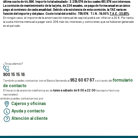
última cuota de 44,56€. Importe total adeudado: 2.239,57€ de los cuales 651,57€ son intereses.
La comisión de mantenimiento de la tarjeta, de 22€ anuales, se paga de forma anual en un único
pago al comienzo de cada anualidad. Debido a la existencia de esta comisión, la TAE varía en
función del importe y del plazo. Coste total del crédito: 739,57€. T.I.N.:19,00%
T.A.E.:23,83%
.
En ningún caso, el importe de la amortización mensual de capital podrá ser inferior a 20 €. Por tanto,
la cuota mínima mensual a pagar será 20€ más los intereses y comisiones que se hubieran generado
en el periodo.
¿Te ayudamos?
900 15 15 16
952 60 67 67
formulario
También puedes contactar con el Banco llamando al
o a través del
de contacto
.
El horario de atención telefónica es de
lunes a sábado de 8:00 a 22:00
(excepto festivos
nacionales).
ambién puedes contactarnos por:
Cajeros y oficinas
Ayuda y contacto
Atención al cliente