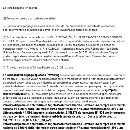
La letra pequeña, en grande
(1) Concesión sujeta a criterio de la entidad.
(2) La comisión por pago de divisa vendrá incluida incrementando el importe de la compra y
posteriormente se devuelve esa comisión con un abono a la cuenta del cliente.
(3) Póliza colectiva contratada por UNICAJA MEDIACIÓN, S.L.U. OPERADOR DE BANCASEGUROS
VINCULADO, inscrito en el Registro Administrativo Especial de Mediadores de Seguros, Corredores
de Reaseguro y de sus altos cargos, llevado por la Dirección General de Seguros y Fondos de
Pensiones con el nº: OV-0010. CIF: B-92802271. Actuando a través de la Red de distribución de
Unicaja Banco. Concertado seguro de R.C. con arreglo a la Ley 3/2020, de 4 de febrero. Seguro
gratuito aplicable al titular de la tarjeta Mastercard Crédito Contactless. Póliza colectiva con
renovación por años naturales a criterio de la Entidad.
(4) Tipo de interés de la Tarjeta Mastercard Crédito Joven:
En la modalidad de pago aplazado (revolving)
se acumularán las operaciones (compras, reintegros
de efectivo, …) que se vayan haciendo con la tarjeta mediante la tarjeta Mastercard Crédito Joven y
se podrá ir devolviendo una cantidad fija del crédito dispuesto, que se liquidará y pagará con
periodicidad mensual todos los días 1 de cada mes natural hasta el completo pago del importe de las
operaciones realizadas bajo esta modalidad de pago. Aquí se pueden ver diferentes
ejemplos
representativos
de la TAE calculados para casos en los que no se realicen más disposiciones del
crédito que las que se indican ni se modifique la cuota, por el sistema de amortización francés
(cuotas periódicas constantes que incluyen capital e intereses) en 48 meses:
Para una disposición del crédito en tarjeta Mastercard Crédito Joven en una compra en comercio
nacional de 1.500 € el día 1 del mes en curso amortizado en 47 cuotas mensuales de 44,83€ y una
última cuota de 44,56€. Importe total adeudado: 2.151,57€ de los cuales 651,57€ son intereses (si
no paga comisión de mantenimiento anual de la tarjeta de crédito). Coste total del crédito:
651,57€. T.I.N.:19,00%
T.A.E.:20,74%
.
Para una disposición del crédito en tarjeta Mastercard Crédito Joven en una compra en comercio
nacional de 1.500 € el día 1 del mes en curso amortizado en 47 cuotas mensuales de 44,83€ y una