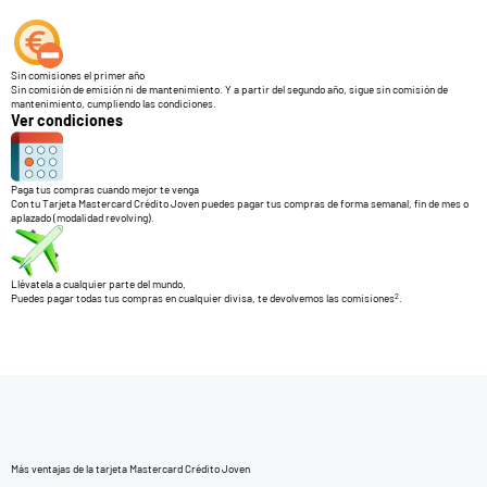
Sin comisiones el primer año
Sin comisión de emisión ni de mantenimiento. Y a partir del segundo año, sigue sin comisión de
mantenimiento, cumpliendo las condiciones.
Ver condiciones
Paga tus compras cuando mejor te venga
Con tu Tarjeta Mastercard Crédito Joven puedes pagar tus compras de forma semanal, fin de mes o
aplazado (modalidad revolving).
Llévatela a cualquier parte del mundo,
2
Puedes pagar todas tus compras en cualquier divisa, te devolvemos las comisiones
.
Más ventajas de la tarjeta Mastercard Crédito Joven