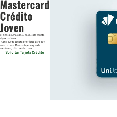
Mastercard
Crédito
Joven
Si tienes menos de 30 años, esta tarjeta
sigue tu ritmo
¡Consigue tu tarjeta de crédito para que
nada te pare! Muchos la piden y no la
1
consiguen, tú la podrías tener
.
Solicitar Tarjeta Crédito