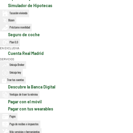
Simulador de Hipotecas
Tasación vivienda
Bizum
Préstamo movilidad
Seguro de coche
Plan 0,0
EN EXCLUSIVA
Cuenta Real Madrid
SERVICIOS
Unicaja Broker
Unicaja key
Trae tus cuentas
Descubre la Banca Digital
Ventajas de traer tu nómina
Pagar con el móvil
Pagar con tus wearables
Pagos
Pago de recibos e impuestos
Más servicios y herramientas