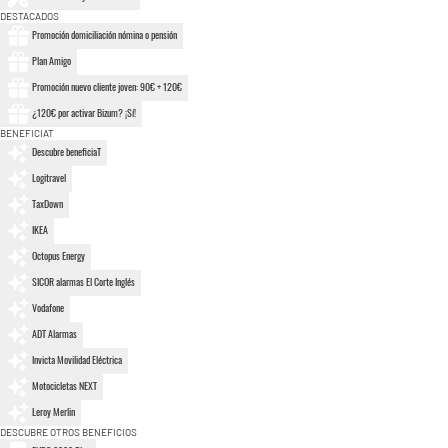
DESTACADOS
Promoción domiciliación nómina o pensión
Plan Amigo
Promoción nuevo cliente joven: 90€ + 120€
¿120€ por activar Bizum? ¡Sí!
BENEFICIAT
Descubre beneficiaT
Logitravel
TaxDown
IKEA
Octopus Energy
SICOR alarmas El Corte Inglés
Vodafone
ADT Alarmas
Invicta Movilidad Eléctrica
Motocicletas NEXT
Leroy Merlin
DESCUBRE OTROS BENEFICIOS