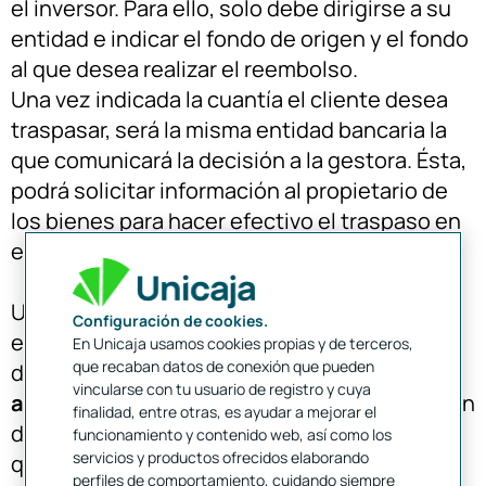
el inversor. Para ello, solo debe dirigirse a su
entidad e indicar el fondo de origen y el fondo
al que desea realizar el reembolso.
Una vez indicada la cuantía el cliente desea
traspasar, será la misma entidad bancaria la
que comunicará la decisión a la gestora. Ésta,
podrá solicitar información al propietario de
los bienes para hacer efectivo el traspaso en
el tiempo que hemos detallado.
Una vez que los activos están listos, la
Configuración de cookies.
entidad procede al traspaso y la suscripción
En Unicaja usamos cookies propias y de terceros,
que recaban datos de conexión que pueden
del nuevo fondo. Esto puede suponer
vincularse con tu usuario de registro y cuya
algunos trámites extra
, como la contratación
finalidad, entre otras, es ayudar a mejorar el
de una cuenta en la entidad de destino en el
funcionamiento y contenido web, así como los
servicios y productos ofrecidos elaborando
que caso de que no exista previamente.
perfiles de comportamiento, cuidando siempre