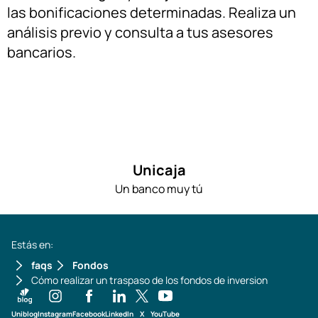
las bonificaciones determinadas. Realiza un
análisis previo y consulta a tus asesores
bancarios.
Unicaja
Un banco muy tú
Estás en:
faqs
Fondos
Cómo realizar un traspaso de los fondos de inversion
Uniblog
Instagram
Facebook
LinkedIn
X
YouTube