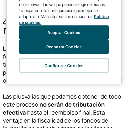
de tu privacidad ya que puedes elegir de manera
transparente la configuración que mejor se
adapte a ti. Más información en nuestra
Política
¿Tributan los traspasos entre
de cookies.
fondos?
Aceptar Cookies
Rechazar Cookies
Las
facilidades en la fiscalidad de los
fondos de inversión
permiten que no
tributen estos cambios, pues se cambia la
Configurar Cookies
posición de las participaciones de un fondo a
otro y no se genera tributación alguna.
Las plusvalías que podamos obtener de todo
este proceso
no serán de tributación
efectiva
hasta el reembolso final. Esta
ventaja en la fiscalidad de los fondos de