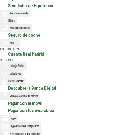
Simulador de Hipotecas
Tasación vivienda
Bizum
Préstamo movilidad
Seguro de coche
Plan 0,0
EN EXCLUSIVA
Cuenta Real Madrid
SERVICIOS
Unicaja Broker
Unicaja key
Trae tus cuentas
Descubre la Banca Digital
Ventajas de traer tu nómina
Pagar con el móvil
Pagar con tus wearables
Pagos
Pago de recibos e impuestos
Más servicios y herramientas