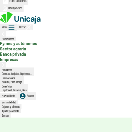
EURO 6000 Plus
Unicaja Store
Menú
Cerrar
, sección activa
Particulares
Pymes y autónomos
Sector agrario
Banca privada
Empresas
Productos
Cuentas, tarjetas, hipotecas...
Promociones
Nómina, Plan Amigo
Beneficios
Logitravel, Octopus, Ikea
Hazte cliente
Acceso
Sostenibilidad
Cajeros y oficinas
Ayuda y contacto
Buscar