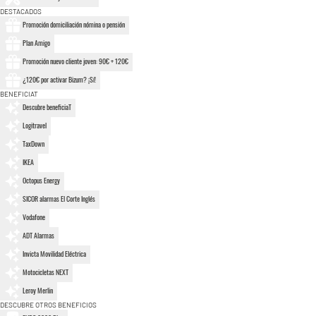
DESTACADOS
Promoción domiciliación nómina o pensión
Plan Amigo
Promoción nuevo cliente joven: 90€ + 120€
¿120€ por activar Bizum? ¡Sí!
BENEFICIAT
Descubre beneficiaT
Logitravel
TaxDown
IKEA
Octopus Energy
SICOR alarmas El Corte Inglés
Vodafone
ADT Alarmas
Invicta Movilidad Eléctrica
Motocicletas NEXT
Leroy Merlin
DESCUBRE OTROS BENEFICIOS