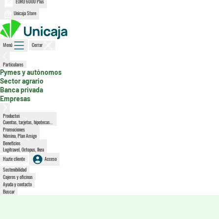
EURO 6000 Plus
Unicaja Store
Menú
Cerrar
, sección activa
Particulares
Pymes y autónomos
Sector agrario
Banca privada
Empresas
Productos
Cuentas, tarjetas, hipotecas...
Promociones
Nómina, Plan Amigo
Beneficios
Logitravel, Octopus, Ikea
Hazte cliente
Acceso
Sostenibilidad
Cajeros y oficinas
Ayuda y contacto
Buscar