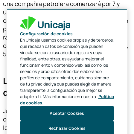
una compañía petrolera comenzará por 7 y
una tarjeta emitida por una aerolínea
comenzará por 1. Las tarjetas VISA comienzan
por 4; Las Mastercard tienen asignados los
Configuración de cookies.
rangos entre 51 y 55 y las tarjetas Maestro
En Unicaja usamos cookies propias y de terceros,
comienzan con algunas de estas series 5018,
que recaban datos de conexión que pueden
vincularse con tu usuario de registro y cuya
5020, 5038, 6304, 6759, 6761, 6763.
finalidad, entre otras, es ayudar a mejorar el
funcionamiento y contenido web, así como los
servicios y productos ofrecidos elaborando
perfiles de comportamiento, cuidando siempre
Los siete primeros números
de tu privacidad ya que puedes elegir de manera
de la tarjeta de crédito
transparente la configuración que mejor se
adapte a ti. Más información en nuestra
Política
de cookies.
Junto con el primer dígito, los 6 restantes
Aceptar Cookies
componen el denominado
INN
(Issuer
Identification Number), el
número de
Rechazar Cookies