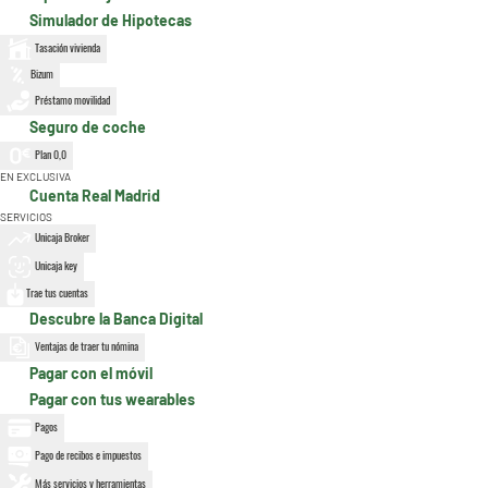
Simulador de Hipotecas
Tasación vivienda
Bizum
Préstamo movilidad
Seguro de coche
Plan 0,0
EN EXCLUSIVA
Cuenta Real Madrid
SERVICIOS
Unicaja Broker
Unicaja key
Trae tus cuentas
Descubre la Banca Digital
Ventajas de traer tu nómina
Pagar con el móvil
Pagar con tus wearables
Pagos
Pago de recibos e impuestos
Más servicios y herramientas