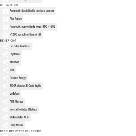
DESTACADOS
Promoción domiciliación nómina o pensión
Plan Amigo
Promoción nuevo cliente joven: 90€ + 120€
¿120€ por activar Bizum? ¡Sí!
BENEFICIAT
Descubre beneficiaT
Logitravel
TaxDown
IKEA
Octopus Energy
SICOR alarmas El Corte Inglés
Vodafone
ADT Alarmas
Invicta Movilidad Eléctrica
Motocicletas NEXT
Leroy Merlin
DESCUBRE OTROS BENEFICIOS