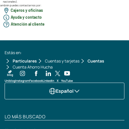
nacionales).
ambién puedes contactarnos por:
Cajeros y oficinas
Ayuda y contacto
Atención al cliente
Estás en:
Particulares
Cuentas y tarjetas
Cuentas
Cuenta Ahorro Hucha
Uniblog
Instagram
Facebook
LinkedIn
X
YouTube
Español
LO MÁS BUSCADO