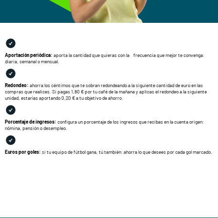
Aportación periódica:
aporta la cantidad que quieras con la frecuencia que mejor te convenga:
diaria, semanal o mensual.
Redondeo:
ahorra los céntimos que te sobran redondeando a la siguiente cantidad de euro en las
compras que realices. Si pagas 1,80 € por tu café de la mañana y aplicas el redondeo a la siguiente
unidad, estarías aportando 0,20 € a tu objetivo de ahorro.
Porcentaje de ingresos:
configura un porcentaje de los ingresos que recibas en la cuenta origen:
nómina, pensión o desempleo.
Euros por goles:
si tu equipo de fútbol gana, tú también: ahorra lo que desees por cada gol marcado.