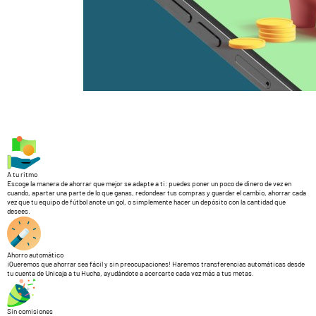
A tu ritmo
Escoge la manera de ahorrar que mejor se adapte a ti: puedes poner un poco de dinero de vez en
cuando, apartar una parte de lo que ganas, redondear tus compras y guardar el cambio, ahorrar cada
vez que tu equipo de fútbol anote un gol, o simplemente hacer un depósito con la cantidad que
desees.
Ahorro automático
¡Queremos que ahorrar sea fácil y sin preocupaciones! Haremos transferencias automáticas desde
tu cuenta de Unicaja a tu Hucha, ayudándote a acercarte cada vez más a tus metas.
Sin comisiones