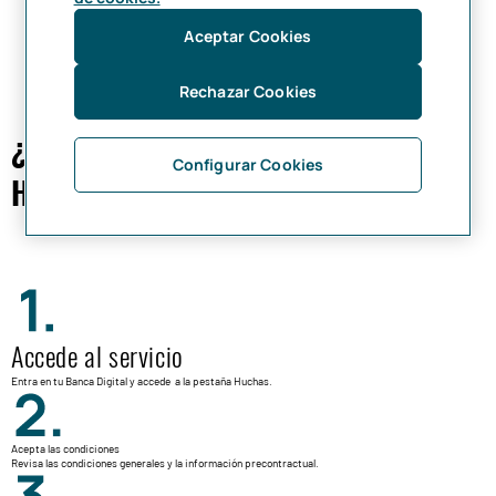
Aceptar Cookies
Rechazar Cookies
¿Cómo abro una Cuenta Ahorro
Configurar Cookies
Hucha?
Accede al servicio
Entra en tu Banca Digital y accede a la pestaña Huchas.
Acepta las condiciones
Revisa las condiciones generales y la información precontractual.