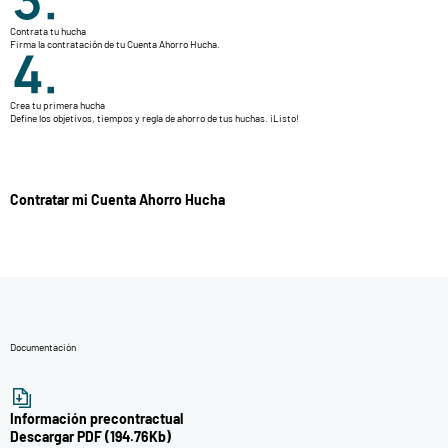
Contrata tu hucha
Firma la contratación de tu Cuenta Ahorro Hucha.
Crea tu primera hucha
Define los objetivos, tiempos y regla de ahorro de tus huchas. ¡Listo!
Contratar mi Cuenta Ahorro Hucha
Documentación
Información precontractual
Descargar PDF (194.76Kb)