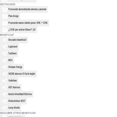
DESTACADOS
Promoción domiciliación nómina o pensión
Plan Amigo
Promoción nuevo cliente joven: 90€ + 120€
¿120€ por activar Bizum? ¡Sí!
BENEFICIAT
Descubre beneficiaT
Logitravel
TaxDown
IKEA
Octopus Energy
SICOR alarmas El Corte Inglés
Vodafone
ADT Alarmas
Invicta Movilidad Eléctrica
Motocicletas NEXT
Leroy Merlin
DESCUBRE OTROS BENEFICIOS