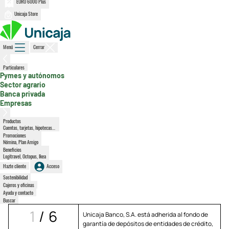
EURO 6000 Plus
Unicaja Store
Menú
Cerrar
Particulares
, sección activa
Pymes y autónomos
Sector agrario
Banca privada
Empresas
Productos
Cuentas, tarjetas, hipotecas...
Promociones
Nómina, Plan Amigo
Beneficios
Logitravel, Octopus, Ikea
Hazte cliente
Acceso
Sostenibilidad
Cajeros y oficinas
Ayuda y contacto
Buscar
1
/
6
Unicaja Banco, S.A. está adherida al fondo de
garantía de depósitos de entidades de crédito,