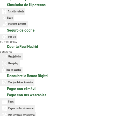
Simulador de Hipotecas
Tasación vivienda
Bizum
Préstamo movilidad
Seguro de coche
Plan 0,0
EN EXCLUSIVA
Cuenta Real Madrid
SERVICIOS
Unicaja Broker
Unicaja key
Trae tus cuentas
Descubre la Banca Digital
Ventajas de traer tu nómina
Pagar con el móvil
Pagar con tus wearables
Pagos
Pago de recibos e impuestos
Más servicios y herramientas