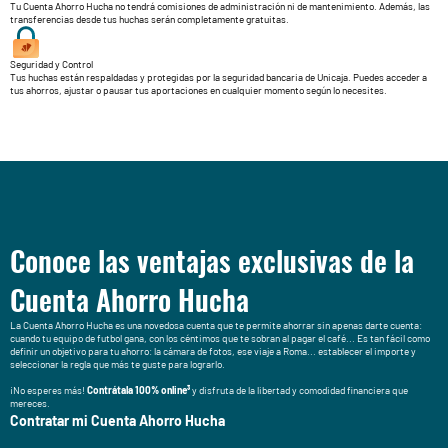
Tu Cuenta Ahorro Hucha no tendrá comisiones de administración ni de mantenimiento. Además, las
transferencias desde tus huchas serán completamente gratuitas.
Seguridad y Control
Tus huchas están respaldadas y protegidas por la seguridad bancaria de Unicaja. Puedes acceder a
tus ahorros, ajustar o pausar tus aportaciones en cualquier momento según lo necesites.
Conoce las ventajas exclusivas de la
Cuenta Ahorro Hucha
La Cuenta Ahorro Hucha es una novedosa cuenta que te permite ahorrar sin apenas darte cuenta:
cuando tu equipo de futbol gana, con los céntimos que te sobran al pagar el café... Es tan fácil como
definir un objetivo para tu ahorro: la cámara de fotos, ese viaje a Roma... establecer el importe y
seleccionar la regla que más te guste para lograrlo.
¡No esperes más!
Contrátala 100% online³
y disfruta de la libertad y comodidad financiera que
mereces.
Contratar mi Cuenta Ahorro Hucha