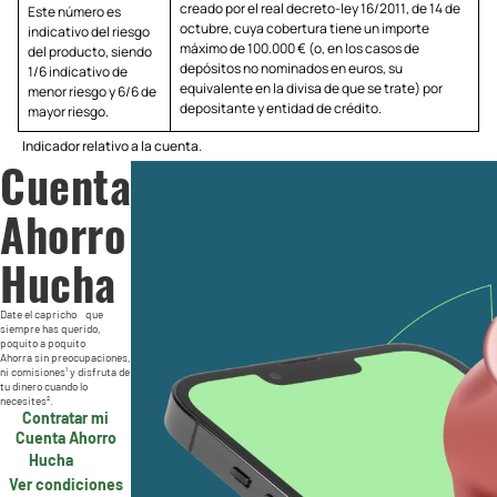
creado por el real decreto-ley 16/2011, de 14 de
Este número es
octubre, cuya cobertura tiene un importe
indicativo del riesgo
máximo de 100.000 € (o, en los casos de
del producto, siendo
depósitos no nominados en euros, su
1/6 indicativo de
equivalente en la divisa de que se trate) por
menor riesgo y 6/6 de
depositante y entidad de crédito.
mayor riesgo.
Indicador relativo a la cuenta.
Cuenta
Ahorro
Hucha
Date el capricho que
siempre has querido,
poquito a poquito
Ahorra sin preocupaciones,
ni comisiones¹ y disfruta de
tu dinero cuando lo
necesites².
Contratar mi
Cuenta Ahorro
Hucha
Ver condiciones