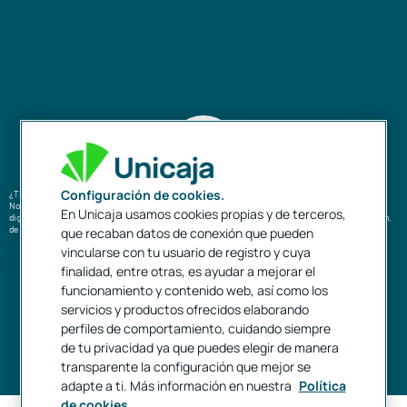
Configuración de cookies.
¿Tienes dudas?
No pierdas más tiempo y descubre la satisfacción de alcanzar tus objetivos con nuestras huchas
En Unicaja usamos cookies propias y de terceros,
digitales. Si tienes dudas o necesitas ayuda para comenzar, contacta a nuestro equipo de atención,
de lunes a sábado de 8:00 a 22:00h, excepto festivos nacionales.
que recaban datos de conexión que pueden
952 60 67 67
vincularse con tu usuario de registro y cuya
900 15 15 16
finalidad, entre otras, es ayudar a mejorar el
funcionamiento y contenido web, así como los
servicios y productos ofrecidos elaborando
perfiles de comportamiento, cuidando siempre
de tu privacidad ya que puedes elegir de manera
transparente la configuración que mejor se
adapte a ti. Más información en nuestra
Política
de cookies.