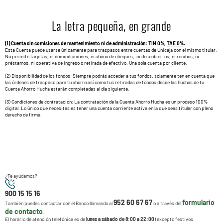
La letra pequeña, en grande
(1) Cuenta sin comisiones de mantenimiento ni de administración: TIN 0%,
TAE 0%
.
Esta Cuenta puede usarse únicamente para traspasos entre cuentas de Unicaja con el mismo titular.
No permite tarjetas, ni domiciliaciones, ni abono de cheques, ni descubiertos, ni recibos, ni
préstamos, ni operativa de ingreso o retirada de efectivo. Una sola cuenta por cliente.
(2) Disponibilidad de los fondos: Siempre podrás acceder a tus fondos, solamente ten en cuenta que
las órdenes de traspaso para tu ahorro así como tus retiradas de fondos desde las huchas de tu
Cuenta Ahorro Hucha estarán completadas al día siguiente.
(3) Condiciones de contratación: La contratación de la Cuenta Ahorro Hucha es un proceso 100%
digital. Lo único que necesitas es tener una cuenta corriente activa en la que seas titular con pleno
derecho de firma.
¿Te ayudamos?
900 15 15 16
952 60 67 67
formulario
También puedes contactar con el Banco llamando al
o a través del
de contacto
.
El horario de atención telefónica es de
lunes a sábado de 8:00 a 22:00
(excepto festivos