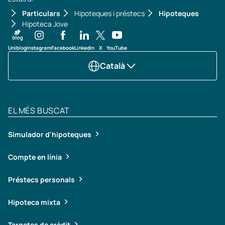
Particulars
Hipoteques i préstecs
Hipoteques
Hipoteca Jove
Uniblog
Instagram
Facebook
LinkedIn
X
YouTube
Català
EL MÉS BUSCAT
Simulador d'hipoteques
Compte en línia
Préstecs personals
Hipoteca mixta
Targetes de crèdit