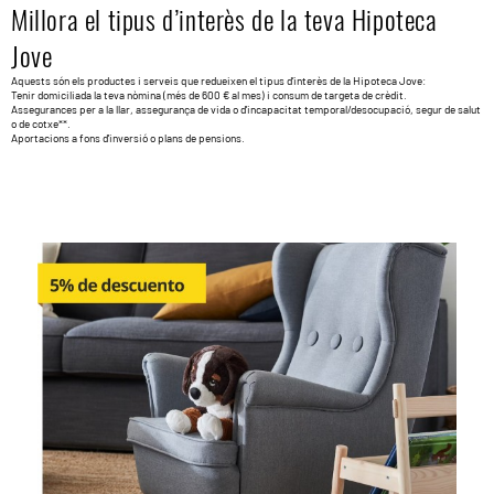
Millora el tipus d’interès de la teva Hipoteca
Jove
Aquests són els productes i serveis que redueixen el tipus d’interès de la Hipoteca Jove:
Tenir domiciliada la teva nòmina (més de 600 € al mes) i consum de targeta de crèdit.
Assegurances per a la llar, assegurança de vida o d'incapacitat temporal/desocupació, segur de salut
o de cotxe**.
Aportacions a fons d'inversió o plans de pensions.