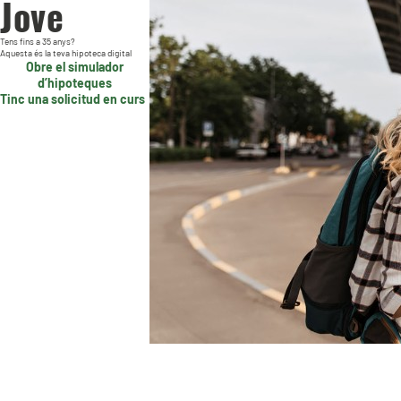
Jove
Tens fins a 35 anys?
Aquesta és la teva hipoteca digital
Obre el simulador
d’hipoteques
Tinc una solicitud en curs