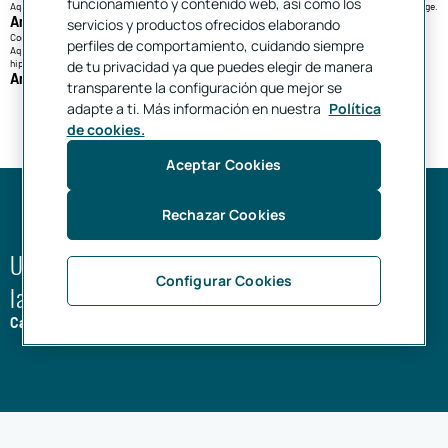
funcionamiento y contenido web, así como los
Aquí tens la informació que necessites per contractar un préstec dirigit a l'adquisició d'un habitatge.
Anar a la guia
servicios y productos ofrecidos elaborando
Codi de bones pràctique
perfiles de comportamiento, cuidando siempre
Aquí tens disponible la informació general sobre mesures per reforçar la protecció als deutors
hipotecaris.
de tu privacidad ya que puedes elegir de manera
Anar al codi
transparente la configuración que mejor se
adapte a ti. Más información en nuestra
Política
de cookies.
Aceptar Cookies
Rechazar Cookies
Uneix-te a més de 445.000 persones que tenen
Configurar Cookies
la seva hipoteca en Unicaja.
Calcula la teva hipoteca sense cap compromís