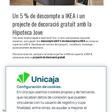
Un 5 % de descompte a IKEA i un
projecte de decoració gratuït amb la
Hipoteca Jove
Vols donar la benvinguda a casa teva? Ara, si tens una hipoteca Jove amb
nosaltres, pots gaudir d’un
descompte del 5 % de descompte a IKEA
en compres
superiors a 80 €. S’exclouen els serveis de transport, instal·lació, muntatge i
assessorament de decoració.
Però això no és tot, perquè si la compra que fas a IKEA és superior a 500 €,
comptaràs amb un
projecte de decoració gratuït
.
Configuración de cookies.
Informació pràctica hipoteque jove
En Unicaja usamos cookies propias y de terceros,
que recaban datos de conexión que pueden
vincularse con tu usuario de registro y cuya
finalidad, entre otras, es ayudar a mejorar el
Guia d'accés al préstec hipotecari