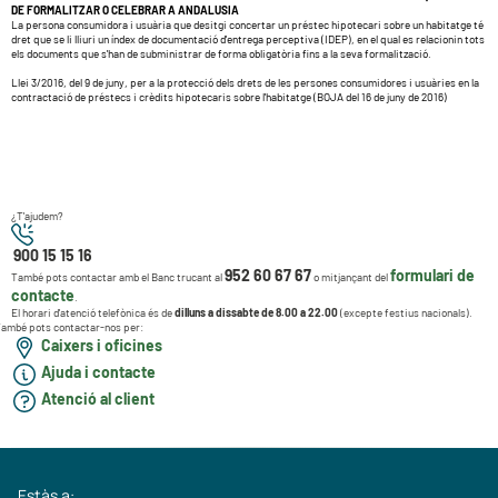
DE FORMALITZAR O CELEBRAR A ANDALUSIA
La persona consumidora i usuària que desitgi concertar un préstec hipotecari sobre un habitatge té
dret que se li lliuri un índex de documentació d'entrega perceptiva (IDEP), en el qual es relacionin tots
els documents que s'han de subministrar de forma obligatòria fins a la seva formalització.
Llei 3/2016, del 9 de juny, per a la protecció dels drets de les persones consumidores i usuàries en la
contractació de préstecs i crèdits hipotecaris sobre l'habitatge (BOJA del 16 de juny de 2016)
¿T'ajudem?
900 15 15 16
952 60 67 67
formulari de
També pots contactar amb el Banc trucant al
o mitjançant del
contacte
.
El horari d'atenció telefònica és de
dilluns a dissabte de 8.00 a 22.00
(excepte festius nacionals).
ambé pots contactar-nos per:
Caixers i oficines
Ajuda i contacte
Atenció al client
Estàs a: