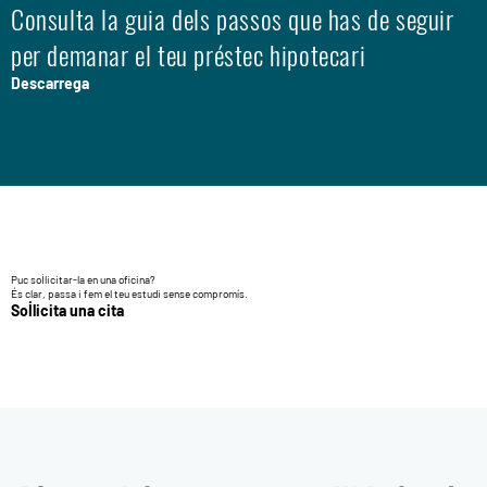
Consulta la guia dels passos que has de seguir
per demanar el teu préstec hipotecari
Descarrega
Puc sol·licitar-la en una oficina?
És clar, passa i fem el teu estudi sense compromís.
Sol·licita una cita