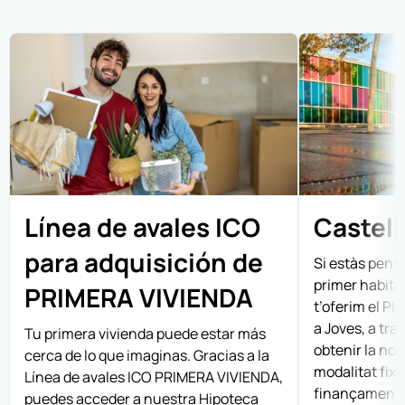
Línea de avales ICO
Castell
para adquisición de
Si estàs pensa
primer habitat
PRIMERA VIVIENDA
t’oferim el Pl
a Joves, a tra
Tu primera vivienda puede estar más
obtenir la nos
cerca de lo que imaginas. Gracias a la
modalitat fix
Línea de avales ICO PRIMERA VIVIENDA,
finançament d
puedes acceder a nuestra Hipoteca