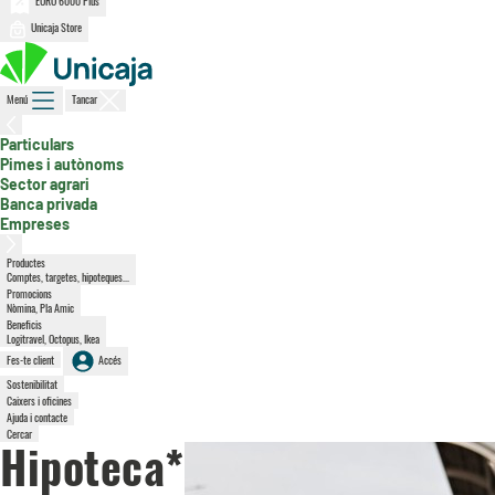
EURO 6000 Plus
Unicaja Store
Menú
Tancar
, secció activa
Particulars
Pimes i autònoms
Sector agrari
Banca privada
Empreses
Productes
Comptes, targetes, hipoteques...
Promocions
Nòmina, Pla Amic
Beneficis
Logitravel, Octopus, Ikea
Fes-te client
Accés
Sostenibilitat
Caixers i oficines
Ajuda i contacte
Cercar
Hipoteca*