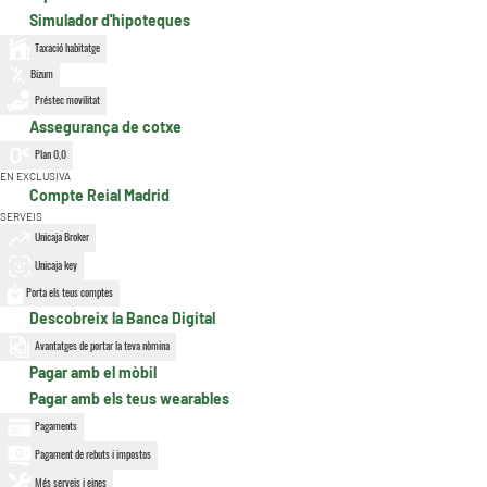
Simulador d'hipoteques
Taxació habitatge
Bizum
Préstec movilitat
Assegurança de cotxe
Plan 0,0
EN EXCLUSIVA
Compte Reial Madrid
SERVEIS
Unicaja Broker
Unicaja key
Porta els teus comptes
Descobreix la Banca Digital
Avantatges de portar la teva nòmina
Pagar amb el mòbil
Pagar amb els teus wearables
Pagaments
Pagament de rebuts i impostos
Més serveis i eines