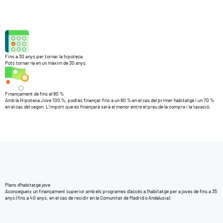
Fins a 30 anys per tornar la hipoteca
Pots tornar-la en un màxim de 30 anys.
Finançament de fins al 80 %
Amb la Hipoteca Jove 100 %, podràs finançar fins a un 80 % en el cas del primer habitatge i un 70 %
en el cas del segon. L’import que es finançarà serà el menor entre el preu de la compra i la taxació.
Plans d’habitatge jove
Aconsegueix un finançament superior amb els programes d’accés a l’habitatge per a joves de fins a 35
anys (fins a 40 anys, en el cas de residir en la Comunitat de Madrid o Andalusia).