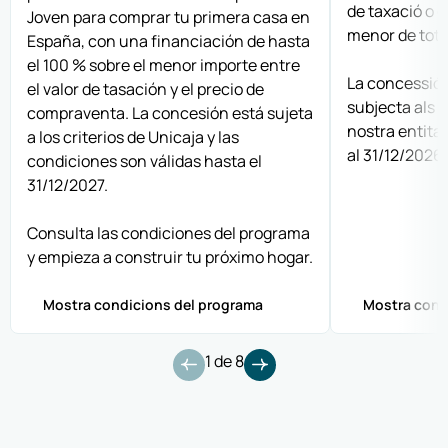
de taxació o 
Joven para comprar tu primera casa en
menor de tots
España, con una financiación de hasta
el 100 % sobre el menor importe entre
La concessió 
el valor de tasación y el precio de
subjecta als c
compraventa. La concesión está sujeta
nostra entitat
a los criterios de Unicaja y las
al 31/12/2026.
condiciones son válidas hasta el
31/12/2027.
Consulta las condiciones del programa
y empieza a construir tu próximo hogar.
Mostra condicions del programa
Mostra cond
1
de
8