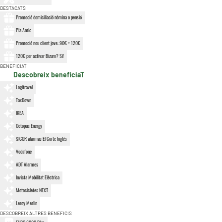
DESTACATS
Promoció domiciliació nòmina o pensió
Pla Amic
Promoció nou client jove: 90€ + 120€
120€ per activar Bizum? Sí!
BENEFICIAT
Descobreix beneficiaT
Logitravel
TaxDown
IKEA
Octopus Energy
SICOR alarmas El Corte Inglés
Vodafone
ADT Alarmes
Invicta Mobilitat Elèctrica
Motocicletes NEXT
Leroy Merlin
DESCOBREIX ALTRES BENEFICIS