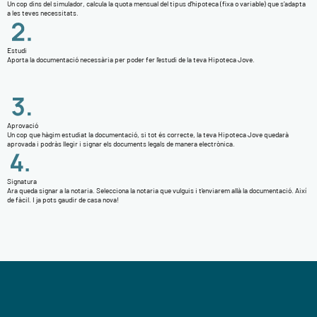
Un cop dins del simulador, calcula la quota mensual del tipus d’hipoteca (fixa o variable) que s’adapta
a les teves necessitats.
Estudi
Aporta la documentació necessària per poder fer l’estudi de la teva Hipoteca Jove.
Aprovació
Un cop que hàgim estudiat la documentació, si tot és correcte, la teva Hipoteca Jove quedarà
aprovada i podràs llegir i signar els documents legals de manera electrònica.
Signatura
Ara queda signar a la notaria. Selecciona la notaria que vulguis i t’enviarem allà la documentació. Així
de fàcil. I ja pots gaudir de casa nova!