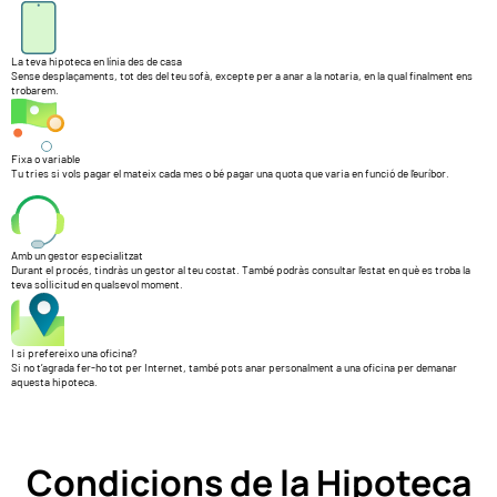
La teva hipoteca en línia des de casa
Sense desplaçaments, tot des del teu sofà, excepte per a anar a la notaria, en la qual finalment ens
trobarem.
Fixa o variable
Tu tries si vols pagar el mateix cada mes o bé pagar una quota que varia en funció de l’euríbor.
Amb un gestor especialitzat
Durant el procés, tindràs un gestor al teu costat. També podràs consultar l’estat en què es troba la
teva sol·licitud en qualsevol moment.
I si prefereixo una oficina?
Si no t’agrada fer-ho tot per Internet, també pots anar personalment a una oficina per demanar
aquesta hipoteca.
Condicions de la Hipoteca