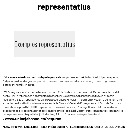
representatius
Exemples representatius
(*)
La concessió de les nostres hipoteques està subjecta al criteri de l'entitat
. Hipoteca per a
l’adquisició d’habitatges per part de persones físiques, residents a Espanya i amb ingressos i
patrimoni només en euros.
(**) Assegurances contractades amb Unicorp Vida (vida, risc o accidents), Caser (vehicles, salut,
dental, llar, protecció de pagaments o mascotes) i/o Santalucía (decessos) a través d’Unicaja
Mediación, S.L.U., operador de banca-assegurances vinculat —inscrit en el Registre administratiu
especial de distribuïdors d’assegurances de la Direcció General d’Assegurances i Fons de Pensions
(núm. d’inscripció OV-0010)—, que actua a través de la xarxa d’Unicaja Banco, S.A. Concertada
assegurança de responsabilitat civil d’acord amb la legislació vigent. Pots consultar les companyies
asseguradores amb què Unicaja Mediación, S.L.U. té contracte d’agència subscrit
www.unicajabanco.es/seguros
a
.
NOTA INFORMATIU DE L’IDEP PER A PRÉSTECS HIPOTECARIS SOBRE UN HABITATGE QUE S’HAGIN