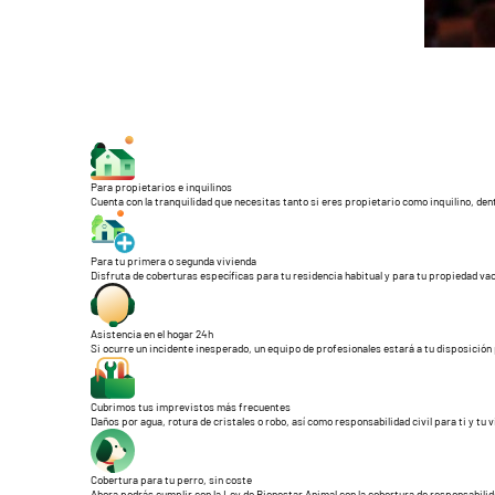
Para propietarios e inquilinos
Cuenta con la tranquilidad que necesitas tanto si eres propietario como inquilino, den
Para tu primera o segunda vivienda
Disfruta de coberturas específicas para tu residencia habitual y para tu propiedad vac
Asistencia en el hogar 24h
Si ocurre un incidente inesperado, un equipo de profesionales estará a tu disposición 
Cubrimos tus imprevistos más frecuentes
Daños por agua, rotura de cristales o robo, así como responsabilidad civil para ti y tu 
Cobertura para tu perro, sin coste
Ahora podrás cumplir con la Ley de Bienestar Animal con la cobertura de responsabilidad