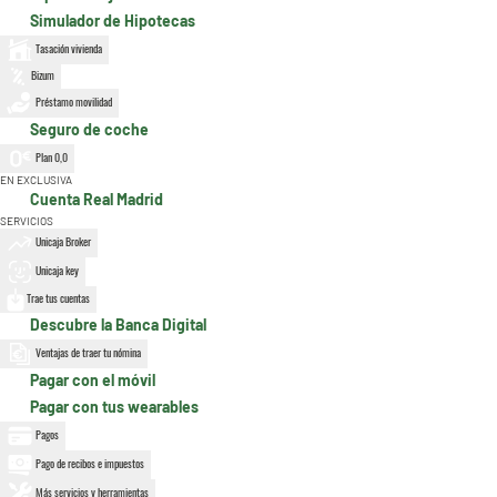
Simulador de Hipotecas
Tasación vivienda
Bizum
Préstamo movilidad
Seguro de coche
Plan 0,0
EN EXCLUSIVA
Cuenta Real Madrid
SERVICIOS
Unicaja Broker
Unicaja key
Trae tus cuentas
Descubre la Banca Digital
Ventajas de traer tu nómina
Pagar con el móvil
Pagar con tus wearables
Pagos
Pago de recibos e impuestos
Más servicios y herramientas