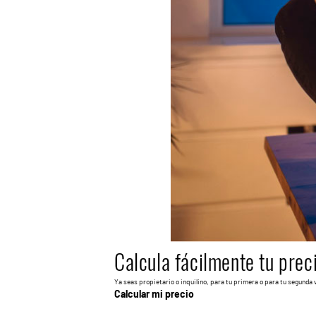
Calcula fácilmente tu prec
Ya seas propietario o inquilino, para tu primera o para tu segunda 
Calcular mi precio