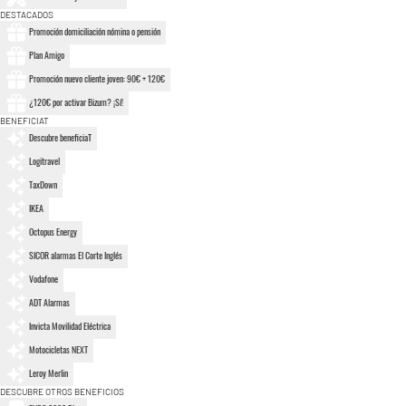
DESTACADOS
Promoción domiciliación nómina o pensión
Plan Amigo
Promoción nuevo cliente joven: 90€ + 120€
¿120€ por activar Bizum? ¡Sí!
BENEFICIAT
Descubre beneficiaT
Logitravel
TaxDown
IKEA
Octopus Energy
SICOR alarmas El Corte Inglés
Vodafone
ADT Alarmas
Invicta Movilidad Eléctrica
Motocicletas NEXT
Leroy Merlin
DESCUBRE OTROS BENEFICIOS