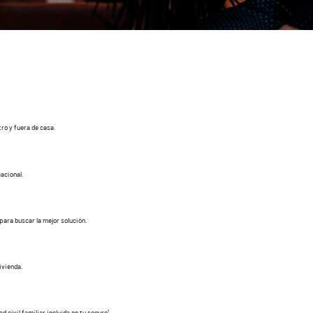
tro y fuera de casa.
acional.
para buscar la mejor solución.
vivienda.
 civil familiar incluida en tu seguro¹.